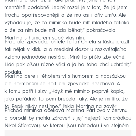
Martina a děti už si také přál. „My jsme na tom
mentálně podobně. Jediný rozdíl je v tom, že já jsem
trochu opotřebovanější a že mu asi i dřív umřu. Ale
výhodou je, že to miminko bude mít mladého tatínka
a že za ním bude mít kdo běhat,“ pokračovala
Martina s humorem sobě vlastním.
Proč ale zpěvačka přítele tajila? Chtěla si lásku prožít
tak nějak v klidu a o mediální dozor u rozkvétajícího
vztahu jednoduše nestála. „Mně to přišlo zbytečné.
Lidé pak píšou různé věci a já ho toho chci uchránit,“
dodala.
Martina bere i těhotenství s humorem a nadsázkou,
ale hormonům se holt ani zpěvačka neschová. A
k tomu patří i slzy. „Když mě mimino poprvé koplo,
jako pořádně, to jsem brečela taky. Ale je mi líto, že
to Pepík nikdy nestihne,“ řekla Martina na závěr.
Příchod miminka očekává Martina Pártlová v červnu
a porodit by mohla zároveň s její nejlepší kamarádkou
Nikol Štíbrovou, se kterou jsou náhodou i ve stejném
týdnu těhotenství.