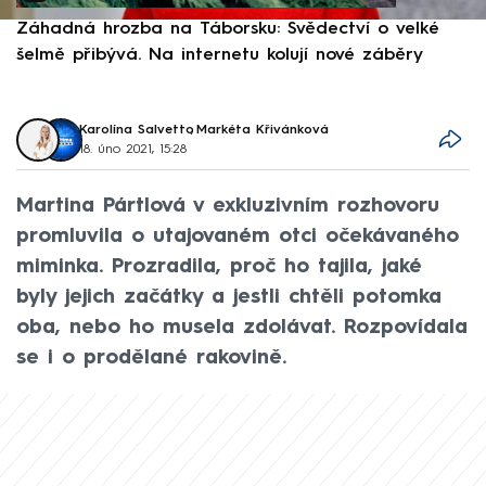
Záhadná hrozba na Táborsku: Svědectví o velké
S
šelmě přibývá. Na internetu kolují nové záběry
d
Karolína Salvetto
,
Markéta Křivánková
18. úno 2021, 15:28
Martina Pártlová v exkluzivním rozhovoru
promluvila o utajovaném otci očekávaného
miminka. Prozradila, proč ho tajila, jaké
byly jejich začátky a jestli chtěli potomka
oba, nebo ho musela zdolávat. Rozpovídala
se i o prodělané rakovině.