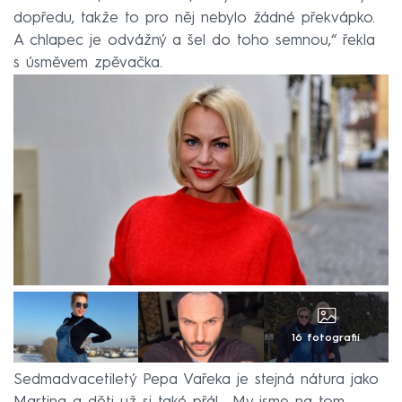
dopředu, takže to pro něj nebylo žádné překvápko.
A chlapec je odvážný a šel do toho semnou,“ řekla
s úsměvem zpěvačka.
16 fotografií
Sedmadvacetiletý Pepa Vařeka je stejná nátura jako