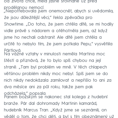
od života chce, měla jasně srovnané už před
prodělanou nemocí.
„Nepotřebovala jsem onemocnět, abych si uvědomila,
že jsou důležitější věci,“ řekla zpěvačka pro
Showtime. „Do toho, že jsem chtěla dítě, se mi hodily
vidle právě s nádorem a otěhotněla jsem, až když
jsme ho nechali odstranit. Ale dítě jsem chtěla a
určitě to nebylo tím, že jsem potkala Pepu,“ vysvětlila
Pártlová.
Na vážné vztahy v minulosti neměla Martina moc
štěstí a přiznává, že to bylo spíš chybou na její
straně. „Tam byl problém ve mně. V těch chlapech
většinou problém nikdy moc nebyl. Spíš jsem se do
nich nikdy nedokázala zamilovat a nepřišlo to ani za
dva měsíce ani za půl roku, takže jsem pak
odcházela,“ popsala.
Panem božským se nakonec stal kolega z hudební
branže. Pár dal dohromady Martinin kamarád,
hudebník Marcus Tran. „Když jsme se seznámili, on
věděl o tom, že chci děti, a byl s tím obeznámený už