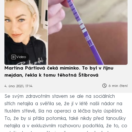
Video
Martina Pártlová čeká miminko. To byl v říjnu
mejdan, řekla k tomu těhotná Štíbrová
6 min čtení
4. úno 2021, 17:14
Se svým zdravotním stavem se ale na sociálních
sítích netajila a svěřila se, že jí v létě našli nádor na
tlustém střevě, šla na operaci a léčba byla úspěšná.
To, že by si přála potomka, také nikdy před fanoušky
netajila a v exkluzivním rozhovoru podotkla, že to, co