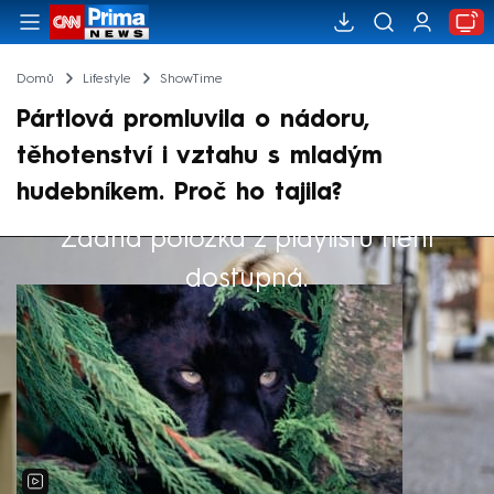
Domů
Lifestyle
ShowTime
Pártlová promluvila o nádoru,
těhotenství i vztahu s mladým
hudebníkem. Proč ho tajila?
Žádná položka z playlistu není
Výběr redakce
dostupná.