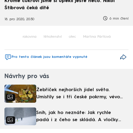
Kromě cukroví jsme si upekli ještě něco. Nikol
Štíbrová čeká dítě
6 min čtení
18. pro 2020, 20:30
rakovina
těhotenství
otec
Martina Pártlová
Pro tento článek jsou komentáře vypnuté
Návrhy pro vás
Žebříček nejhorších jídel světa.
Umístily se i tři české pokrmy, vévodí
skandinávská kuchyně
Sníh, jak ho neznáte: Jak rychle
padá i z čeho se skládá. A vločky
nejsou bílé