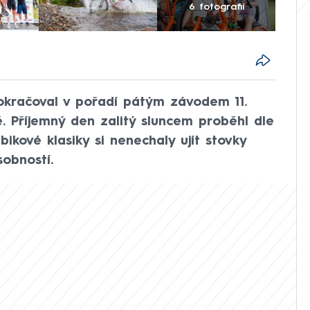
6 fotografií
pokračoval v pořadí pátým závodem 11.
. Příjemný den zalitý sluncem proběhl dle
ikové klasiky si nenechaly ujít stovky
sobností.