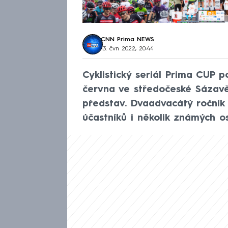
CNN Prima NEWS
13. čvn 2022, 20:44
Cyklistický seriál Prima CUP 
června ve středočeské Sázavě
představ. Dvaadvacátý ročník b
účastníků i několik známých o