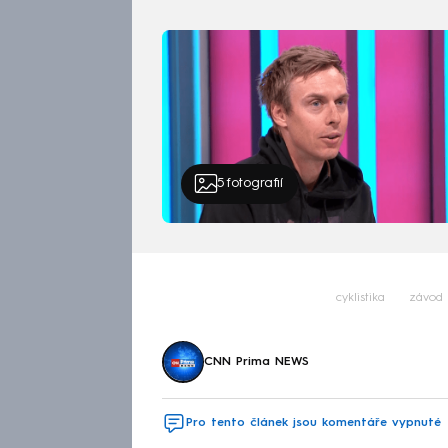
5
fotografií
cyklistika
závod
CNN Prima NEWS
Pro tento článek jsou komentáře vypnuté