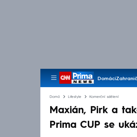
Domácí
Zahranič
Pořady
Domů
Lifestyle
Komerční sdělení
Maxián, Pirk a ta
Prima CUP se uká