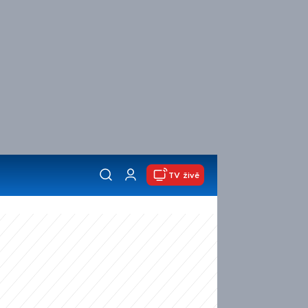
TV živě