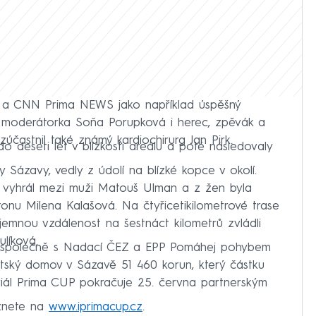
a a CNN Prima NEWS jako například úspěšný
 moderátorka Soňa Porupková i herec, zpěvák a
účastnil také známý kardiochirurg Jan Pirk.
 deseti let v blízkosti areálu a poté následovaly
y Sázavy, vedly z údolí na blízké kopce v okolí.
 vyhrál mezi muži Matouš Ulman a z žen byla
atonu Milena Kalašová. Na čtyřicetikilometrové trase
íjemnou vzdálenost na šestnáct kilometrů zvládli
líková.
 společně s Nadací ČEZ a EPP Pomáhej pohybem
tský domov v Sázavě 51 460 korun, který částku
riál Prima CUP pokračuje 25. června partnerským
eznete na
www.iprimacup.cz
.