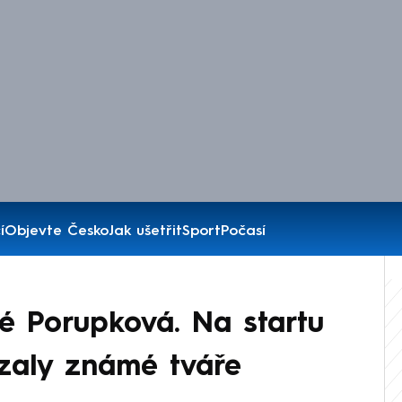
í
Objevte Česko
Jak ušetřit
Sport
Počasí
ké Porupková. Na startu
zaly známé tváře