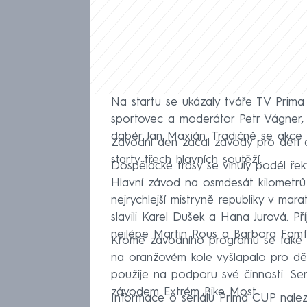
Na startu se ukázaly tváře TV Prim
sportovec a moderátor Petr Vágner,
dabér Jan Maxián. Tradičně se akce z
Závodní den začal závody pro děti do
starty třech hlavních soutěží.
Dospělácké trasy se vinuly podél řek
Hlavní závod na osmdesát kilometrů
nejrychlejší mistryně republiky v mar
slavili Karel Dušek a Hana Jurová. Př
nejlépe Martin Rous a Barbora Famfu
Kromě závodního programu se také
na oranžovém kole vyšlapalo pro dě
použije na podporu své činnosti. Se
závodem Extrém Bike Most.
Informace o seriálu Prima CUP nal