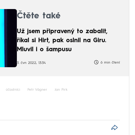
Čtěte také
Už jsem připravený to zabalit,
říkal si Hirt, pak oslnil na Giru.
Mluvil i o šampusu
6 min čtení
3. čvn 2022, 13:34
účastníci
Petr Vágner
Jan Pirk