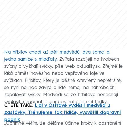
Na hřbitov chodí až pět medvědů: dva samci a
jedna samice s mláďaty.
Zvířata rozbíjejí na hrobech
svícny a vyžírají svíčky, píše web aktuality.sk. Zřejmě je
láká příměs hovězího nebo vepřového loje ve
svíčkách. Hřbitov, který je běžně otevřený nepřetržitě,
se nyní na noc zavírá a lidé nemají na náhrobcích
zapalovat svíčky. Medvědi se ze hřbitova nenechají
vyplašit, nepomohlo ani posílení policejní hlídky.
ČTĚTE TAKÉ:
Lidi v Ostravě vyděsil medvěd u
zastávky. Trénujeme tak řidiče, vysvětlil dopravní
podnik
„Upřímně věřím, že děláme účinné kroky k odstranění