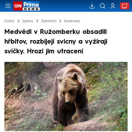
Domů
Zprávy
Zahraničí
Slovensko
Medvědi v Ružomberku obsadili
hřbitov, rozbíjejí svícny a vyžírají
svíčky. Hrozí jim utracení