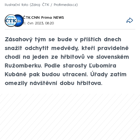
Ilustrační foto
Zdroj: ČTK / Profimedia.cz
ČTK
,
CNN Prima NEWS
11. čvn 2023, 08:20
Zásahový tým se bude v příštích dnech
snažit odchytit medvědy, kteří pravidelně
chodí na jeden ze hřbitovů ve slovenském
Ružomberku. Podle starosty Ľubomíra
Kubáně pak budou utraceni. Úřady zatím
omezily návštěvní dobu hřbitova.