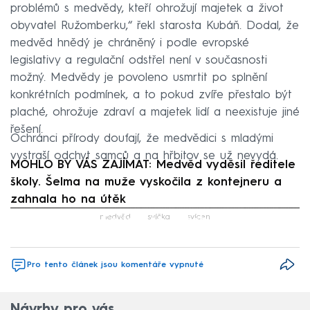
problémů s medvědy, kteří ohrožují majetek a život
obyvatel Ružomberku,“ řekl starosta Kubáň. Dodal, že
medvěd hnědý je chráněný i podle evropské
legislativy a regulační odstřel není v současnosti
možný. Medvědy je povoleno usmrtit po splnění
konkrétních podmínek, a to pokud zvíře přestalo být
plaché, ohrožuje zdraví a majetek lidí a neexistuje jiné
řešení.
Ochránci přírody doufají, že medvědici s mladými
vystraší odchyt samců a na hřbitov se už nevydá.
MOHLO BY VÁS ZAJÍMAT: Medvěd vyděsil ředitele
školy. Šelma na muže vyskočila z kontejneru a
zahnala ho na útěk
Failed to fetch
medvěd
svíčka
svícen
Pro tento článek jsou komentáře vypnuté