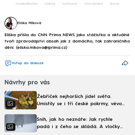
moderátorka
rodina
rozhovor
manželství
dcera
Eliška Míková
Eliška přišla do CNN Prima NEWS jako stážistka a aktuálně
tvoří zpravodajství obsah jak z domácího, tak zahraničního
dění. (eliska.mikova@iprima.cz)
Vstup do diskuze
Návrhy pro vás
Žebříček nejhorších jídel světa.
Umístily se i tři české pokrmy, vévodí
skandinávská kuchyně
Sníh, jak ho neznáte: Jak rychle
padá i z čeho se skládá. A vločky
nejsou bílé