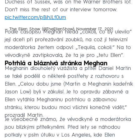
Duchess of Sussex, was on the Warner Brothers lot.
Don’t miss the rest of our interview tomorrow.
pic.twitter.com/pBihJLf0um
— The Ellen Show (@TheEllenShow)
November 17, 2021
Podle časopisu Meghan hledá „cokoli, co by ulevilo“
její dceři při prořezávání zoubků, na což jí televizní
moderátorka žertem odpoví: „Tequila, cokoli.“ Na to
vévodkyně zavtipkovala, že ta je pro „tetu Ellen“.
Potrhlá a bláznivá stránka Meghan
Meghanin dlouholetý vizážista a přítel Daniel Martin
se také podělil o některé postřehy z rozhovoru s
Ellen. „Celou dobu jsme (Martin a Meghanin kadeřník
Jason Low) byli v zákulisí. Je to opravdu zábavné a
Ellen vytáhla Meghaninu potrhlou a zábavnou
stránku, kterou budou moci všichni konečně vidět,“
prozradil Martin.
Je všeobecně známo, že vévodkyně a moderátorka
jsou blízkými přítelkyněmi. Před lety se náhodou
potkaly v psím útulku v Los Angeles, kde Ellen