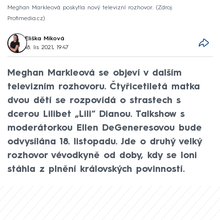
Meghan Markleová poskytla nový televizní rozhovor.
Zdroj:
Profimedia.cz
Eliška Míková
18. lis 2021, 19:47
Meghan Markleová se objeví v dalším
televizním rozhovoru. Čtyřicetiletá matka
dvou dětí se rozpovídá o strastech s
dcerou Lilibet „Lili“ Dianou. Talkshow s
moderátorkou Ellen DeGeneresovou bude
odvysílána 18. listopadu. Jde o druhý velký
rozhovor vévodkyně od doby, kdy se loni
stáhla z plnění královských povinností.