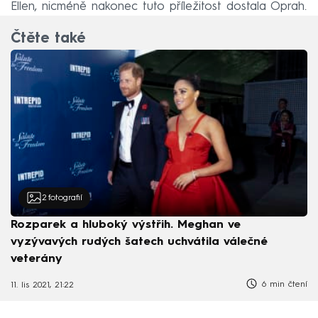
Ellen, nicméně nakonec tuto příležitost dostala Oprah.
Čtěte také
2
fotografií
Rozparek a hluboký výstřih. Meghan ve
vyzývavých rudých šatech uchvátila válečné
veterány
6 min čtení
11. lis 2021, 21:22