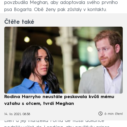
povzbudila Meghan, aby adoptovala svého prvního
psa Bogarta. Obě ženy pak zůstaly v kontaktu.
Čtěte také
Rodina Harryho neustále peskovala kvůli mému
vztahu s otcem, tvrdí Meghan
6 min čtení
14. lis 2021, 08:38
Ellen a její manželka Portia de Rossi dokonce