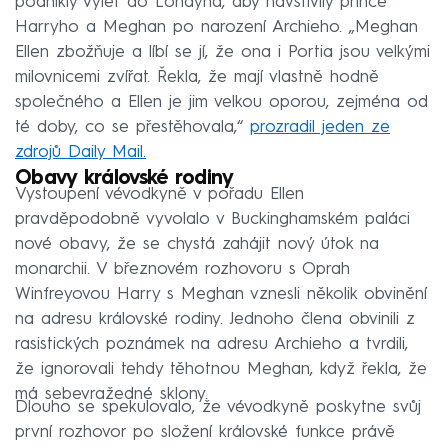
podnikly výlet do Londýna, aby navštívily prince
Harryho a Meghan po narození Archieho. „Meghan
Ellen zbožňuje a líbí se jí, že ona i Portia jsou velkými
milovnicemi zvířat. Řekla, že mají vlastně hodně
společného a Ellen je jim velkou oporou, zejména od
té doby, co se přestěhovala,“
prozradil jeden ze
zdrojů Daily Mail.
Obavy královské rodiny
Vystoupení vévodkyně v pořadu Ellen
pravděpodobně vyvolalo v Buckinghamském paláci
nové obavy, že se chystá zahájit nový útok na
monarchii. V březnovém rozhovoru s Oprah
Winfreyovou Harry s Meghan vznesli několik obvinění
na adresu královské rodiny. Jednoho člena obvinili z
rasistických poznámek na adresu Archieho a tvrdili,
že ignorovali tehdy těhotnou Meghan, když řekla, že
má sebevražedné sklony.
Dlouho se spekulovalo, že vévodkyně poskytne svůj
první rozhovor po složení královské funkce právě