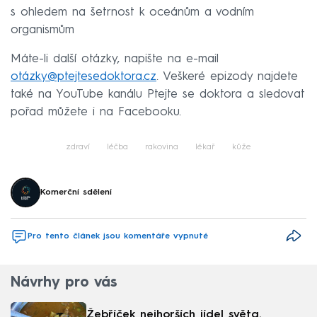
s ohledem na šetrnost k oceánům a vodním
organismům
Máte-li další otázky, napište na e-mail
otázky@ptejtesedoktora.cz
. Veškeré epizody najdete
také na YouTube kanálu Ptejte se doktora a sledovat
pořad můžete i na Facebooku.
zdraví
léčba
rakovina
lékař
kůže
Komerční sdělení
Pro tento článek jsou komentáře vypnuté
Návrhy pro vás
Žebříček nejhorších jídel světa.