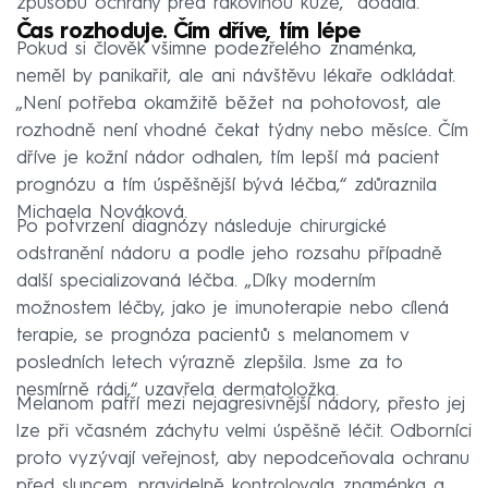
způsobů ochrany před rakovinou kůže,“ dodala.
Čas rozhoduje. Čím dříve, tím lépe
Pokud si člověk všimne podezřelého znaménka,
neměl by panikařit, ale ani návštěvu lékaře odkládat.
„Není potřeba okamžitě běžet na pohotovost, ale
rozhodně není vhodné čekat týdny nebo měsíce. Čím
dříve je kožní nádor odhalen, tím lepší má pacient
prognózu a tím úspěšnější bývá léčba,“ zdůraznila
Michaela Nováková.
Po potvrzení diagnózy následuje chirurgické
odstranění nádoru a podle jeho rozsahu případně
další specializovaná léčba. „Díky moderním
možnostem léčby, jako je imunoterapie nebo cílená
terapie, se prognóza pacientů s melanomem v
posledních letech výrazně zlepšila. Jsme za to
nesmírně rádi,“ uzavřela dermatoložka.
Melanom patří mezi nejagresivnější nádory, přesto jej
lze při včasném záchytu velmi úspěšně léčit. Odborníci
proto vyzývají veřejnost, aby nepodceňovala ochranu
před sluncem, pravidelně kontrolovala znaménka a