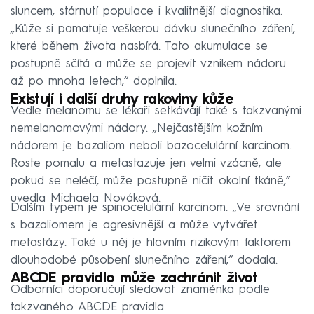
sluncem, stárnutí populace i kvalitnější diagnostika.
„Kůže si pamatuje veškerou dávku slunečního záření,
které během života nasbírá. Tato akumulace se
postupně sčítá a může se projevit vznikem nádoru
až po mnoha letech,“ doplnila.
Existují i další druhy rakoviny kůže
Vedle melanomu se lékaři setkávají také s takzvanými
nemelanomovými nádory. „Nejčastějším kožním
nádorem je bazaliom neboli bazocelulární karcinom.
Roste pomalu a metastazuje jen velmi vzácně, ale
pokud se neléčí, může postupně ničit okolní tkáně,“
uvedla Michaela Nováková.
Dalším typem je spinocelulární karcinom. „Ve srovnání
s bazaliomem je agresivnější a může vytvářet
metastázy. Také u něj je hlavním rizikovým faktorem
dlouhodobé působení slunečního záření,“ dodala.
ABCDE pravidlo může zachránit život
Odborníci doporučují sledovat znaménka podle
takzvaného ABCDE pravidla.