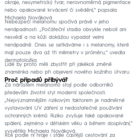
okraje, nesymetrický tvar, nerovnoměrná pigmentace
nebo opakované krvácení či svědění,“ popsala
Michaela Nováková.
Nebezpečí melanomu spočívá právě v jeho
nenápadnosti. „Počáteční stadia obvykle nebolí ani
nesvědí a na kůži dokážou vypadat velmi
nenápadně. Dnes se setkáváme i s melanomy, které
mají pouze dva až tři milimetry v průměru,“ uvedla
dermatoložka.
Lidé by proto měli zbystřit při jakékoli změně
znaménka nebo při objevení nového kožního útvaru.
Proč případů přibývá?
Za nárůstem melanomů stojí podle odborníků
především životní styl moderní společnosti.
„Nejvýznamnějším rizikovým faktorem je nadměrné
vystavování UV záření a nedostatečné používání
ochranných krémů. Riziko zvyšuje také opakované
spálení, zejména v dětském věku a během dospívání,“
vysvětlila Michaela Nováková.
Roli podle ní hraje i stále častější cestování za