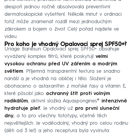
alespoň jednou ročně absolvovala preventivní
dermatoskopické vyšetření. Několik minut v ordinaci
totiž může znamenat rozdíl mezi jednoduchým
zákrokem a bojem o život. Celý pořad najdete ve
videu.
Pro koho je vhodný Opalovací sprej SPF50+?
Uriage Bariésun Opalovací sprej SPF50+ obsahuje
vyvážený komplex filtrů, které poskytují
velmi
vysokou ochranu před UV zářením a modrým
světlem
. Příjemná transparentní textura se snadno
nanáší a je vhodná na obličej i tělo. Složení je
obohaceno o astaxanthin z mořské řasy a vitamin E,
které působí jako
ochranný štít proti volným
radikálům
, aktivní složka Aquaspongines®
intenzivně
hydratuje pleť.
Je vhodný už
pro první sluneční
dny
, a to pro všechny fototypy, včetně těch
nejsvětlejších. Je voděodolný, vhodný pro celou rodinu
(děti od 3 let) a jeho receptura byla vyvinuta