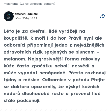
melanoma
Zdroj: wikipedie comons
Komerční sdělení
11. čvn 2026, 14:42
Léto je za dveřmi, lidé vyrážejí na
koupaliště, k moři i do hor. Právě nyní ale
odborníci připomínají jedno z nejvážnějších
zdravotních rizik spojených se sluncem –
melanom. Nejagresivnější forma rakoviny
kůže často zpočátku nebolí, nesvědí a
může vypadat nenápadně. Přesto rozhodují
týdny a měsíce. Odbornice v pořadu Ptejte
se doktora upozornily, že výskyt kožních
nádorů dlouhodobě roste a prevenci lidé
stále podceňují.