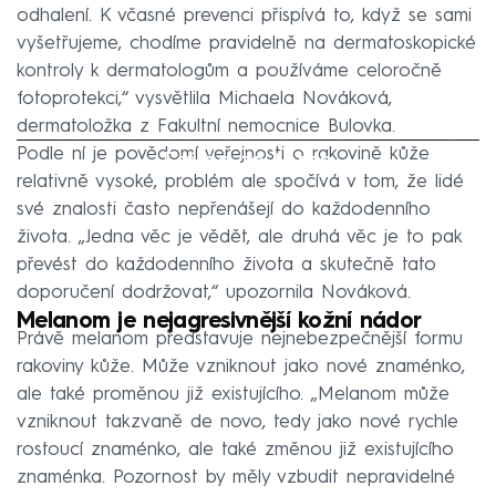
odhalení. K včasné prevenci přispívá to, když se sami
vyšetřujeme, chodíme pravidelně na dermatoskopické
kontroly k dermatologům a používáme celoročně
fotoprotekci,“ vysvětlila Michaela Nováková,
dermatoložka z Fakultní nemocnice Bulovka.
Podle ní je povědomí veřejnosti o rakovině kůže
Failed to fetch
relativně vysoké, problém ale spočívá v tom, že lidé
své znalosti často nepřenášejí do každodenního
života. „Jedna věc je vědět, ale druhá věc je to pak
převést do každodenního života a skutečně tato
doporučení dodržovat,“ upozornila Nováková.
Melanom je nejagresivnější kožní nádor
Právě melanom představuje nejnebezpečnější formu
rakoviny kůže. Může vzniknout jako nové znaménko,
ale také proměnou již existujícího. „Melanom může
vzniknout takzvaně de novo, tedy jako nové rychle
rostoucí znaménko, ale také změnou již existujícího
znaménka. Pozornost by měly vzbudit nepravidelné