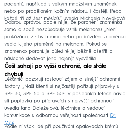
pacientů, například s velkým množstvím znamének
nebo po prodělaném kožním nádoru, i častěji, třeba
každé tři až šest měsíců,“ uvedla Michaela Nováková.
Dobrou zprávou podle ní je, že poranění znaménka
samo o sobě nezpůsobuje vznik melanomu. „Není
prokázáno, že by trauma nebo podráždění znaménka
vedlo k jeho přeměně na melanom. Pokud se
znaménko poraní, je důležité jej běžně ošetřit a
následně sledovat jeho hojení,“ vysvětlila.
Češi sahají po vyšší ochraně, ale stále
chybují
Lékárníci pozorují rostoucí zájem o silnější ochranné
faktory. „Naši klienti si nejčastěji pořizují přípravky s
SPF 30, SPF 50 a SPF 50+. V posledních letech navíc
sílí poptávka po přípravcích s nejvyšší ochranou,“
uvedla Jana Doleželová, lékárnice a vedoucí
komunikace s odbornou veřejností společnosti
Dr.
Max
.
Podle ní však lidé při používání opalovacích krémů