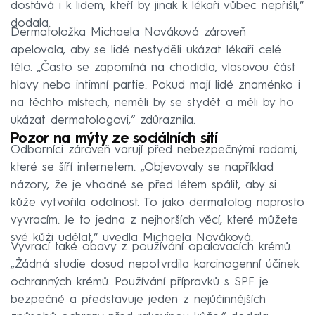
dostává i k lidem, kteří by jinak k lékaři vůbec nepřišli,“
dodala.
Dermatoložka Michaela Nováková zároveň
apelovala, aby se lidé nestyděli ukázat lékaři celé
tělo. „Často se zapomíná na chodidla, vlasovou část
hlavy nebo intimní partie. Pokud mají lidé znaménko i
na těchto místech, neměli by se stydět a měli by ho
ukázat dermatologovi,“ zdůraznila.
Pozor na mýty ze sociálních sítí
Odborníci zároveň varují před nebezpečnými radami,
které se šíří internetem. „Objevovaly se například
názory, že je vhodné se před létem spálit, aby si
kůže vytvořila odolnost. To jako dermatolog naprosto
vyvracím. Je to jedna z nejhorších věcí, které můžete
své kůži udělat,“ uvedla Michaela Nováková.
Vyvrací také obavy z používání opalovacích krémů.
„Žádná studie dosud nepotvrdila karcinogenní účinek
ochranných krémů. Používání přípravků s SPF je
bezpečné a představuje jeden z nejúčinnějších