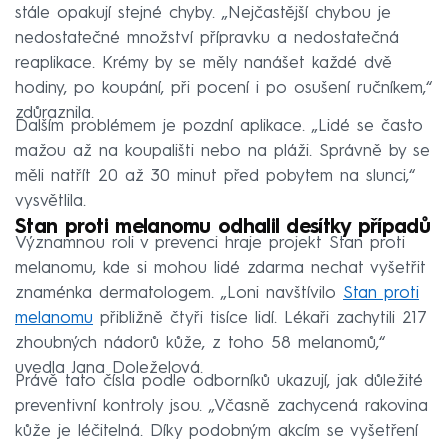
stále opakují stejné chyby. „Nejčastější chybou je
nedostatečné množství přípravku a nedostatečná
reaplikace. Krémy by se měly nanášet každé dvě
hodiny, po koupání, při pocení i po osušení ručníkem,“
zdůraznila.
Dalším problémem je pozdní aplikace. „Lidé se často
mažou až na koupališti nebo na pláži. Správně by se
měli natřít 20 až 30 minut před pobytem na slunci,“
vysvětlila.
Stan proti melanomu odhalil desítky případů
Významnou roli v prevenci hraje projekt Stan proti
melanomu, kde si mohou lidé zdarma nechat vyšetřit
znaménka dermatologem. „Loni navštívilo
Stan proti
melanomu
přibližně čtyři tisíce lidí. Lékaři zachytili 217
zhoubných nádorů kůže, z toho 58 melanomů,“
uvedla Jana Doleželová.
Právě tato čísla podle odborníků ukazují, jak důležité
preventivní kontroly jsou. „Včasně zachycená rakovina
kůže je léčitelná. Díky podobným akcím se vyšetření