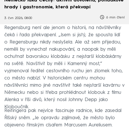
Německo láká Čechy: aktivní dovolená, pohádkové
hrady i gastronomie, která překvapí
6 min čtení
3. čvn 2026, 08:00
Regensburg není ale jenom o historii, na návštěvníky
čeká i řada překvapení. „Jsem si jistý, že spousta lidí
o Regensburgu nikdy neslyšela. Ale až sem přijedou,
neměli by vynechat nakupování, a naopak by měli
ochutnat bavorskou klobásku z nejstarší klobáskárny
na světě. Navštívit by měli i Kamenný most,“
vyjmenoval ředitel cestovního ruchu jen zlomek toho,
co město nabízí. V historickém centru mohou
návštěvníci mimo jiné navštívit také nejstarší kavárnu v
Německu nebo si třeba prohlédnout klobouk z filmu
Alenka v říši divů, který nosil Johnny Depp jako
Kloboučník.
Reitingera pak nejvíce fascinuje radnice, kde zasedal
Říšský sněm. „Je opravdu zajímavé, že město bylo
objeveno římským císařem Marcusem Aureliusem.