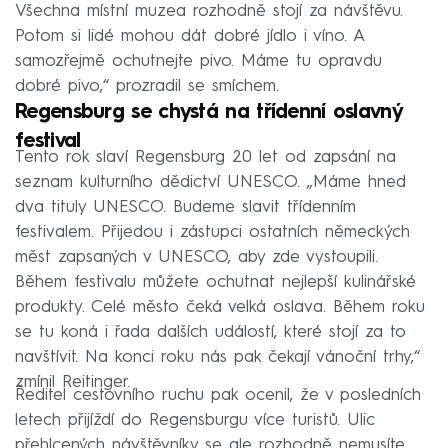
Všechna místní muzea rozhodně stojí za návštěvu.
Potom si lidé mohou dát dobré jídlo i víno. A
samozřejmě ochutnejte pivo. Máme tu opravdu
dobré pivo,“ prozradil se smíchem.
Regensburg se chystá na třídenní oslavný
festival
Tento rok slaví Regensburg 20 let od zapsání na
seznam kulturního dědictví UNESCO. „Máme hned
dva tituly UNESCO. Budeme slavit třídenním
festivalem. Přijedou i zástupci ostatních německých
měst zapsaných v UNESCO, aby zde vystoupili.
Během festivalu můžete ochutnat nejlepší kulinářské
produkty. Celé město čeká velká oslava. Během roku
se tu koná i řada dalších událostí, které stojí za to
navštívit. Na konci roku nás pak čekají vánoční trhy,“
zmínil Reitinger.
Ředitel cestovního ruchu pak ocenil, že v posledních
letech přijíždí do Regensburgu více turistů. Ulic
přehlcených návštěvníky se ale rozhodně nemusíte