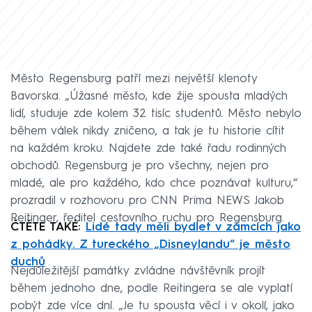
Město Regensburg patří mezi největší klenoty
Bavorska. „Úžasné město, kde žije spousta mladých
lidí, studuje zde kolem 32 tisíc studentů. Město nebylo
během válek nikdy zničeno, a tak je tu historie cítit
na každém kroku. Najdete zde také řadu rodinných
obchodů. Regensburg je pro všechny, nejen pro
mladé, ale pro každého, kdo chce poznávat kulturu,“
prozradil v rozhovoru pro CNN Prima NEWS Jakob
Reitinger, ředitel cestovního ruchu pro Regensburg.
ČTĚTE TAKÉ:
Lidé tady měli bydlet v zámcích jako
z pohádky. Z tureckého „Disneylandu“ je město
duchů
Nejdůležitější památky zvládne návštěvník projít
během jednoho dne, podle Reitingera se ale vyplatí
pobýt zde více dní. „Je tu spousta věcí i v okolí, jako