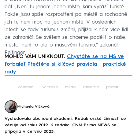
bát. „Není tu jenom jedno místo, kam vyráží turisté.
Takže jsou spíše rozprostření po městě a rozhodně
jich tu není moc na jednom místě. V posledních
letech se tady turismus změnil, přijíždí k nám více lidí
ze zahraničí. Se světem se chceme podělit o naše
město, není to ale o masovém turismu,“ zakončil
Reitinger.
MOHLO VÁM UNIKNOUT:
Chystáte se na MS ve
fotbale? Přečtěte si klíčová pravidla i praktické
rady
Failed to fetch
cestování
Německo
město
katedrála
pivovar
Michaela Vlčková
Vystudovala obchodní akademii. Redaktorské činnosti se
věnuje od roku 2019. K redakci CNN Prima NEWS se
připojila v červnu 2023.