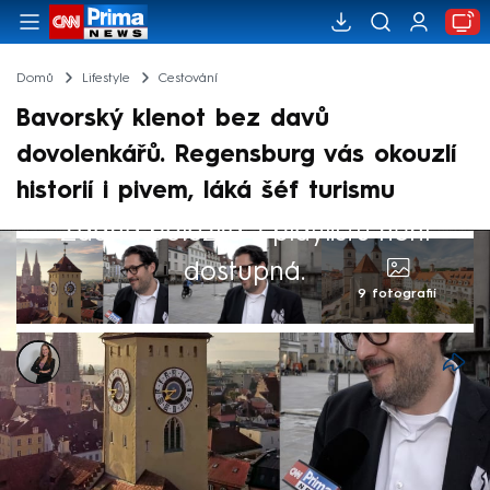
Domů
Lifestyle
Cestování
Bavorský klenot bez davů
dovolenkářů. Regensburg vás okouzlí
historií i pivem, láká šéf turismu
Žádná položka z playlistu není
dostupná.
9 fotografií
Michaela Vlčková
10. čvn 2026, 23:16
Regensburg patří mezi německá města,
která rozhodně stojí za návštěvu. Město