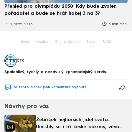
Přehled pro olympiádu 2030: Kdy bude zvolen
pořadatel a bude se hrát hokej 3 na 3?
6 min čtení
15. říj 2022, 23:46
Indie
Mexiko
Olympijské hry
Egypt
Paříž
ČTK
Spolehlivý, rychlý a nezávislý zpravodajský servis.
Pro tento článek jsou komentáře vypnuté
Návrhy pro vás
Žebříček nejhorších jídel světa.
Umístily se i tři české pokrmy, vévodí