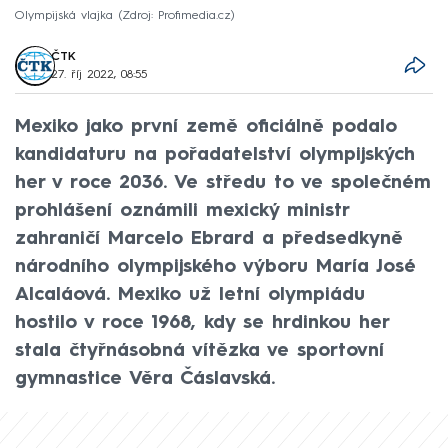
Olympijská vlajka
Zdroj: Profimedia.cz
ČTK
27. říj 2022, 08:55
Mexiko jako první země oficiálně podalo
kandidaturu na pořadatelství olympijských
her v roce 2036. Ve středu to ve společném
prohlášení oznámili mexický ministr
zahraničí Marcelo Ebrard a předsedkyně
národního olympijského výboru María José
Alcaláová. Mexiko už letní olympiádu
hostilo v roce 1968, kdy se hrdinkou her
stala čtyřnásobná vítězka ve sportovní
gymnastice Věra Čáslavská.