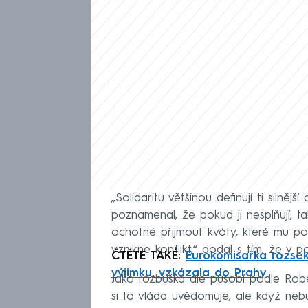
„Solidaritu většinou definují ti silnějš
poznamenal, že pokud ji nesplňují, 
ochotné přijmout kvóty, které mu pošl
vznikne konflikt,“ dodal s tím, že v 
ČTĚTE TAKÉ:
Eurokomisařka rozsek
výjimku, vzkázala do Prahy
Jako rozbuška ale působí podle Robejš
si to vláda uvědomuje, ale když neb