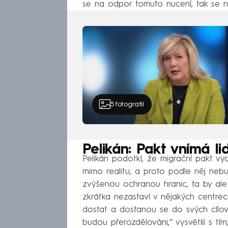
se na odpor tomuto nucení, tak se nem
5
fotografií
Pelikán: Pakt vnímá li
Pelikán podotkl, že migrační pakt v
mimo realitu, a proto podle něj neb
zvýšenou ochranou hranic, ta by ale 
zkrátka nezastaví v nějakých centrec
dostat a dostanou se do svých cílov
budou přerozdělováni,“ vysvětlil s tí