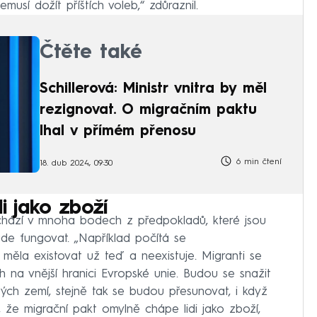
usí dožít příštích voleb,“ zdůraznil.
Čtěte také
Schillerová: Ministr vnitra by měl
rezignovat. O migračním paktu
lhal v přímém přenosu
6 min čtení
18. dub 2024, 09:30
di jako zboží
ychází v mnoha bodech z předpokladů, které jsou
ude fungovat. „Například počítá se
měla existovat už teď a neexistuje. Migranti se
h na vnější hranici Evropské unie. Budou se snažit
ých zemí, stejně tak se budou přesunovat, i když
m, že migrační pakt omylně chápe lidi jako zboží,