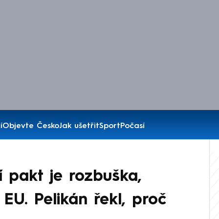
í
Objevte Česko
Jak ušetřit
Sport
Počasí
í pakt je rozbuška,
EU. Pelikán řekl, proč