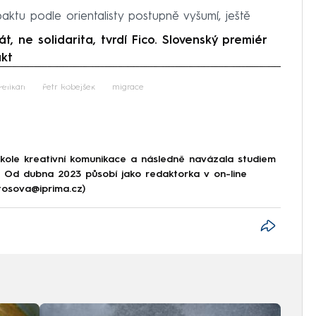
aktu podle orientalisty postupně vyšumí, ještě
 ne solidarita, tvrdí Fico. Slovenský premiér
akt
iled to fetch
Pelikán
Petr Robejšek
migrace
škole kreativní komunikace a následně navázala studiem
e. Od dubna 2023 působí jako redaktorka v on-line
tosova@iprima.cz)