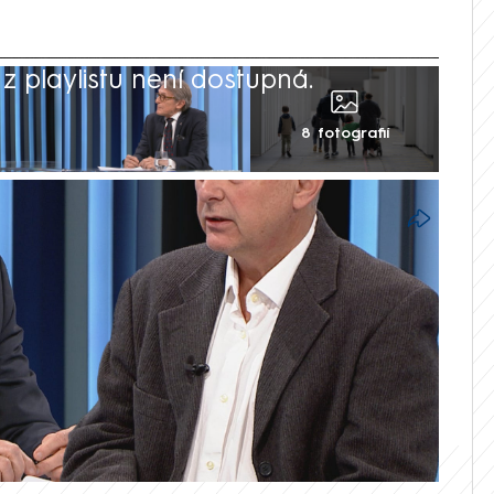
 playlistu není dostupná.
8 fotografií
itologa Petra Robejška žádným řešením,
o v pořadu Zprávy Plus na CNN Prima
hlo rovněž jednat o jednu z příčin
lista Petr Pelikán vysvětlil, proč podle
nemůže fungovat.