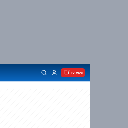
TV živě