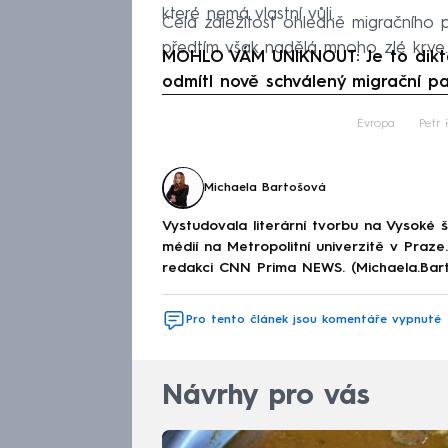
které nemá vlastní vůli.
Celá záležitost ohledně migračního p
předtím však nadělá mnoho zlé krve.
MOHLO VÁM UNIKNOUT: Je to diktát,
odmítl nově schválený migrační p
Fa
Evropa
Petr 
Michaela Bartošová
Vystudovala literární tvorbu na Vysoké 
médií na Metropolitní univerzitě v Praz
redakci CNN Prima NEWS. (Michaela.Bar
Pro tento článek jsou komentáře vypnuté
Návrhy pro vás