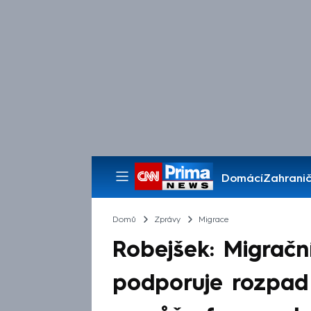
Domácí
Zahranič
Pořady
Domů
Zprávy
Migrace
Robejšek: Migračn
podporuje rozpad 