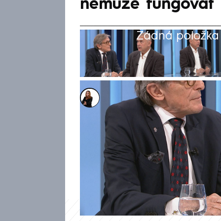
nemůže fungovat
Žádná položka z
Michaela Bartošová
18. dub 2024, 14:28
Migrační pakt není podle pol
ale spíše rozbuškou. Uvedl t
NEWS a naznačil, že by se mo
rozpadu Evropské unie. Orienta
něj schválený balík opatření 