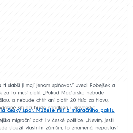
í a ti slabší ji mají jenom splňovat,“ uvedl Robejšek a
tak za to musí platit. „Pokud Maďarsko nebude
ou, a nebude chtít ani platit 20 tisíc za hlavu,
podobné situaci bude například i Slovensko.
la český spor. Můžete mít z migračního paktu
ka migrační pakt i v české politice. „Nevím, jestli
ude sloužit vlastním zájmům, to znamená, nepostaví