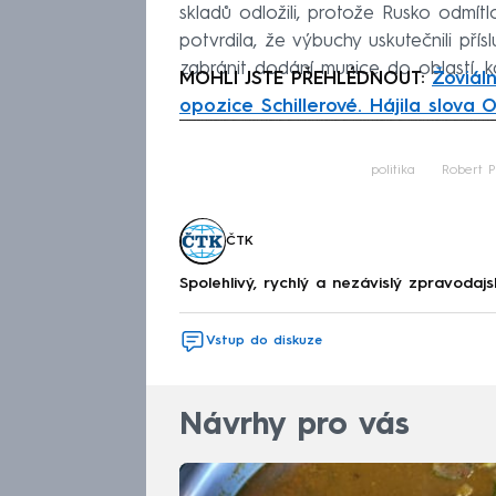
skladů odložili, protože Rusko odmítl
potvrdila, že výbuchy uskutečnili přís
zabránit dodání munice do oblastí, 
MOHLI JSTE PŘEHLÉDNOUT:
Žoviáln
opozice Schillerové. Hájila slova
Fa
politika
Robert P
ČTK
Spolehlivý, rychlý a nezávislý zpravodajs
Vstup do diskuze
Návrhy pro vás