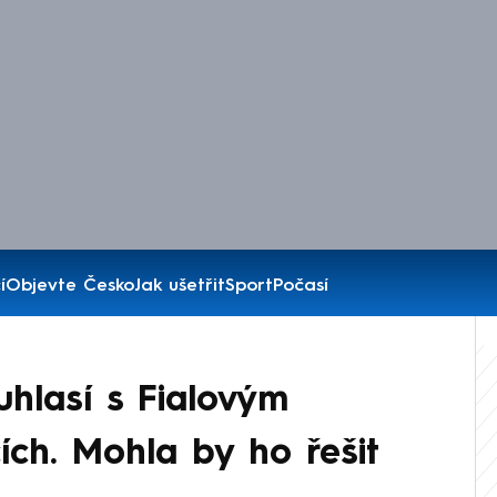
í
Objevte Česko
Jak ušetřit
Sport
Počasí
uhlasí s Fialovým
ích. Mohla by ho řešit