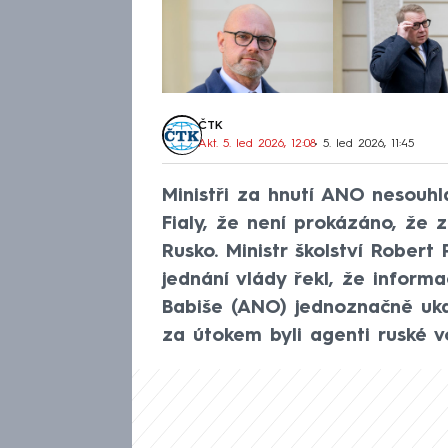
ČTK
Akt. 5. led 2026, 12:08
• 5. led 2026, 11:45
Ministři za hnutí ANO nesouh
Fialy, že není prokázáno, že 
Rusko. Ministr školství Robert
jednání vlády řekl, že inform
Babiše (ANO) jednoznačně uka
za útokem byli agenti ruské v