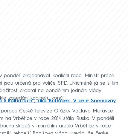
 pondělí projednávat koaliční rada. Ministr práce
ní jsou určená pro voliče SPD. „Nicméně já se s tím
záležitost probral na pondělním jednání vlády
kle zasedání kabinetu končí.
 v kalhotách“, říká Kubáček. V čele Sněmovny
 pořadu České televize Otázky Václava Moravce
m na Vrbětice v roce 2014 stálo Rusko. V pondělí
výbuchu skladů v muničním areálu Vrbětice v roce
zději tehdejší Babišova vláda uvedla, že české