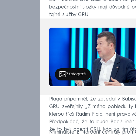
bezpečnostní složky mají důvodné po
tajné služby GRU.
7
fotografií
Plaga připomněl, že zasedal v Babiš
GRU zveřejnily. „Z mého pohledu ty 
kterou říká Radim Fiala, není pravdiv
Předpokládá, že to bude Babiš řešit n
že to byli agenti GRU, kdo za tím úto
Kriminalisté z Národní centrály pro