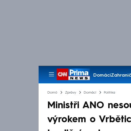
Domácí
Zahranič
Pořady
Domů
Zprávy
Domácí
Politika
Ministři ANO neso
výrokem o Vrbětic