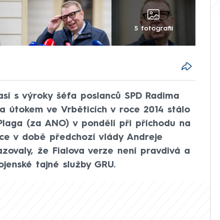
5 fotografií
lasí s výroky šéfa poslanců SPD Radima
za útokem ve Vrběticích v roce 2014 stálo
 Plaga (za ANO) v pondělí při příchodu na
ace v době předchozí vlády Andreje
zovaly, že Fialova verze není pravdivá a
ojenské tajné služby GRU.