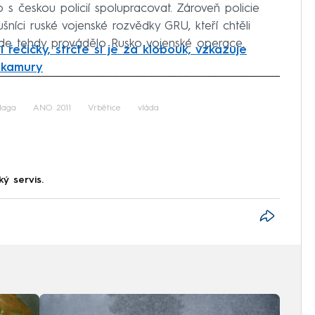
o s českou policií spolupracovat. Zároveň policie
lušníci ruské vojenské rozvědky GRU, kteří chtěli
kde tehdy provádělo Rusko vojenské operace.
í řečičky, strčte si je za klobouk, vzkazuje
 Okamury
iled to fetch
laga
ANO 2011
Vrbětice
vláda
ký servis.