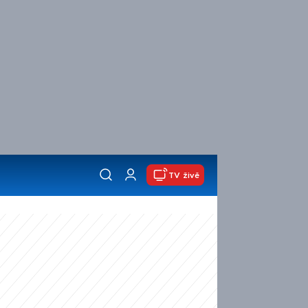
TV živě