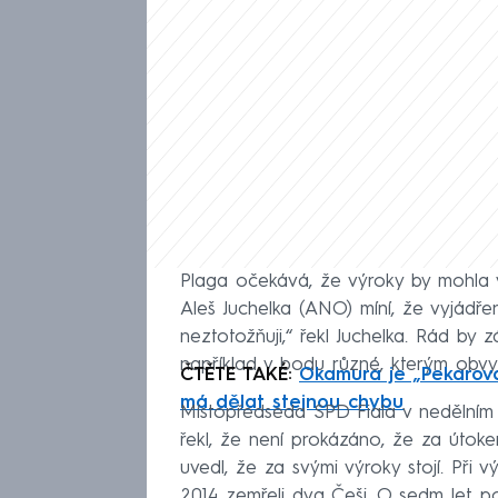
Plaga očekává, že výroky by mohla v
Aleš Juchelka (ANO) míní, že vyjádře
neztotožňuji,“ řekl Juchelka. Rád by 
například v bodu různé, kterým obvy
ČTĚTE TAKÉ:
Okamura je „Pekarová
má dělat stejnou chybu
Místopředseda SPD Fiala v nedělním
řekl, že není prokázáno, že za útoke
uvedl, že za svými výroky stojí. Při 
2014 zemřeli dva Češi. O sedm let po