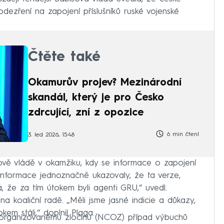
dezření na zapojení příslušníků ruské vojenské
Čtěte také
Okamurův projev? Mezinárodní
skandál, který je pro Česko
zdrcující, zní z opozice
6 min čtení
3. led 2026, 15:48
ově vládě v okamžiku, kdy se informace o zapojení
informace jednoznačně ukazovaly, že ta verze,
á, že za tím útokem byli agenti GRU,“ uvedl.
a koaliční radě. „Měli jsme jasné indicie a důkazy,
kem stáli,“ doplnil Plaga.
ti organizovanému zločinu (NCOZ) případ výbuchů