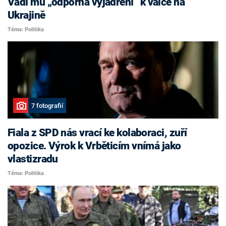
Vadí mu „odporná vyjádření“ k válce na
Ukrajině
Téma: Politika
7 fotografií
Fiala z SPD nás vrací ke kolaboraci, zuří
opozice. Výrok k Vrběticím vnímá jako
vlastizradu
Téma: Politika