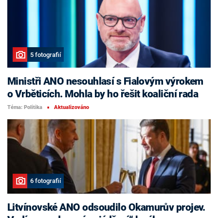
5 fotografií
Ministři ANO nesouhlasí s Fialovým výrokem
o Vrběticích. Mohla by ho řešit koaliční rada
Téma: Politika
Aktualizováno
■
6 fotografií
Litvínovské ANO odsoudilo Okamurův projev.