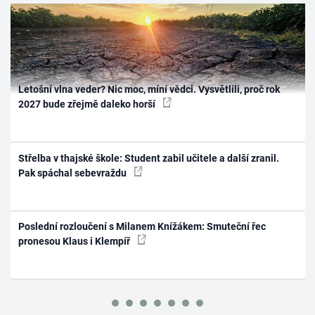
Letošní vlna veder? Nic moc, míní vědci. Vysvětlili, proč rok
2027 bude zřejmě daleko horší
Střelba v thajské škole: Student zabil učitele a další zranil.
Pak spáchal sebevraždu
Poslední rozloučení s Milanem Knížákem: Smuteční řec
pronesou Klaus i Klempíř