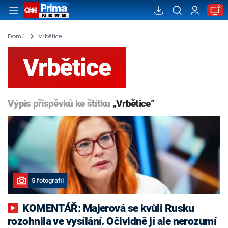
Domů
Vrbětice
Vrbětice
Výpis příspěvků ke štítku
„Vrbětice“
5 fotografií
KOMENTÁŘ: Majerová se kvůli Rusku
rozohnila ve vysílání. Očividně jí ale nerozumí