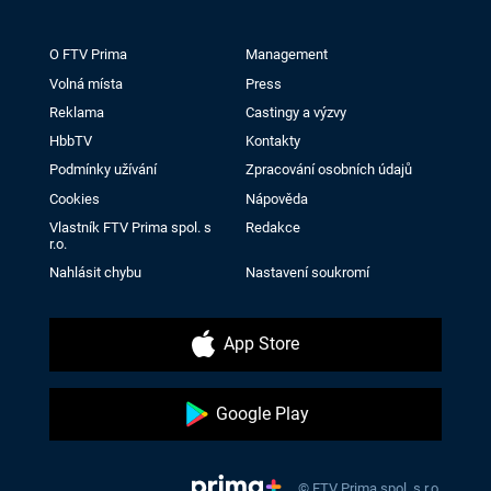
O FTV Prima
Management
Volná místa
Press
Reklama
Castingy a výzvy
HbbTV
Kontakty
Podmínky užívání
Zpracování osobních údajů
Cookies
Nápověda
Vlastník FTV Prima spol. s
Redakce
r.o.
Nahlásit chybu
Nastavení soukromí
App Store
Google Play
© FTV Prima spol. s r.o.