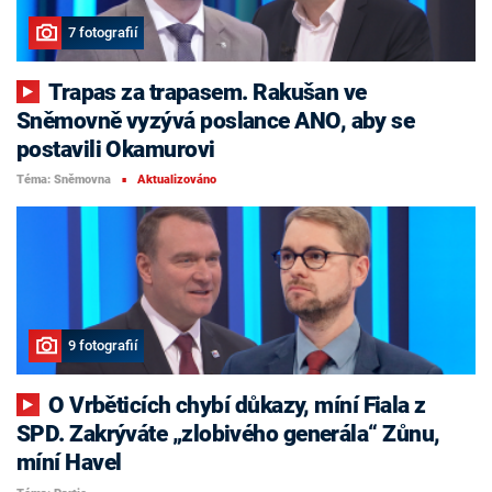
7 fotografií
Trapas za trapasem. Rakušan ve
Sněmovně vyzývá poslance ANO, aby se
postavili Okamurovi
Téma: Sněmovna
Aktualizováno
■
9 fotografií
O Vrběticích chybí důkazy, míní Fiala z
SPD. Zakrýváte „zlobivého generála“ Zůnu,
míní Havel