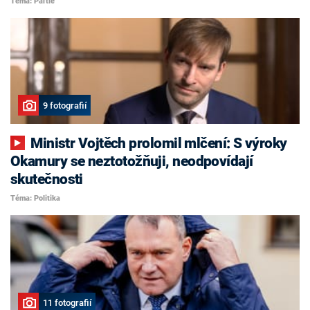
Téma: Partie
9 fotografií
Ministr Vojtěch prolomil mlčení: S výroky
Okamury se neztotožňuji, neodpovídají
skutečnosti
Téma: Politika
11 fotografií