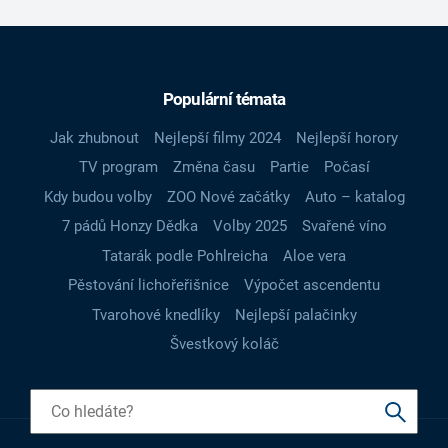
Populární témata
Jak zhubnout
Nejlepší filmy 2024
Nejlepší horory
TV program
Změna času
Partie
Počasí
Kdy budou volby
ZOO Nové začátky
Auto – katalog
7 pádů Honzy Dědka
Volby 2025
Svařené víno
Tatarák podle Pohlreicha
Aloe vera
Pěstování lichořeřišnice
Výpočet ascendentu
Tvarohové knedlíky
Nejlepší palačinky
Švestkový koláč