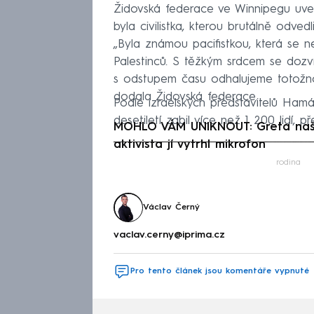
Židovská federace ve Winnipegu uvedla
byla civilistka, kterou brutálně odved
„Byla známou pacifistkou, která se n
Palestinců. S těžkým srdcem se doz
s odstupem času odhalujeme totožnost
dodala Židovská federace.
Podle izraelských představitelů Ham
desetiletí zabil více než 1 200 lidí, př
MOHLO VÁM UNIKNOUT: Greta naštva
aktivista jí vytrhl mikrofon
Fa
rodina
Václav Černý
vaclav.cerny@iprima.cz
Pro tento článek jsou komentáře vypnuté