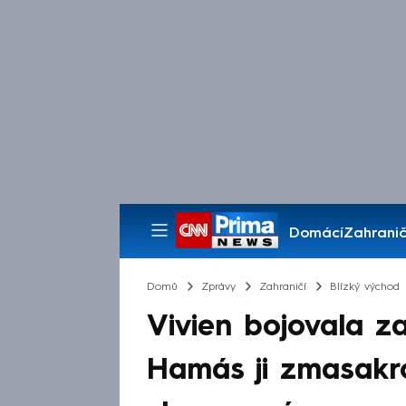
Domácí
Zahranič
Pořady
Domů
Zprávy
Zahraničí
Blízký východ
Vivien bojovala za
Hamás ji zmasakrov