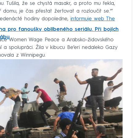
mu. Tušila, že se chystá masakr, a proto mu řekla,
ř domu, je čas přestat žertovat a rozloučit se.‘“
jedenácté hodiny dopoledne,
informuje web The
na pro fanoušky oblíbeného seriálu. Při bojích
tábu
nizace Women Wage Peace a Arabsko-židovského
í a spolupráci. Žila v kibucu Be’eri nedaleko Gazy
hovala z Winnipegu.