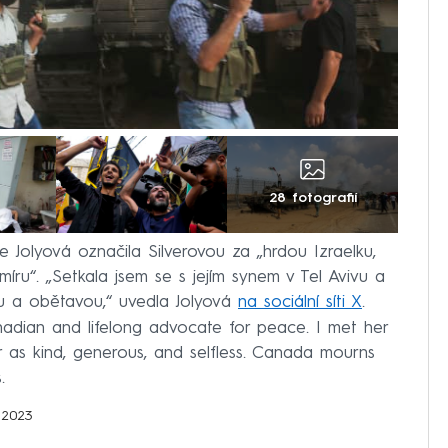
28 fotografií
e Jolyová označila Silverovou za „hrdou Izraelku,
íru“. „Setkala jsem se s jejím synem v Tel Avivu a
ou a obětavou,“ uvedla Jolyová
na sociální síti X
.
anadian and lifelong advocate for peace. I met her
r as kind, generous, and selfless. Canada mourns
.
 2023