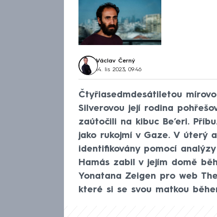
Václav Černý
14. lis 2023, 09:46
Čtyřiasedmdesátiletou mírovo
Silverovou její rodina pohřešo
zaútočili na kibuc Be’eri. Pří
jako rukojmí v Gaze. V úterý al
identifikovány pomocí analýzy
Hamás zabil v jejím domě běhe
Yonatana Zeigen pro web The 
které si se svou matkou běhe