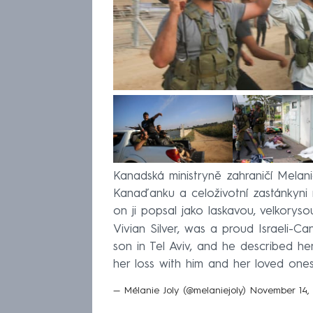
Kanadská ministryně zahraničí Melani
Kanaďanku a celoživotní zastánkyni m
on ji popsal jako laskavou, velkorys
Vivian Silver, was a proud Israeli-C
son in Tel Aviv, and he described he
her loss with him and her loved ones
— Mélanie Joly (@melaniejoly)
November 14,