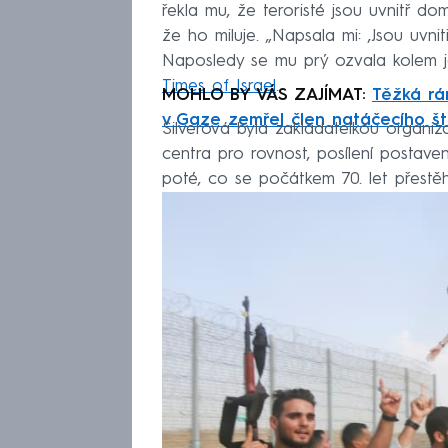
řekla mu, že teroristé jsou uvnitř do
že ho miluje. „Napsala mi: ‚Jsou uvnit
Naposledy se mu prý ozvala kolem 
Times of Israel
.
MOHLO BY VÁS ZAJÍMAT:
Těžká rá
v Gaze zemřel člen natáčecího š
Silverová byla zakladatelkou orga
centra pro rovnost, posílení postaven
poté, co se počátkem 70. let přestě