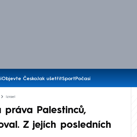
í
Objevte Česko
Jak ušetřit
Sport
Počasí
Izrael
 práva Palestinců,
al. Z jejích posledních