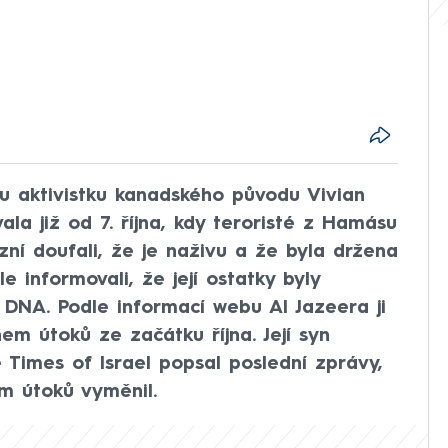
u aktivistku kanadského původu Vivian
vala již od 7. října, kdy teroristé z Hamásu
buzní doufali, že je naživu a že byla držena
e informovali, že její ostatky byly
 DNA. Podle informací webu Al Jazeera ji
m útoků ze začátku října. Její syn
Times of Israel popsal poslední zprávy,
m útoků vyměnil.