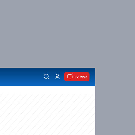
TV živě