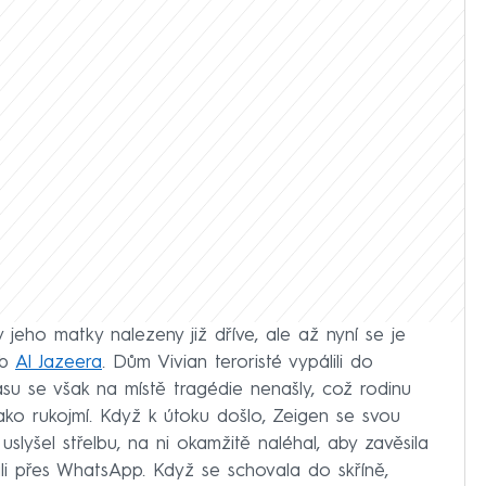
jeho matky nalezeny již dříve, ale až nyní se je
eb
Al Jazeera
. Dům Vivian teroristé vypálili do
su se však na místě tragédie nenašly, což rodinu
ko rukojmí. Když k útoku došlo, Zeigen se svou
slyšel střelbu, na ni okamžitě naléhal, aby zavěsila
sali přes WhatsApp. Když se schovala do skříně,