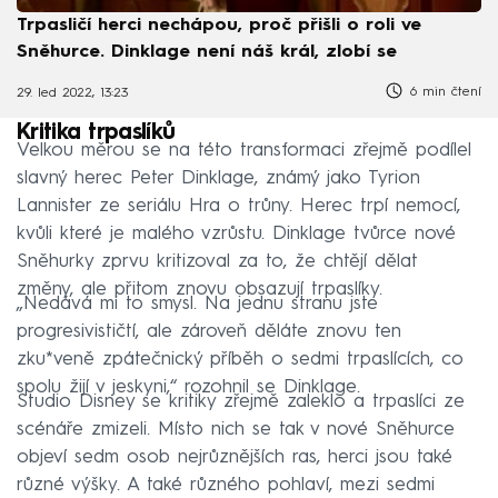
Trpasličí herci nechápou, proč přišli o roli ve
Sněhurce. Dinklage není náš král, zlobí se
6 min čtení
29. led 2022, 13:23
Kritika trpaslíků
Velkou měrou se na této transformaci zřejmě podílel
slavný herec Peter Dinklage, známý jako Tyrion
Lannister ze seriálu Hra o trůny. Herec trpí nemocí,
kvůli které je malého vzrůstu. Dinklage tvůrce nové
Sněhurky zprvu kritizoval za to, že chtějí dělat
změny, ale přitom znovu obsazují trpaslíky.
„Nedává mi to smysl. Na jednu stranu jste
progresivističtí, ale zároveň děláte znovu ten
zku*veně zpátečnický příběh o sedmi trpaslících, co
spolu žijí v jeskyni,“ rozohnil se Dinklage.
Studio Disney se kritiky zřejmě zaleklo a trpaslíci ze
scénáře zmizeli. Místo nich se tak v nové Sněhurce
objeví sedm osob nejrůznějších ras, herci jsou také
různé výšky. A také různého pohlaví, mezi sedmi