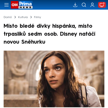
Domů
Kultura
Filmy
Místo bledé dívky hispánka, místo
trpaslíků sedm osob. Disney natáčí
novou Sněhurku