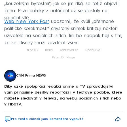
„kouzelnými bytostmi“, jak se jim říká, se totiž objeví i
žena. První snímky z natáčení už se dostaly na
sociální sítě.
Web New York Post
upozornil, že kvůli „přehnané
politické korektnosti“ chystaný snímek kritizují někteří
uživatelé na sociálních sítích. Jiní ho naopak hájí s tím,
že se Disney snaží zavděčit všem.
trpaslík
herci
kontroverze
Sněhurka
Peter Dinklage
CNN Prima NEWS
Díky úzké spolupráci redakcí online a TV zpravodajství
vám přinášíme desítky reportáží i v textové podobě, které
můžete sledovat v televizi, na webu, sociálních sítích nebo
v HbbTV.
Pro tento článek jsou komentáře vypnuté