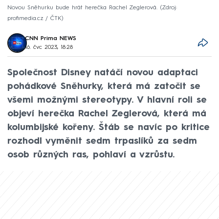
Novou Sněhurku bude hrát herečka Rachel Zeglerová.
Zdroj:
profimedia.cz / ČTK
CNN Prima NEWS
16. čvc 2023, 18:28
Společnost Disney natáčí novou adaptaci
pohádkové Sněhurky, která má zatočit se
všemi možnými stereotypy. V hlavní roli se
objeví herečka Rachel Zeglerová, která má
kolumbijské kořeny. Štáb se navíc po kritice
rozhodl vyměnit sedm trpaslíků za sedm
osob různých ras, pohlaví a vzrůstu.