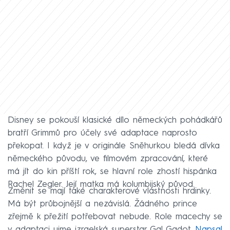
Disney se pokouší klasické dílo německých pohádkářů
bratří Grimmů pro účely své adaptace naprosto
překopat. I když je v originále Sněhurkou bledá dívka
německého původu, ve filmovém zpracování, které
má jít do kin příští rok, se hlavní role zhostí hispánka
Rachel Zegler. Její matka má kolumbijský původ.
Změnit se mají také charakterové vlastnosti hrdinky.
Má být průbojnější a nezávislá. Žádného prince
zřejmě k přežití potřebovat nebude. Role macechy se
v adaptaci ujme izraelská superstar Gal Gadot.
Napsal