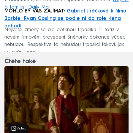
o tom list Daily Mail.
MOHLO BY VÁS ZAJÍMAT:
Gabriel Jiráčková k filmu
Barbie. Ryan Gosling se podle ní do role Kena
nehodí
Největší změny se ale dotknou trpaslíků. Ti totiž v
novém filmovém provedení Sněhurky dokonce vůbec
nebudou. Respektive to nebudou trpaslíci takoví, jak
je diváci znají.
Čtěte také
Video