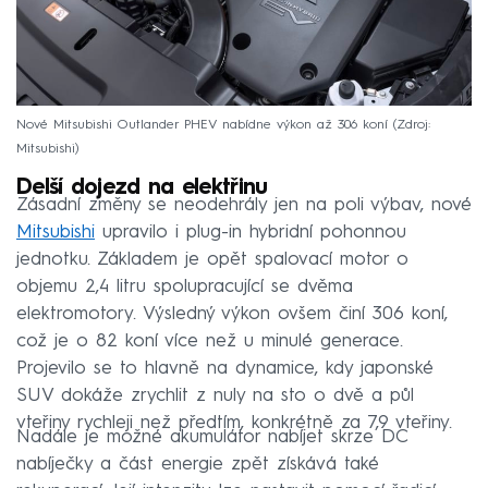
Nové Mitsubishi Outlander PHEV nabídne výkon až 306 koní
Zdroj:
Mitsubishi
Delší dojezd na elektřinu
Zásadní změny se neodehrály jen na poli výbav, nové
Mitsubishi
upravilo i plug-in hybridní pohonnou
jednotku. Základem je opět spalovací motor o
objemu 2,4 litru spolupracující se dvěma
elektromotory. Výsledný výkon ovšem činí 306 koní,
což je o 82 koní více než u minulé generace.
Projevilo se to hlavně na dynamice, kdy japonské
SUV dokáže zrychlit z nuly na sto o dvě a půl
vteřiny rychleji než předtím, konkrétně za 7,9 vteřiny.
Nadále je možné akumulátor nabíjet skrze DC
nabíječky a část energie zpět získává také