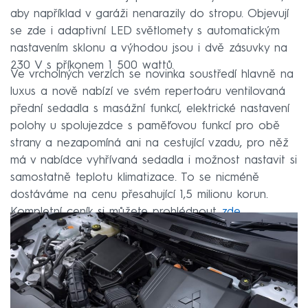
aby například v garáži nenarazily do stropu. Objevují
se zde i adaptivní LED světlomety s automatickým
nastavením sklonu a výhodou jsou i dvě zásuvky na
230 V s příkonem 1 500 wattů.
Ve vrcholných verzích se novinka soustředí hlavně na
luxus a nově nabízí ve svém repertoáru ventilovaná
přední sedadla s masážní funkcí, elektrické nastavení
polohy u spolujezdce s paměťovou funkcí pro obě
strany a nezapomíná ani na cestující vzadu, pro něž
má v nabídce vyhřívaná sedadla i možnost nastavit si
samostatně teplotu klimatizace. To se nicméně
dostáváme na cenu přesahující 1,5 milionu korun.
Kompletní ceník si můžete prohlédnout
zde
.