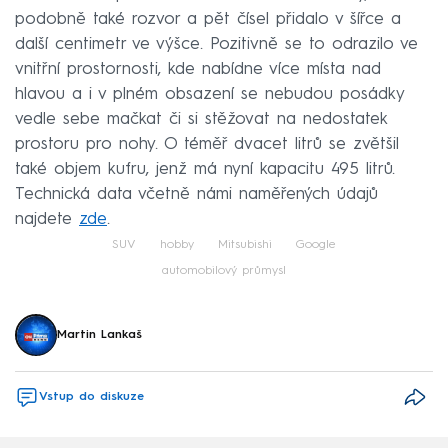
podobně také rozvor a pět čísel přidalo v šířce a
další centimetr ve výšce. Pozitivně se to odrazilo ve
vnitřní prostornosti, kde nabídne více místa nad
hlavou a i v plném obsazení se nebudou posádky
vedle sebe mačkat či si stěžovat na nedostatek
prostoru pro nohy. O téměř dvacet litrů se zvětšil
také objem kufru, jenž má nyní kapacitu 495 litrů.
Technická data včetně námi naměřených údajů
najdete
zde
.
SUV
hobby
Mitsubishi
Google
automobilový průmysl
Martin Lankaš
Vstup do diskuze