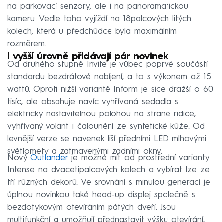
na parkovací senzory, ale i na panoramatickou
kameru. Vedle toho vyjíždí na 18palcových litých
kolech, která u předchůdce byla maximálním
rozměrem.
I vyšší úrovně přidávají pár novinek
Od druhého stupně Invite je vůbec poprvé součástí
standardu bezdrátové nabíjení, a to s výkonem až 15
wattů. Oproti nižší variantě Inform je sice dražší o 60
tisíc, ale obsahuje navíc vyhřívaná sedadla s
elektricky nastavitelnou polohou na straně řidiče,
vyhřívaný volant i čalounění ze syntetické kůže. Od
levnější verze se navenek liší předními LED mlhovými
světlomety a zatmavenými zadními okny.
Nový
Outlander
je možné mít od prostřední varianty
Intense na dvacetipalcových kolech a vybírat lze ze
tří různých dekorů. Ve srovnání s minulou generací je
úplnou novinkou také head-up displej společně s
bezdotykovým otevíráním pátých dveří. Jsou
multifunkční a umožňují přednastavit výšku otevírání,