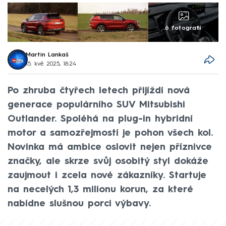
6 fotografií
Martin Lankaš
15. kvě 2025, 18:24
Po zhruba čtyřech letech přijíždí nová
generace populárního SUV Mitsubishi
Outlander. Spoléhá na plug-in hybridní
motor a samozřejmostí je pohon všech kol.
Novinka má ambice oslovit nejen příznivce
značky, ale skrze svůj osobitý styl dokáže
zaujmout i zcela nové zákazníky. Startuje
na necelých 1,3 milionu korun, za které
nabídne slušnou porci výbavy.