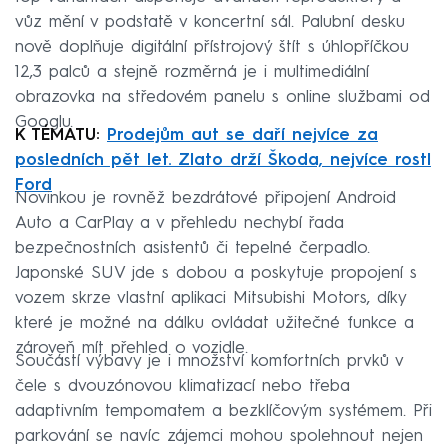
vůz mění v podstatě v koncertní sál. Palubní desku
nově doplňuje digitální přístrojový štít s úhlopříčkou
12,3 palců a stejně rozměrná je i multimediální
obrazovka na středovém panelu s online službami od
Googlu.
K TÉMATU:
Prodejům aut se daří nejvíce za
posledních pět let. Zlato drží Škoda, nejvíce rostl
Ford
Novinkou je rovněž bezdrátové připojení Android
Auto a CarPlay a v přehledu nechybí řada
bezpečnostních asistentů či tepelné čerpadlo.
Japonské SUV jde s dobou a poskytuje propojení s
vozem skrze vlastní aplikaci Mitsubishi Motors, díky
které je možné na dálku ovládat užitečné funkce a
zároveň mít přehled o vozidle.
Součástí výbavy je i množství komfortních prvků v
čele s dvouzónovou klimatizací nebo třeba
adaptivním tempomatem a bezklíčovým systémem. Při
parkování se navíc zájemci mohou spolehnout nejen