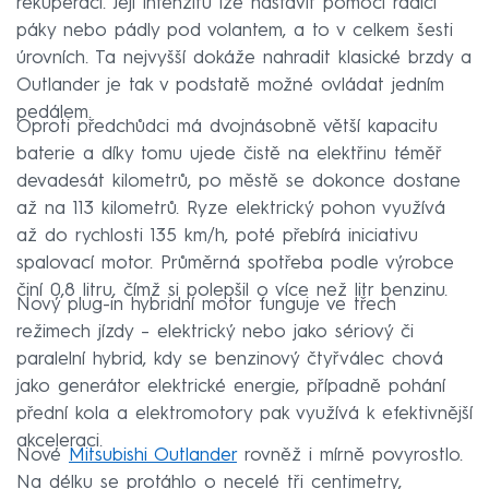
rekuperací. Její intenzitu lze nastavit pomocí řadicí
páky nebo pádly pod volantem, a to v celkem šesti
úrovních. Ta nejvyšší dokáže nahradit klasické brzdy a
Outlander je tak v podstatě možné ovládat jedním
pedálem.
Oproti předchůdci má dvojnásobně větší kapacitu
baterie a díky tomu ujede čistě na elektřinu téměř
devadesát kilometrů, po městě se dokonce dostane
až na 113 kilometrů. Ryze elektrický pohon využívá
až do rychlosti 135 km/h, poté přebírá iniciativu
spalovací motor. Průměrná spotřeba podle výrobce
činí 0,8 litru, čímž si polepšil o více než litr benzinu.
Nový plug-in hybridní motor funguje ve třech
režimech jízdy – elektrický nebo jako sériový či
paralelní hybrid, kdy se benzinový čtyřválec chová
jako generátor elektrické energie, případně pohání
přední kola a elektromotory pak využívá k efektivnější
akceleraci.
Nové
Mitsubishi Outlander
rovněž i mírně povyrostlo.
Na délku se protáhlo o necelé tři centimetry,