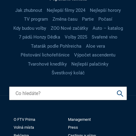
Jak zhubnout
Nejlepší filmy 2024
Nejlepší horory
TV program
Změna času
Partie
Počasí
Kdy budou volby
ZOO Nové začátky
Auto – katalog
7 pádů Honzy Dědka
Volby 2025
Svařené víno
Tatarák podle Pohlreicha
Aloe vera
Pěstování lichořeřišnice
Výpočet ascendentu
Tvarohové knedlíky
Nejlepší palačinky
Švestkový koláč
O FTV Prima
Management
Volná místa
Press
Reklama
Castingy a výzvy