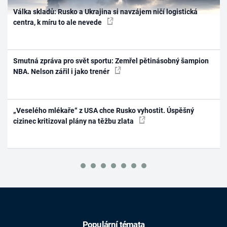
Válka skladů: Rusko a Ukrajina si navzájem ničí logistická
centra, k míru to ale nevede
Smutná zpráva pro svět sportu: Zemřel pětinásobný šampion
NBA. Nelson zářil i jako trenér
„Veselého mlékaře“ z USA chce Rusko vyhostit. Úspěšný
cizinec kritizoval plány na těžbu zlata
Populární témata