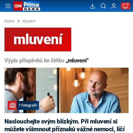
Domů
mluvení
mluvení
Výpis příspěvků ke štítku
„mluvení“
7 fotografií
Naslouchejte svým blízkým. Při mluvení si
můžete všimnout příznaků vážné nemoci, líčí