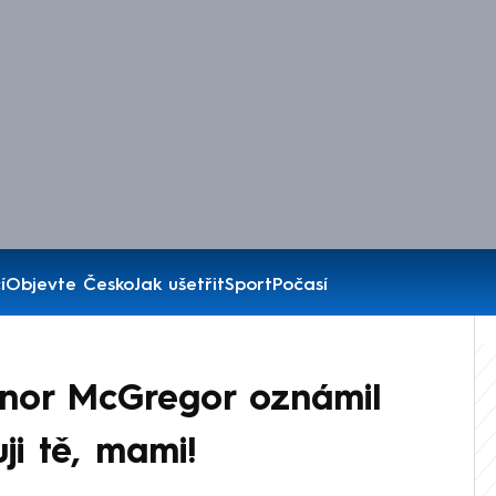
í
Objevte Česko
Jak ušetřit
Sport
Počasí
nor McGregor oznámil
ji tě, mami!