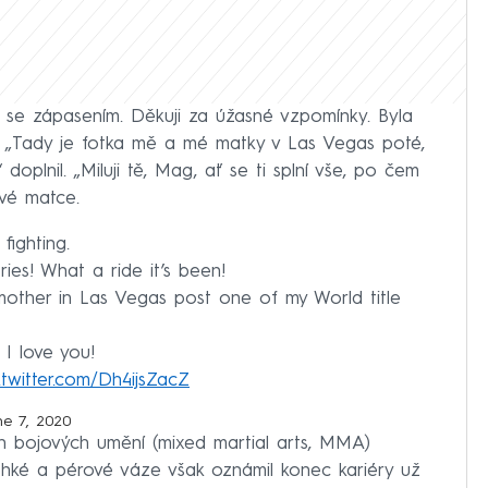
it se zápasením. Děkuji za úžasné vzpomínky. Byla
. „Tady je fotka mě a mé matky v Las Vegas poté,
 doplnil. „Miluji tě, Mag, ať se ti splní vše, po čem
své matce.
fighting.
ies! What a ride it’s been!
mother in Las Vegas post one of my World title
I love you!
.twitter.com/Dh4ijsZacZ
ne 7, 2020
h bojových umění (mixed martial arts, MMA)
ehké a pérové váze však oznámil konec kariéry už