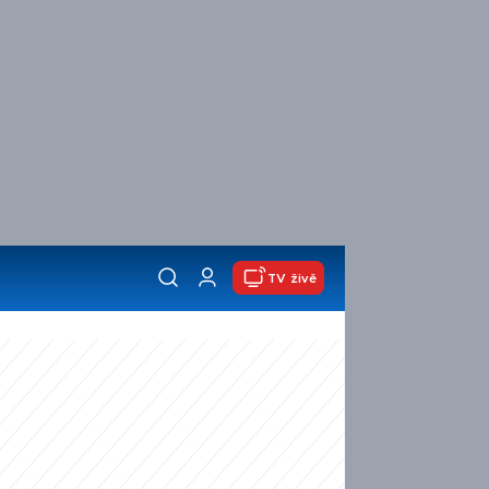
TV živě