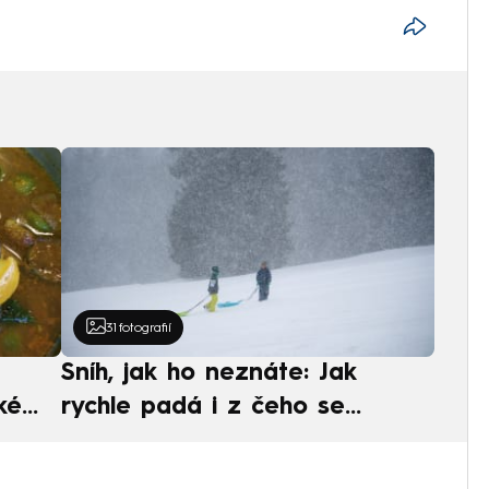
31
fotografií
Sníh, jak ho neznáte: Jak
ké
rychle padá i z čeho se
ská
skládá. A vločky nejsou bílé