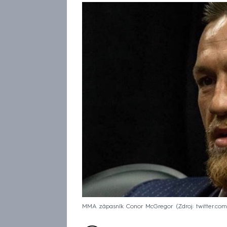
MMA zápasník Conor McGregor
Zdroj: twitter.com