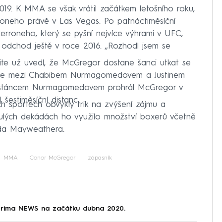
19. K MMA se však vrátil začátkem letošního roku,
oneho právě v Las Vegas. Po patnáctiměsíční
rroneho, který se pyšní nejvíce výhrami v UFC,
l odchod ještě v roce 2016. „Rozhodl jsem se
e už uvedl, že McGregor dostane šanci utkat se
uboje mezi Chabibem Nurmagomedovem a Justinem
estáncem Nurmagomedovem prohrál McGregor v
 šestiměsíční distanc.
h sportech obvyklý trik na zvýšení zájmu a
nulých dekádách ho využilo množství boxerů včetně
da Mayweathera.
MMA
Conor McGregor
zápasník
Prima NEWS na začátku dubna 2020.