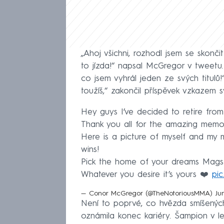
„Ahoj všichni, rozhodl jsem se skonč
to jízda!“ napsal McGregor v tweetu
co jsem vyhrál jeden ze svých titulů!“
toužíš,“ zakončil příspěvek vzkazem 
Hey guys I’ve decided to retire from 
Thank you all for the amazing memor
Here is a picture of myself and my 
wins!
Pick the home of your dreams Mags 
Whatever you desire it’s yours ❤️
pic
— Conor McGregor (@TheNotoriousMMA)
Ju
Není to poprvé, co hvězda smíšenýc
oznámila konec kariéry. Šampion v l