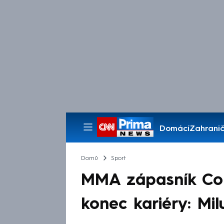
Domácí
Zahranič
Pořady
Domů
Sport
MMA zápasník Co
konec kariéry: Milu