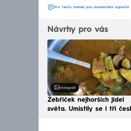
Pro tento článek jsou komentáře vypnuté
Návrhy pro vás
5
fotografií
Žebříček nejhorších jídel
světa. Umístily se i tři čes
pokrmy, vévodí skandináv
kuchyně