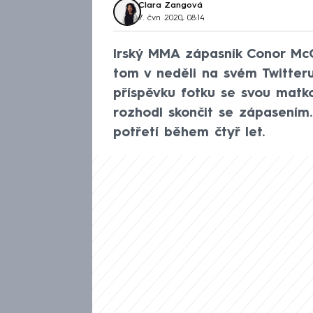
Clara Zangová
7. čvn 2020, 08:14
Irský MMA zápasník Conor McG
tom v neděli na svém Twitteru
příspěvku fotku se svou matko
rozhodl skončit se zápasením.
potřetí během čtyř let.