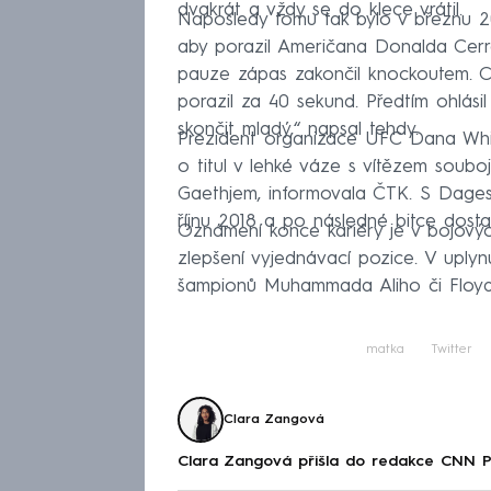
dvakrát a vždy se do klece vrátil.
Naposledy tomu tak bylo v březnu 20
aby porazil Američana Donalda Cerr
pauze zápas zakončil knockoutem. Ce
porazil za 40 sekund. Předtím ohlási
skončit mladý,“ napsal tehdy.
Prezident organizace UFC Dana Whit
o titul v lehké váze s vítězem so
Gaethjem, informovala ČTK. S Dag
říjnu 2018 a po následné bitce dostal
Oznámení konce kariéry je v bojovýc
zlepšení vyjednávací pozice. V uply
šampionů Muhammada Aliho či Floy
matka
Twitter
Clara Zangová
Clara Zangová přišla do redakce CNN 