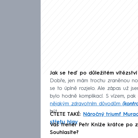
Jak se teď po důležitém vítězství 
Dobře, jen mám trochu zraněnou noh
se to úplně rozjelo. Ale zápas už js
bylo hodně komplikací. S vízem, pak
nějakým zdravotním důvodům
(kontr
být.
ČTETE TAKÉ:
Náročný triumf Murad
střetu hlav
Váš trenér Petr Kníže krátce po z
Souhlasíte?