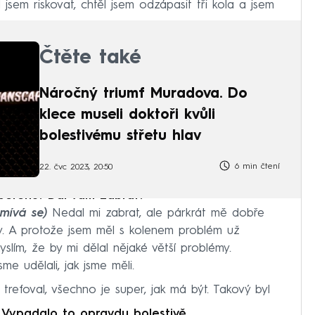
 jsem riskovat, chtěl jsem odzápasit tři kola a jsem
Čtěte také
Náročný triumf Muradova. Do
klece museli doktoři kvůli
bolestivému střetu hlav
6 min čtení
22. čvc 2023, 20:50
berenu? Dal vám zabrat?
smívá se)
Nedal mi zabrat, ale párkrát mě dobře
ky. A protože jsem měl s kolenem problém už
myslím, že by mi dělal nějaké větší problémy.
me udělali, jak jsme měli.
trefoval, všechno je super, jak má být. Takový byl
u? Vypadalo to opravdu bolestivě.