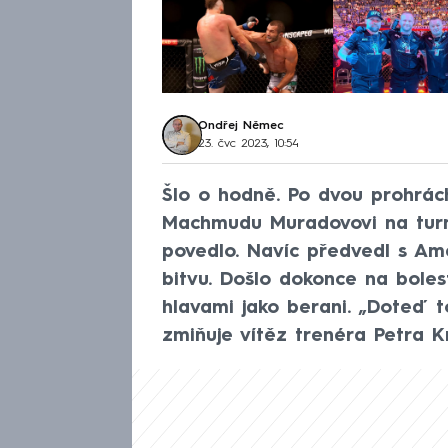
Ondřej Němec
23. čvc 2023, 10:54
Šlo o hodně. Po dvou prohrách
Machmudu Muradovovi na turn
povedlo. Navíc předvedl s A
bitvu. Došlo dokonce na bolest
hlavami jako berani. „Doteď to
zmiňuje vítěz trenéra Petra 