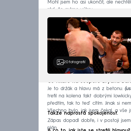
Mohl jsem ho asi ukončit, ale nechtěl
rád, že máme výhru.
20
fotografií
Co říkáte na soupeře Bryana Bar
Je to držák a hlavu má z betonu.
(u
trefil na kolena fakt dobrými lowkic
předtím, tak to teď cítím. Jinak si ne
Všechno bylo, jak jsem čekal, a vše js
Takže naprostá spokojenost.
Zápas dopadl dobře, i v postoji jsem 
plán.
A co to, jak jste se strefili hlavo