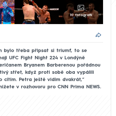
10 fotografií
 bylo třeba připsat si triumf, to se
aji UFC Fight Night 224 v Londýně
meričanem Bryanem Barberenou pořádnou
ivý střet, když proti sobě oba vypálili
 cítím. Petra ještě vidím dvakrát,“
Knížete v rozhovoru pro CNN Prima NEWS.