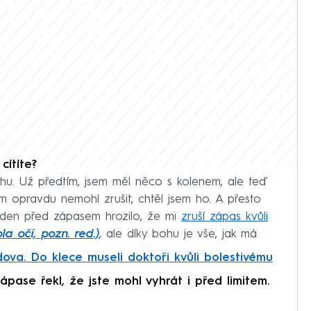
cítíte?
u. Už předtím, jsem měl něco s kolenem, ale teď
em opravdu nemohl zrušit, chtěl jsem ho. A přesto
 den před zápasem hrozilo, že mi
zruší zápas kvůli
ola očí, pozn. red.)
, ale díky bohu je vše, jak má
ova. Do klece museli doktoři kvůli bolestivému
ápase řekl, že jste mohl vyhrát i před limitem.