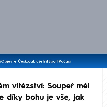
í
Objevte Česko
Jak ušetřit
Sport
Počasí
m vítězství: Soupeř měl
e díky bohu je vše, jak