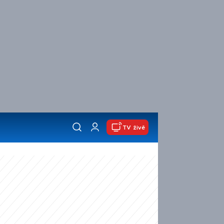
TV živě