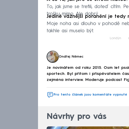
To, jak jsme se trefili, doteď cítím. P
trošku mimo. Ale dobrý.
Jediné vážnější poranění je tedy
Moje noha asi dlouho v pohodě neb
takhle asi muselo být.
Londýn
Ondřej Němec
Je novinářem od roku 2015. Osm let psa
sportech. Byl přitom i přispěvatelem čas
zejména interview. Moderuje podcast Fi
Pro tento článek jsou komentáře vypnuté
Návrhy pro vás