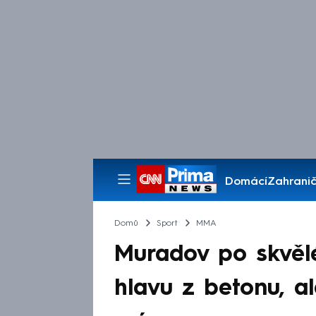
Domácí
Zahranič
Pořady
Domů
Sport
MMA
Muradov po skvělé
hlavu z betonu, al