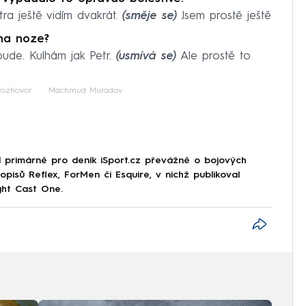
etra ještě vidím dvakrát.
(směje se)
Jsem prostě ještě
 na noze?
ude. Kulhám jak Petr.
(usmívá se)
Ale prostě to
rozhovor
Machmud Muradov
l primárně pro deník iSport.cz převážně o bojových
opisů Reflex, ForMen či Esquire, v nichž publikoval
ght Cast One.