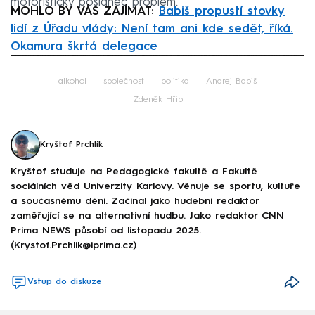
motoristický poslanec problém.
MOHLO BY VÁS ZAJÍMAT:
Babiš propustí stovky
lidí z Úřadu vlády: Není tam ani kde sedět, říká.
Okamura škrtá delegace
Failed to fetch
alkohol
společnost
politika
Andrej Babiš
Zdeněk Hřib
Kryštof Prchlík
Kryštof studuje na Pedagogické fakultě a Fakultě
sociálních věd Univerzity Karlovy. Věnuje se sportu, kultuře
a současnému dění. Začínal jako hudební redaktor
zaměřující se na alternativní hudbu. Jako redaktor CNN
Prima NEWS působí od listopadu 2025.
(Krystof.Prchlik@iprima.cz)
Vstup do diskuze