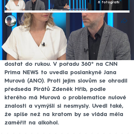
8 fotografií
Kryštof Prchlík
1. čvn 2026, 23:27
Kratom je pro děti v Česku nebezpečný a
restrikce, které se ho týkají, by měly být
zpřísněny, aby se mladistvým nemohl
dostat do rukou. V pořadu 360° na CNN
Prima NEWS to uvedla poslankyně Jana
Murová (ANO). Proti jejím slovům se ohradil
předseda Pirátů Zdeněk Hřib, podle
kterého má Murová o problematice nulové
znalosti a vymýšlí si nesmysly. Uvedl také,
že spíše než na kratom by se vláda měla
zaměřit na alkohol.