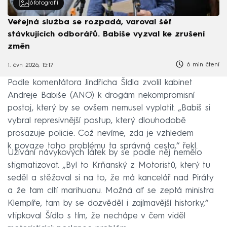
6
fotografií
Veřejná služba se rozpadá, varoval šéf
stávkujících odborářů. Babiše vyzval ke zrušení
změn
6 min čtení
1. čvn 2026, 15:17
Podle komentátora Jindřicha Šídla zvolil kabinet
Andreje Babiše (ANO) k drogám nekompromisní
postoj, který by se ovšem nemusel vyplatit. „Babiš si
vybral represivnější postup, který dlouhodobě
prosazuje policie. Což nevíme, zda je vzhledem
k povaze toho problému ta správná cesta,“ řekl.
Užívání návykových látek by se podle něj nemělo
stigmatizovat. „Byl to Krňanský z Motoristů, který tu
seděl a stěžoval si na to, že má kancelář nad Piráty
a že tam cítí marihuanu. Možná ať se zeptá ministra
Klempíře, tam by se dozvěděl i zajímavější historky,“
vtipkoval Šídlo s tím, že nechápe v čem viděl