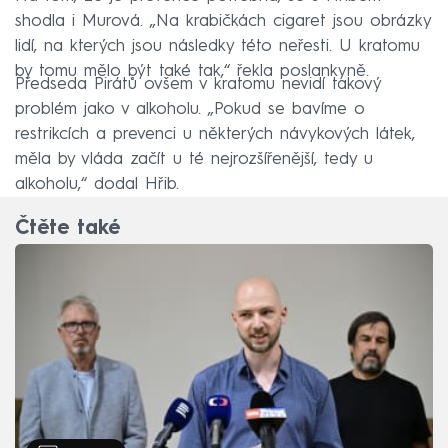
shodla i Murová. „Na krabičkách cigaret jsou obrázky
lidí, na kterých jsou následky této neřesti. U kratomu
by tomu mělo být také tak,“ řekla poslankyně.
Předseda Pirátů ovšem v kratomu nevidí takový
problém jako v alkoholu. „Pokud se bavíme o
restrikcích a prevenci u některých návykových látek,
měla by vláda začít u té nejrozšířenější, tedy u
alkoholu,“ dodal Hřib.
Čtěte také