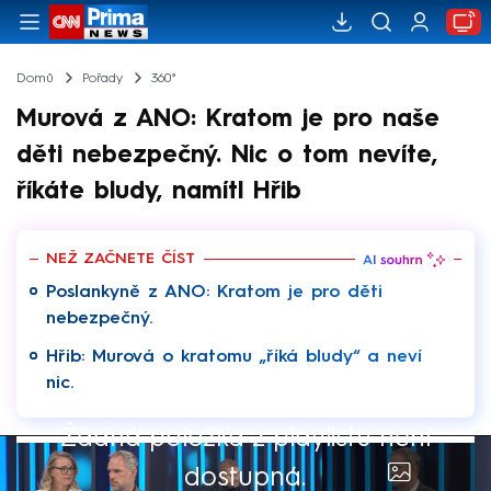
Domů
Pořady
360°
Murová z ANO: Kratom je pro naše
děti nebezpečný. Nic o tom nevíte,
říkáte bludy, namítl Hřib
NEŽ ZAČNETE ČÍST
Poslankyně z ANO: Kratom je pro děti
nebezpečný.
Hřib: Murová o kratomu „říká bludy“ a neví
nic.
Žádná položka z playlistu není
dostupná.