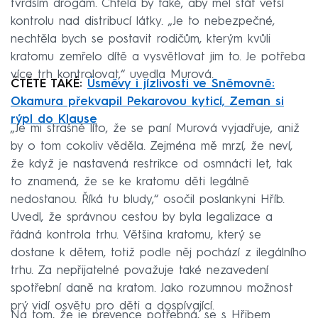
tvrdším drogám. Chtěla by také, aby měl stát větší
kontrolu nad distribucí látky. „Je to nebezpečné,
nechtěla bych se postavit rodičům, kterým kvůli
kratomu zemřelo dítě a vysvětlovat jim to. Je potřeba
více trh kontrolovat,“ uvedla Murová.
ČTĚTE TAKÉ:
Úsměvy i jízlivosti ve Sněmovně:
Okamura překvapil Pekarovou kyticí, Zeman si
rýpl do Klause
„Je mi strašně líto, že se paní Murová vyjadřuje, aniž
by o tom cokoliv věděla. Zejména mě mrzí, že neví,
že když je nastavená restrikce od osmnácti let, tak
to znamená, že se ke kratomu děti legálně
nedostanou. Říká tu bludy,“ osočil poslankyni Hříb.
Uvedl, že správnou cestou by byla legalizace a
řádná kontrola trhu. Většina kratomu, který se
dostane k dětem, totiž podle něj pochází z ilegálního
trhu. Za nepřijatelné považuje také nezavedení
spotřební daně na kratom. Jako rozumnou možnost
prý vidí osvětu pro děti a dospívající.
Na tom, že je prevence potřebná, se s Hřibem