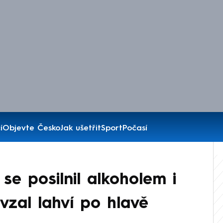
í
Objevte Česko
Jak ušetřit
Sport
Počasí
 se posilnil alkoholem i
 vzal lahví po hlavě