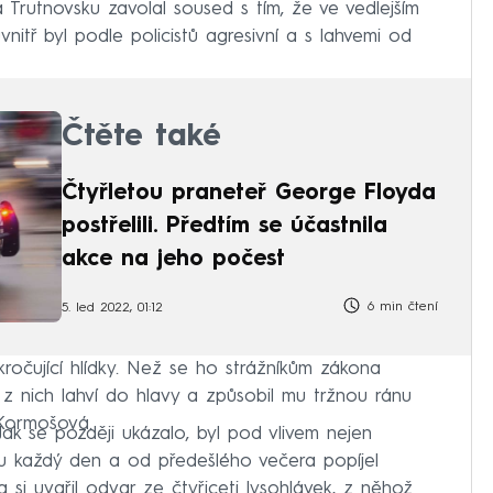
a Trutnovsku zavolal soused s tím, že ve vedlejším
nitř byl podle policistů agresivní a s lahvemi od
Čtěte také
Čtyřletou praneteř George Floyda
postřelili. Předtím se účastnila
akce na jeho počest
6 min čtení
5. led 2022, 01:12
očující hlídky. Než se ho strážníkům zákona
o z nich lahví do hlavy a způsobil mu tržnou ránu
a Kormošová.
Jak se později ukázalo, byl pod vlivem nejen
anu každý den a od předešlého večera popíjel
 si uvařil odvar ze čtyřiceti lysohlávek, z něhož