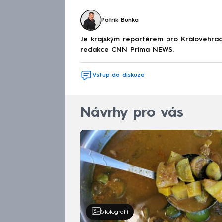
Patrik Buňka
Je krajským reportérem pro Královehrad
redakce CNN Prima NEWS.
Vstup do diskuze
Návrhy pro vás
5
fotografií