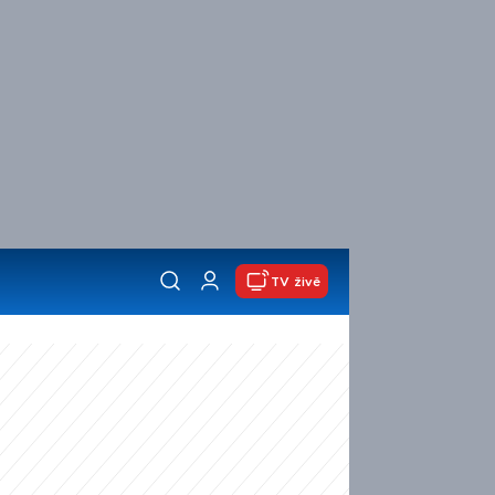
TV živě