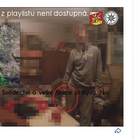
 playlistu není dostupná.
V
Svědectví o velké šelmě přibývá. Na
Setká
je op