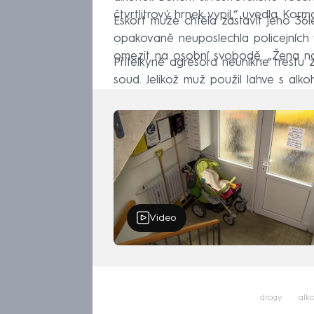
čtvrtlitrový hrnek vypil,“ uvedla Korm
Eskort muže chtěla zastavit jeho 36le
opakovaně neuposlechla policejních 
omezit na osobní svobodě. „Žena nad
Přítelkyně agresora neunikne trestu z
soud. Jelikož muž použil lahve s alko
Video
drogy
alk