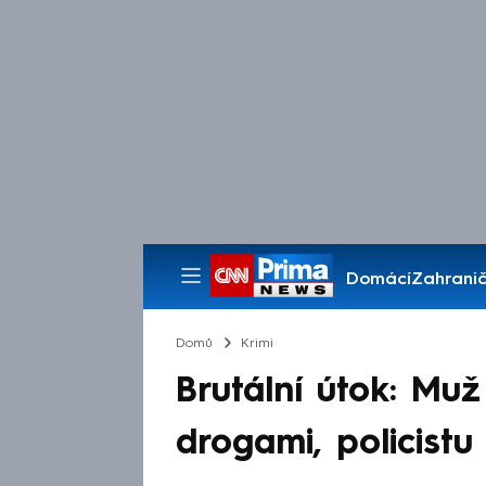
Domácí
Zahranič
Pořady
Domů
Krimi
Brutální útok: Muž
drogami, policistu