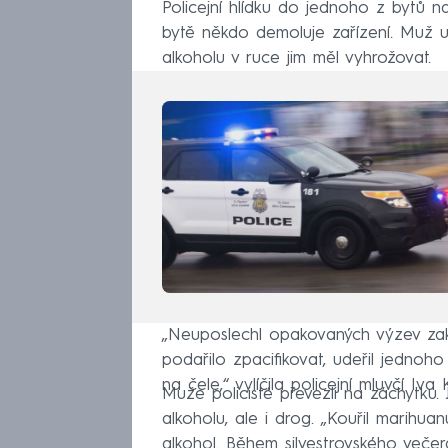
Policejní hlídku do jednoho z bytů n
bytě někdo demoluje zařízení. Muž uv
alkoholu v ruce jim měl vyhrožovat.
„Neuposlechl opakovaných výzev zakr
podařilo zpacifikovat, udeřil jednoh
na čele,“ vylíčila policejní mluvčí Iv
Muže policisté převezli na záchytku. 
alkoholu, ale i drog. „Kouřil marihu
alkohol. Během silvestrovského večera