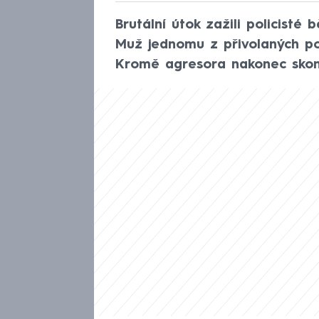
Brutální útok zažili policisté
Muž jednomu z přivolaných pol
Kromě agresora nakonec skonč