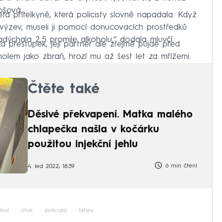
ošová.
tá přítelkyně, která policisty slovně napadala. Když
výzev, museli ji pomocí donucovacích prostředků
ýchala 2,5 promile alkoholu,“ dodala mluvčí.
a přestupek, její partner ale zřejmě půjde před
holem jako zbraň, hrozí mu až šest let za mřížemi.
Čtěte také
Děsivé překvapení. Matka malého
chlapečka našla v kočárku
použitou injekční jehlu
6 min čtení
4. led 2022, 18:39
ohol
útok
policista
lahev