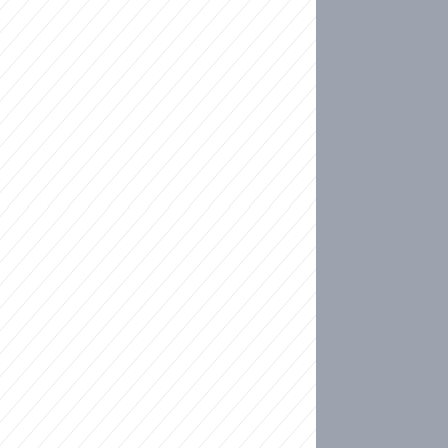
ideo
ní plné slz po 50 letech: Matku donutili dát d
ět spojil test DNA