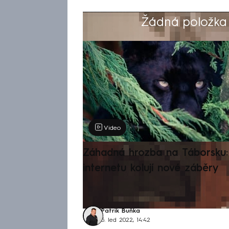
Žádná položka z
Výběr redakce
Video
Záhadná hrozba na Táborsku: 
internetu kolují nové záběry
Patrik Buňka
5. led 2022, 14:42