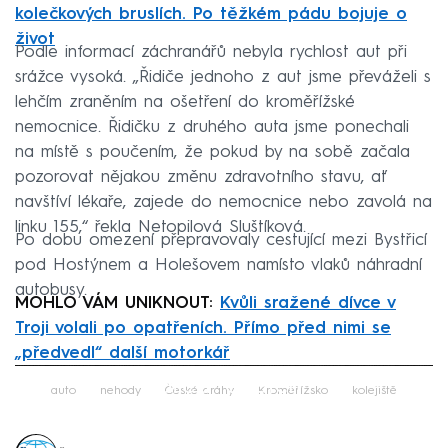
kolečkových bruslích. Po těžkém pádu bojuje o
život
Podle informací záchranářů nebyla rychlost aut při
srážce vysoká. „Řidiče jednoho z aut jsme převáželi s
lehčím zraněním na ošetření do kroměřížské
nemocnice. Řidičku z druhého auta jsme ponechali
na místě s poučením, že pokud by na sobě začala
pozorovat nějakou změnu zdravotního stavu, ať
navštíví lékaře, zajede do nemocnice nebo zavolá na
linku 155,“ řekla Netopilová Sluštíková.
Po dobu omezení přepravovaly cestující mezi Bystřicí
pod Hostýnem a Holešovem namísto vlaků náhradní
autobusy.
MOHLO VÁM UNIKNOUT:
Kvůli sražené dívce v
Troji volali po opatřeních. Přímo před nimi se
„předvedl“ další motorkář
Failed to fetch
auto
nehody
České dráhy
Kroměřížsko
kolejiště