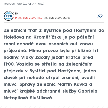
Ilustrační foto
Zdroj: AKTU.cz
ČTK
Akt. 28. čvn 2024, 11:07
• 28. čvn 2024, 09:46
Železniční trať z Bystřice pod Hostýnem do
Holešova na Kroměřížsku je po páteční
ranní nehodě dvou osobních aut znovu
průjezdná. Mimo provoz byla přibližně tři
hodiny. Vlaky začaly jezdit krátce před
11:00. Vozidla se střetla na železničním
přejezdu v Bystřici pod Hostýnem, jeden
člověk při nehodě utrpěl zranění, uvedli
mluvčí Správy železnic Martin Kavka a
mluvčí krajské záchranné služby Gabriela
Netopilová Sluštíková.