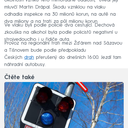
okolnosti vzniku této mimořádné události,“ uvedl její
mluvčí Martin Drápal. Škodu vzniklou na vlaku
odhadla inspekce na 30 milionů korun, na autě na
dva miliony a na trati za půl milionu korun.
Ve vlaku byli podle policie dva cestující. Dechová
zkouška na alkohol byla podle policistů negativní u
strojvedoucího i u řidiče auta.
Provoz na regionální trati mezi Žďárem nad Sázavou
a Tišnovem bude podle předpokladu
Českých
drah
přerušený do dnešních 16:00. Jezdí tam
náhradní autobusy.
Čtěte také