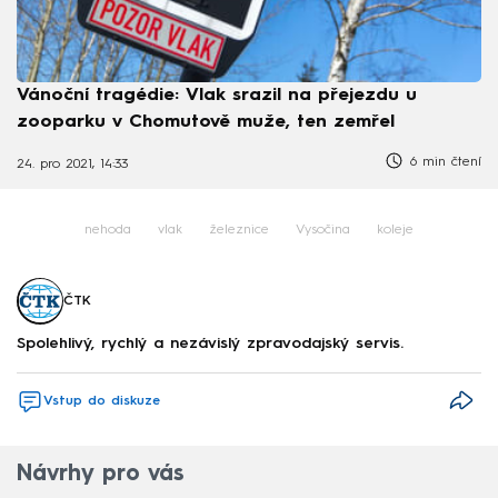
Vánoční tragédie: Vlak srazil na přejezdu u
zooparku v Chomutově muže, ten zemřel
6 min čtení
24. pro 2021, 14:33
nehoda
vlak
železnice
Vysočina
koleje
ČTK
Spolehlivý, rychlý a nezávislý zpravodajský servis.
Vstup do diskuze
Návrhy pro vás