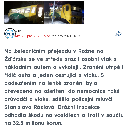
ČTK
Akt. 29. pro 2021, 09:56
• 29. pro 2021, 07:15
Na železničním přejezdu v Rožné na
Žďársku se ve středu srazil osobní vlak s
nákladním autem a vykolejil. Zranění utrpěli
řidič auta a jeden cestující z vlaku. S
podezřením na lehké zranění byla
převezená na ošetření do nemocnice také
průvodčí z vlaku, sdělila policejní mluvčí
Stanislava Rázlová. Drážní inspekce
odhadla škodu na vozidlech a trati v součtu
na 32,5 milionu korun.