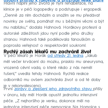
osobitý přístup k rakovině a prozradil velké plány
Hlavní náplní jeho života je nyní rehabilitace, na
klinice je v péči logopedky a podstupuje i ergopedii.
„Denně za ním docházím a snažím se mu předávat
novinky ze světa, pomáhat mu s běžnými věcmi a být
mu nablízku,“ dodala Hahnová. Horákovy profesní a
autorské záležitosti jdou nyní podle jeho družky
stranou. Hahnová také poděkovala fanouškům a
poprosila veřejnost o respektování soukromí.
Rychlý zásah lékařů mu zachránil život
V péči lékařů je Horák
od středy 21. ledna
. „Jakub
měl večer krvácení do mozku, prasklo mu aneurysma,
vrozená cévní vada, o které nikdo z nás neměl
tušení,“ uvedla tehdy Hahnová. Rychlá reakce
odborníků mu ovšem zachránila život a od té doby
je v rekonvalescenci.
První
zprávy o zlepšení jeho zdravotního stavu
přišly
v únoru, kdy měl Horák opustit jednotku intenzivní
péče. „Z nejhoršího je venku, dokonce měl na
jednotce intenzivní péče nemocnice Na Homolce s