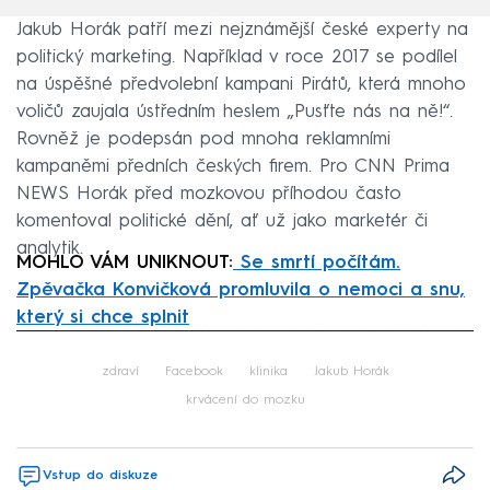
Jakub Horák patří mezi nejznámější české experty na
politický marketing. Například v roce 2017 se podílel
na úspěšné předvolební kampani Pirátů, která mnoho
voličů zaujala ústředním heslem „Pusťte nás na ně!“.
Rovněž je podepsán pod mnoha reklamními
kampaněmi předních českých firem. Pro CNN Prima
NEWS Horák před mozkovou příhodou často
komentoval politické dění, ať už jako marketér či
analytik.
MOHLO VÁM UNIKNOUT:
Se smrtí počítám.
Zpěvačka Konvičková promluvila o nemoci a snu,
který si chce splnit
Failed to fetch
zdraví
Facebook
klinika
Jakub Horák
krvácení do mozku
Vstup do diskuze