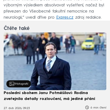
výborným výsledkem absolvovat vyšetření, načež byl
převezen do Všeobecné fakultní nemocnice na
neurologii,“ uvedl dříve pro
Expres.cz
zdroj redakce.
Čtěte také
9
fotografií
Poslední sbohem Janu Potměšilovi: Rodina
zveřejnila detaily rozloučení, má jediné přání
6 min čtení
27. dub 2026, 09:23