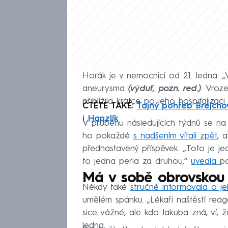
Horák je v nemocnici od 21. ledna. 
aneurysma
(výduť, pozn. red.)
. Vroz
přiblížila krátce po jeho hospitaliz
ČTĚTE TAKÉ:
Tajný pohřeb Brejchov
i Hanzlík
V průběhu následujících týdnů se na
ho pokaždé
s nadšením vítali zpět
, 
přednastavený příspěvek. „Toto je je
to jedna perla za druhou,“
uvedla
po
Má v sobě obrovskou s
Někdy také
stručně informovala o j
umělém spánku. „Lékaři naštěstí reag
sice vážné, ale kdo Jakuba zná, ví, 
ledna.