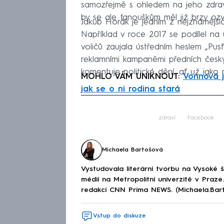
samozřejmě s ohledem na jeho zdravot
by se ale fanouškům měl již brzy ozv
Jakub Horák je jedním z nejznámějšíc
Například v roce 2017 se podílel na
voličů zaujala ústředním heslem „P
reklamními kampaněmi předních čes
komentuje politické dění, ať už jako m
MOHLO VÁM UNIKNOUT:
Vonnová j
jak se o ni rodina stará
Fa
zdraví
Facebook
Michaela Bartošová
Vystudovala literární tvorbu na Vysoké 
médií na Metropolitní univerzitě v Praz
redakci CNN Prima NEWS. (Michaela.Bar
Vstup do diskuze