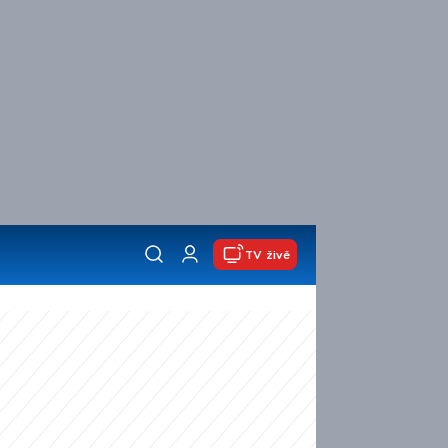
TV živě