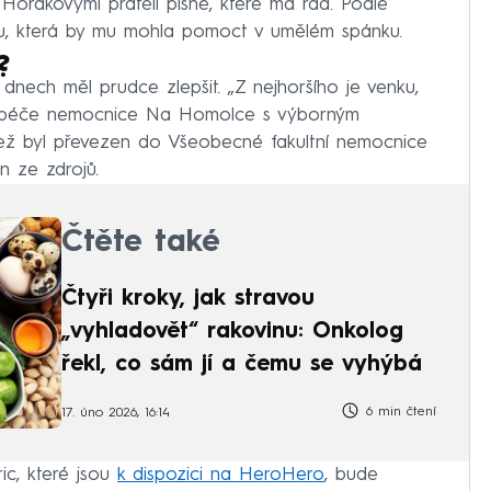
Horákovými přáteli písně, které má rád. Podle
u, která by mu mohla pomoct v umělém spánku.
?
dnech měl prudce zlepšit. „Z nejhoršího je venku,
í péče nemocnice Na Homolce s výborným
čež byl převezen do Všeobecné fakultní nemocnice
n ze zdrojů.
Čtěte také
Čtyři kroky, jak stravou
„vyhladovět“ rakovinu: Onkolog
řekl, co sám jí a čemu se vyhýbá
6 min čtení
17. úno 2026, 16:14
ic, které jsou
k dispozici na HeroHero
, bude