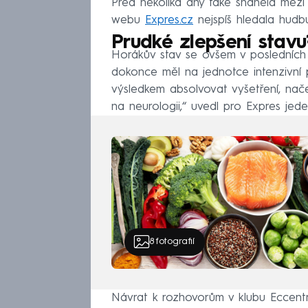
Před několika dny také sháněla mezi 
webu
Expres.cz
nejspíš hledala hudb
Prudké zlepšení stavu
Horákův stav se ovšem v posledních 
dokonce měl na jednotce intenzivn
výsledkem absolvovat vyšetření, na
na neurologii,“ uvedl pro Expres jede
8
fotografií
Návrat k rozhovorům v klubu Eccentr