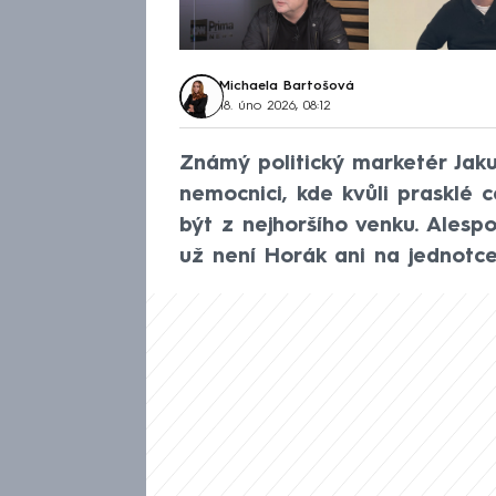
Michaela Bartošová
18. úno 2026, 08:12
Známý politický marketér Jaku
nemocnici, kde kvůli prasklé c
být z nejhoršího venku. Alespo
už není Horák ani na jednotce