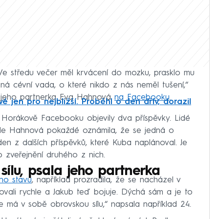
„Ve středu večer měl krvácení do mozku, prasklo mu
ená cévní vada, o které nikdo z nás neměl tušení,“
aci jeho partnerka Eva Hahnová
na Facebooku
.
é jen pro nejbližší. Proběhl o den dřív, dorazil
 Horákově Facebooku objevily dva příspěvky. Lidé
ale Hahnová pokaždé oznámila, že se jedná o
den z dalších příspěvků, které Kuba naplánoval. Je
 zveřejnění druhého z nich.
ílu, psala jeho partnerka
eho stavu
, například prozradila, že se nacházel v
ovali rychle a Jakub teď bojuje. Dýchá sám a je to
že má v sobě obrovskou sílu,“ napsala například 24.