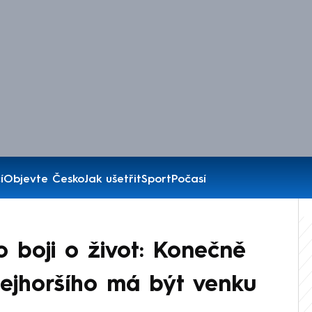
í
Objevte Česko
Jak ušetřit
Sport
Počasí
 boji o život: Konečně
ejhoršího má být venku