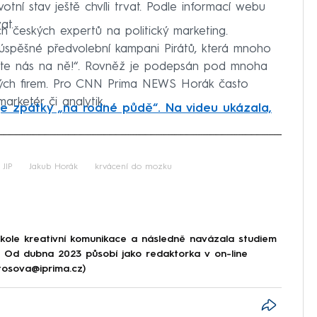
ní stav ještě chvíli trvat. Podle informací webu
at.
h českých expertů na politický marketing.
 úspěšné předvolební kampani Pirátů, která mnoho
usťte nás na ně!“. Rovněž je podepsán pod mnoha
kých firem. Pro CNN Prima NEWS Horák často
arketér či analytik.
e zpátky „na rodné půdě“. Na videu ukázala,
iled to fetch
JIP
Jakub Horák
krvácení do mozku
škole kreativní komunikace a následně navázala studiem
e. Od dubna 2023 působí jako redaktorka v on-line
tosova@iprima.cz)