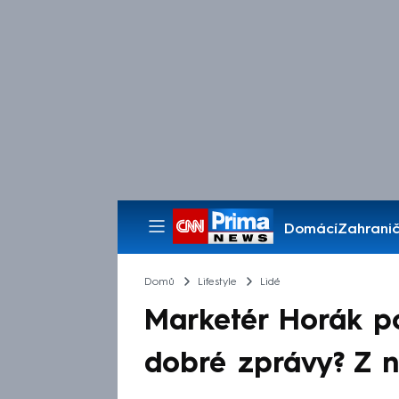
Domácí
Zahranič
Pořady
Domů
Lifestyle
Lidé
Marketér Horák po
dobré zprávy? Z n