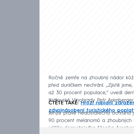
Ročně zemře na zhoubný nádor kůže
před sluníčkem nechrání. „Zjistili jsm
až 30 procent populace,“ uvedl derm
Královské Vinohrady Petr Arenberger.
ČTĚTE TAKÉ:
Hrozí rapidní zdraž
zdvojnásobení turistického popla
Jenže právě nedostatečná ochrana j
90 procent melanomů a zhoubných ná
sdělila dermatoložka Monika Arenber