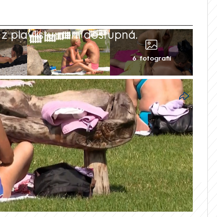
 playlistu není dostupná.
6 fotografií
ící je nárůst počtu pacientů se zhoubným
alí u více než tří tisíc lidí. Do roku
ůst až o 40 procent. Řada Čechů navíc
 před slunečním zářením chránit.