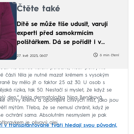
Čtěte také
Dítě se může tiše udusit, varují
experti před samokrmícím
polštářkem. Dá se pořídit i v
Česku
6 min čtení
27. kvě 2025, 06:07
odit na slunce kolem poledne, nosit pokrývku
kryté části těla je nutné mazat krémem s vysokým
raně by mělo jít o faktor 25 až 30. U osob s
ějaká rizika, tak 50. Nestačí si myslet, že když se
elý den,“ řekla dermatoložka Nina Benáková.
ké vrstvy krému a opomíjení citlivých míst, jako jsou
věří mýtům. Třeba, že se nemusí chránit, když je
e ochrání sama. Absolutním nesmyslem je pak
řípravkem je olivový olej.
ti v transplantované tváři hledají svou původní,