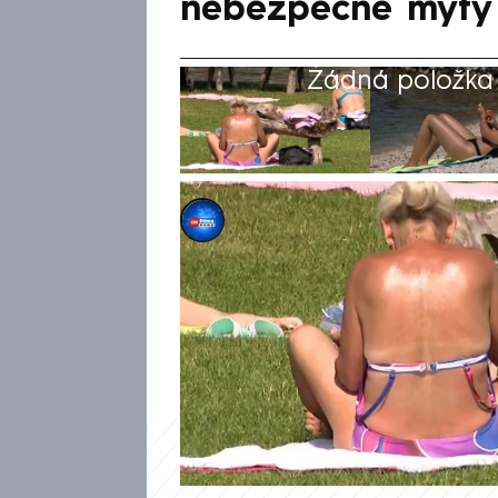
nebezpečné mýty
Žádná položka z
CNN Prima NEWS
30. kvě 2025, 09:05
Nádorů kůže přibývá. Alarmuj
melanomem. Lékaři ho ročně odh
2050 by jeho výskyt mohl nar
neví, jak se – hlavně v létě –