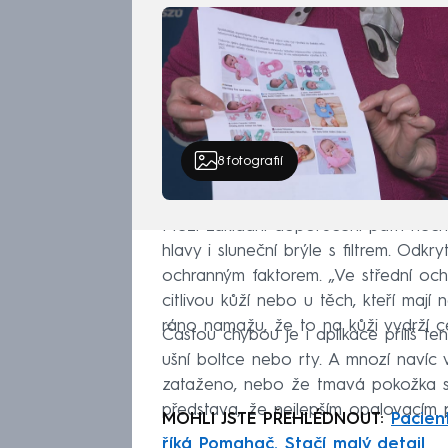
8
fotografií
Mezi základní doporučení patří nech
hlavy i sluneční brýle s filtrem. Od
ochranným faktorem. „Ve střední och
citlivou kůží nebo u těch, kteří mají n
ráno namažu, že to na kůži vydrží c
Častou chybou je i aplikace příliš ten
ušní boltce nebo rty. A mnozí navíc 
zataženo, nebo že tmavá pokožka s
představa, že nejlepším opalovacím p
MOHLI JSTE PŘEHLÉDNOUT:
Pacien
říká Pomahač. Stačí malý detail