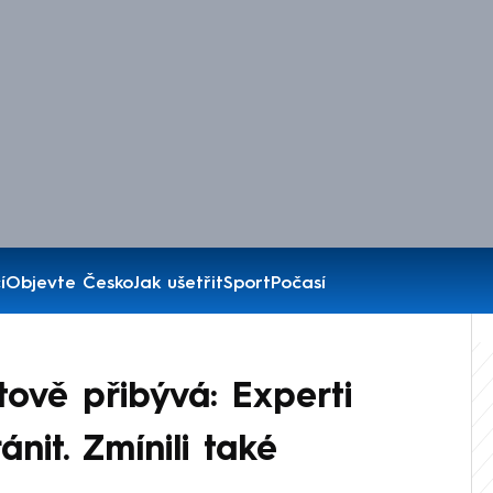
í
Objevte Česko
Jak ušetřit
Sport
Počasí
ově přibývá: Experti
ánit. Zmínili také