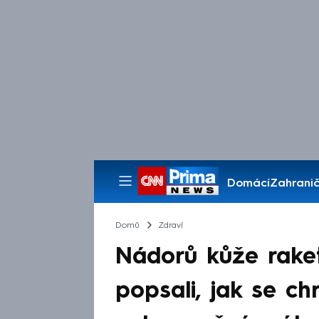
Domácí
Zahranič
Pořady
Domů
Zdraví
Nádorů kůže raket
popsali, jak se chr