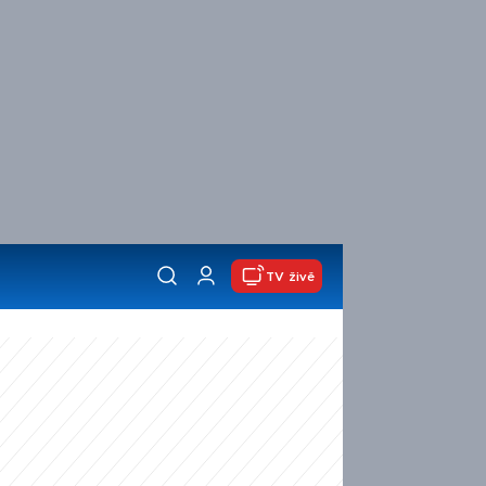
TV živě