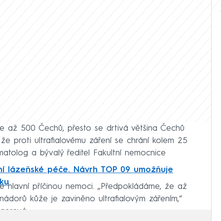
 až 500 Čechů, přesto se drtivá většina Čechů
e, že proti ultrafialovému záření se chrání kolem 25
atolog a bývalý ředitel Fakultní nemocnice
ení lázeňské péče. Návrh TOP 09 umožňuje
tku
e hlavní příčinou nemoci. „Předpokládáme, že až
dorů kůže je zaviněno ultrafialovým zářením,“
gerová.