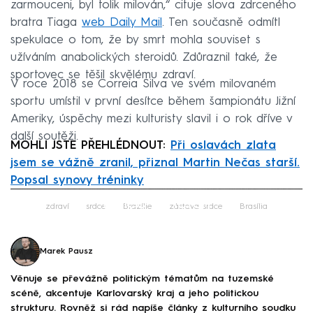
zarmouceni, byl tolik milován,“ cituje slova zdrceného
bratra Tiaga
web Daily Mail
. Ten současně odmítl
spekulace o tom, že by smrt mohla souviset s
užíváním anabolických steroidů. Zdůraznil také, že
sportovec se těšil skvělému zdraví.
V roce 2018 se Correia Silva ve svém milovaném
sportu umístil v první desítce během šampionátu Jižní
Ameriky, úspěchy mezi kulturisty slavil i o rok dříve v
další soutěži.
MOHLI JSTE PŘEHLÉDNOUT:
Při oslavách zlata
jsem se vážně zranil, přiznal Martin Nečas starší.
Popsal synovy tréninky
Failed to fetch
zdraví
srdce
Brazílie
zástava srdce
Brasília
Marek Pausz
Věnuje se převážně politickým tématům na tuzemské
scéně, akcentuje Karlovarský kraj a jeho politickou
strukturu. Rovněž si rád napíše články z kulturního soudku