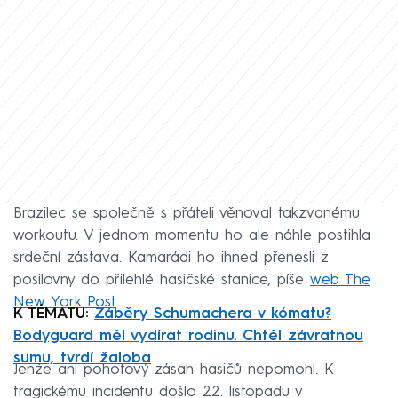
Brazilec se společně s přáteli věnoval takzvanému
workoutu. V jednom momentu ho ale náhle postihla
srdeční zástava. Kamarádi ho ihned přenesli z
posilovny do přilehlé hasičské stanice, píše
web The
New York Post
.
K TÉMATU:
Záběry Schumachera v kómatu?
Bodyguard měl vydírat rodinu. Chtěl závratnou
sumu, tvrdí žaloba
Jenže ani pohotový zásah hasičů nepomohl. K
tragickému incidentu došlo 22. listopadu v