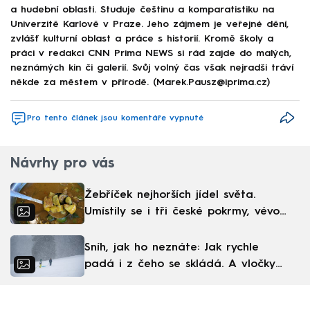
a hudební oblasti. Studuje češtinu a komparatistiku na
Univerzitě Karlově v Praze. Jeho zájmem je veřejné dění,
zvlášť kulturní oblast a práce s historií. Kromě školy a
práci v redakci CNN Prima NEWS si rád zajde do malých,
neznámých kin či galerií. Svůj volný čas však nejradši tráví
někde za městem v přírodě. (Marek.Pausz@iprima.cz)
Pro tento článek jsou komentáře vypnuté
Návrhy pro vás
Žebříček nejhorších jídel světa.
Umístily se i tři české pokrmy, vévodí
skandinávská kuchyně
Sníh, jak ho neznáte: Jak rychle
padá i z čeho se skládá. A vločky
nejsou bílé