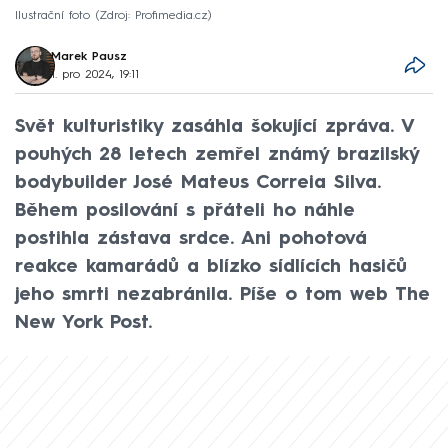
Ilustrační foto
Zdroj: Profimedia.cz
Marek Pausz
1. pro 2024, 19:11
Svět kulturistiky zasáhla šokující zpráva. V
pouhých 28 letech zemřel známý brazilský
bodybuilder José Mateus Correia Silva.
Během posilování s přáteli ho náhle
postihla zástava srdce. Ani pohotová
reakce kamarádů a blízko sídlících hasičů
jeho smrti nezabránila. Píše o tom web The
New York Post.