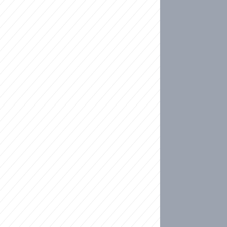
ideo
kat migranty do Česka? Sami by odešli, tvrdí exp
ické sebevraždě