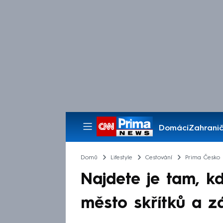
Domácí
Zahranič
Pořady
Domů
Lifestyle
Cestování
Prima Česko
Najdete je tam, k
město skřítků a 