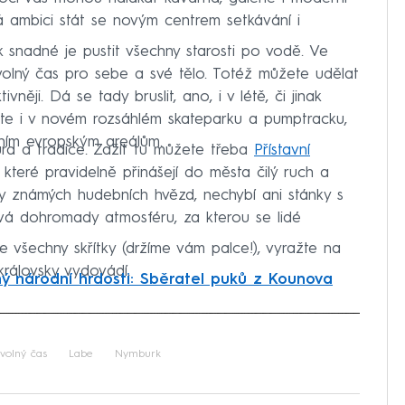
má ambici stát se novým centrem setkávání i
jak snadné je pustit všechny starosti po vodě. Ve
volný čas pro sebe a své tělo. Totéž můžete udělat
něji. Dá se tady bruslit, ano, i v létě, či jinak
jete i v novém rozsáhlém skateparku a pumptracku,
ním evropským areálům.
ura a tradice. Zažít tu můžete třeba
Přístavní
teré pravidelně přinášejí do města čilý ruch a
y známých hudebních hvězd, nechybí ani stánky s
vá dohromady atmosféru, za kterou se lidé
 všechny skřítky (držíme vám palce!), vyražte na
královsky vydovádí.
ný národní hrdosti: Sběratel puků z Kounova
iled to fetch
volný čas
Labe
Nymburk