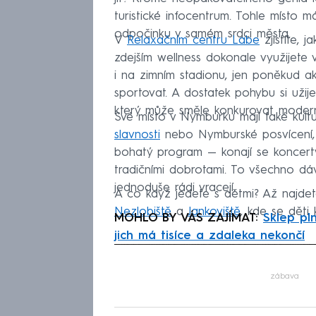
turistické infocentrum. Tohle místo 
odpočinku v samém srdci města.
V
Relaxačním centru Labe
zjistíte, 
zdejším wellness dokonale využijete 
i na zimním stadionu, jen poněkud aktiv
sportovat. A dostatek pohybu si uži
který může směle konkurovat moder
Své místo v Nymburku mají také kult
slavnosti
nebo Nymburské posvícení, k
bohatý program — konají se koncert
tradičními dobrotami. To všechno dá
jednoduše rádi vracejí.
A co když jedete s dětmi? Až najdete
Nezlobiště
a
Jankoviště
, kde se děti 
MOHLO BY VÁS ZAJÍMAT:
Sklep pl
jich má tisíce a zdaleka nekončí
Fa
zábava