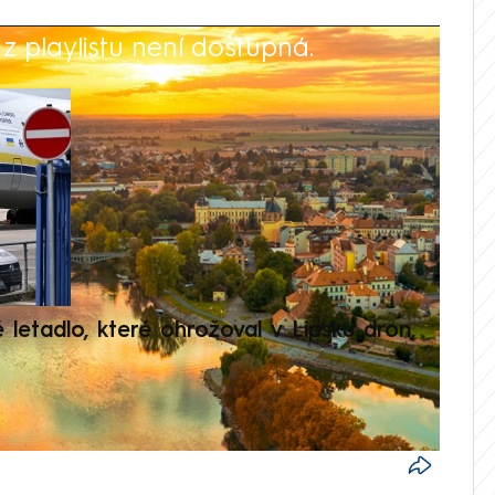
 playlistu není dostupná.
V
é letadlo, které ohrožoval v Lipsku dron,
Přilá
polit