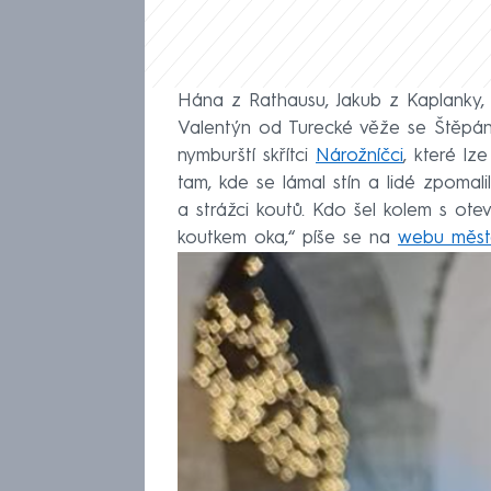
Hána z Rathausu, Jakub z Kaplanky,
Valentýn od Turecké věže se Štěpáne
nymburští skřítci
Nárožníčci
, které lz
tam, kde se lámal stín a lidé zpomalili
a strážci koutů. Kdo šel kolem s ot
koutkem oka,“ píše se na
webu měst