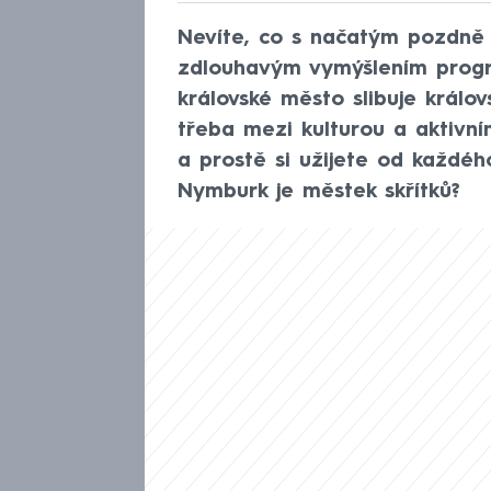
Nevíte, co s načatým pozdně
zdlouhavým vymýšlením progr
královské město slibuje králo
třeba mezi kulturou a aktivn
a prostě si užijete od každéh
Nymburk je městek skřítků?