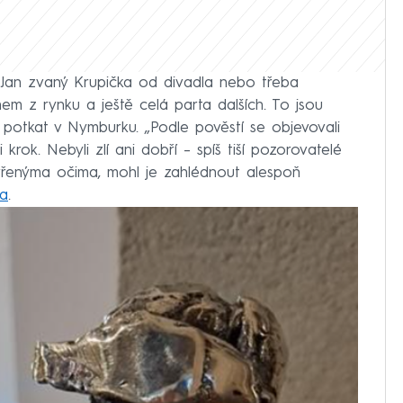
 Jan zvaný Krupička od divadla nebo třeba
m z rynku a ještě celá parta dalších. To jsou
e potkat v Nymburku. „Podle pověstí se objevovali
 krok. Nebyli zlí ani dobří – spíš tiší pozorovatelé
evřenýma očima, mohl je zahlédnout alespoň
a
.