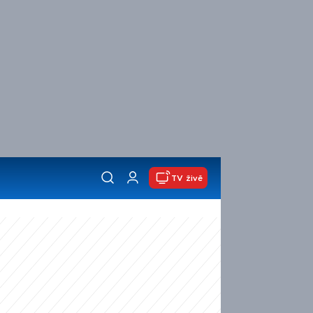
TV živě