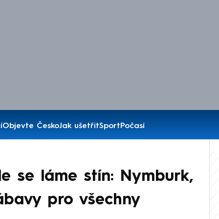
í
Objevte Česko
Jak ušetřit
Sport
Počasí
de se láme stín: Nymburk,
zábavy pro všechny