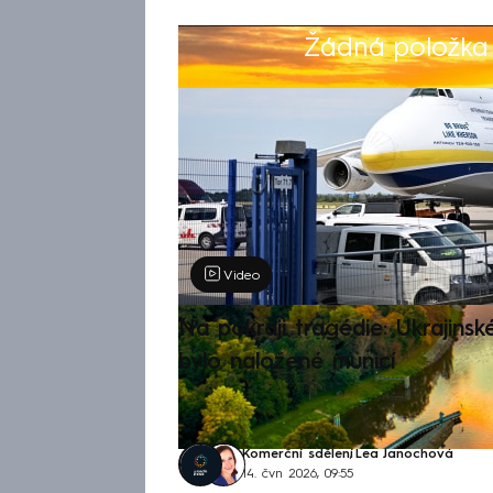
Žádná položka z
Výběr redakce
Video
Na pokraji tragédie: Ukrajinsk
bylo naložené municí
Komerční sdělení
,
Lea Janochová
14. čvn 2026, 09:55