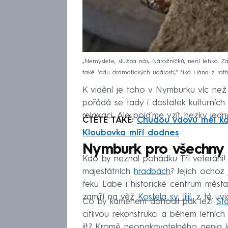
„Nemyslete, služba nás, Nárožníčků, není lehká. Z
také řadu dramatických událostí,“ říká Hána z rat
K vidění je toho v Nymburku víc než
pořádá se tady i dostatek kulturních
relaxaci. Ale pojďme vzít hezky jed
ČTĚTE TAKÉ:
Chudou vdovu měl kdy
Kloubovka míří dodnes
Nymburk pro všechny
Kdo by neznal pohádku Tři veteráni! 
majestátních
hradbách
? Jejich ochoz
řeku Labe i historické centrum měst
zamíří na věž
Kostela sv. Jiljí
, z té uv
Co by kamenem dohodil pak leží
St
citlivou rekonstrukci a během letníc
jít? Kromě neopakovatelného genia l