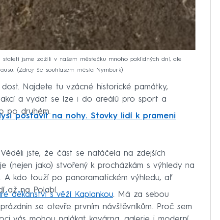
a staletí jsme zažili v našem městečku mnoho poklidných dní, ale
hausu.
Zdroj: Se souhlasem města Nymburk
 dost. Najdete tu vzácné historické památky,
 akcí a vydat se lze i do areálů pro sport a
no po druhém.
si postavit na nohy. Stovky lidí k prameni
Věděli jste, že část se natáčela na zdejších
 je (nejen jako) stvořený k procházkám s výhledy na
a. A kdo touží po panoramatickém výhledu, ať
idí až na Polabí.
aré děkanství s věží Kaplankou
. Má za sebou
h prázdnin se otevře prvním návštěvníkům. Proč sem
oci vás mohou nalákat kavárna, galerie i moderní