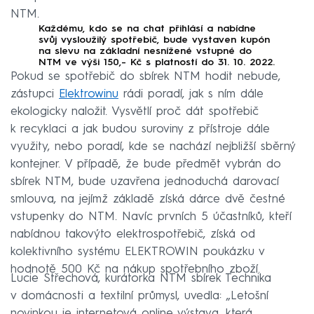
NTM.
Každému, kdo se na chat přihlásí a nabídne
svůj vysloužilý spotřebič, bude vystaven kupón
na slevu na základní nesnížené vstupné do
NTM ve výši 150,- Kč s platností do 31. 10. 2022.
Pokud se spotřebič do sbírek NTM hodit nebude,
zástupci
Elektrowinu
rádi poradí, jak s ním dále
ekologicky naložit. Vysvětlí proč dát spotřebič
k recyklaci a jak budou suroviny z přístroje dále
využity, nebo poradí, kde se nachází nejbližší sběrný
kontejner. V případě, že bude předmět vybrán do
sbírek NTM, bude uzavřena jednoduchá darovací
smlouva, na jejímž základě získá dárce dvě čestné
vstupenky do NTM. Navíc prvních 5 účastníků, kteří
nabídnou takovýto elektrospotřebič, získá od
kolektivního systému ELEKTROWIN poukázku v
hodnotě 500 Kč na nákup spotřebního zboží.
Lucie Střechová, kurátorka NTM sbírek Technika
v domácnosti a textilní průmysl, uvedla: „Letošní
novinkou je internetová online výstava, která