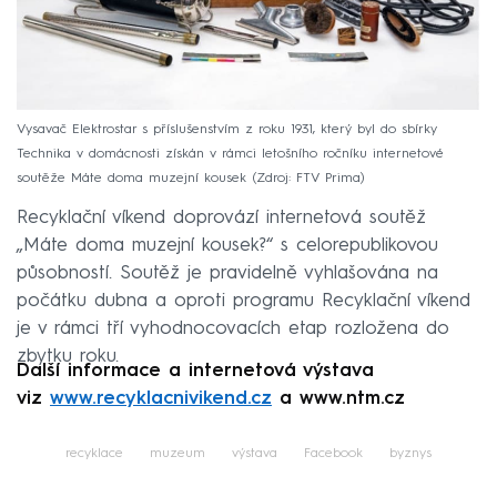
Vysavač Elektrostar s příslušenstvím z roku 1931, který byl do sbírky
Technika v domácnosti získán v rámci letošního ročníku internetové
soutěže Máte doma muzejní kousek
Zdroj: FTV Prima
Recyklační víkend doprovází internetová soutěž
„Máte doma muzejní kousek?“ s celorepublikovou
působností. Soutěž je pravidelně vyhlašována na
počátku dubna a oproti programu Recyklační víkend
je v rámci tří vyhodnocovacích etap rozložena do
zbytku roku.
Další informace a internetová výstava
viz
www.recyklacnivikend.cz
a www.ntm.cz
recyklace
muzeum
výstava
Facebook
byznys