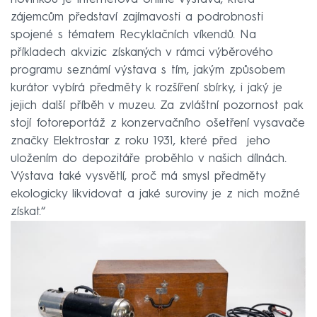
zájemcům představí zajímavosti a podrobnosti
spojené s tématem Recyklačních víkendů. Na
příkladech akvizic získaných v rámci výběrového
programu seznámí výstava s tím, jakým způsobem
kurátor vybírá předměty k rozšíření sbírky, i jaký je
jejich další příběh v muzeu. Za zvláštní pozornost pak
stojí fotoreportáž z konzervačního ošetření vysavače
značky Elektrostar z roku 1931, které před jeho
uložením do depozitáře proběhlo v našich dílnách.
Výstava také vysvětlí, proč má smysl předměty
ekologicky likvidovat a jaké suroviny je z nich možné
získat.“