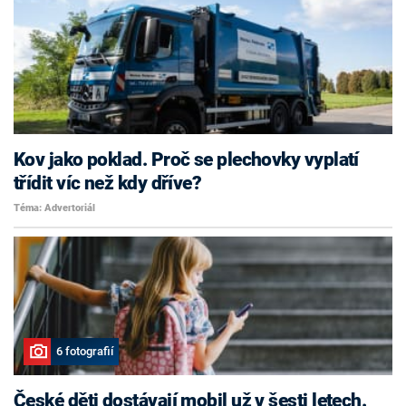
Kov jako poklad. Proč se plechovky vyplatí
třídit víc než kdy dříve?
Téma: Advertoriál
6 fotografií
České děti dostávají mobil už v šesti letech.