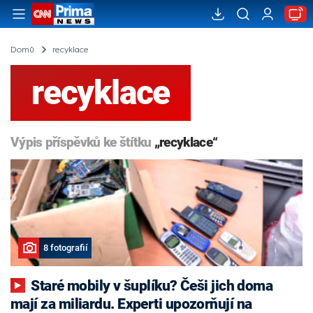
Domů
recyklace
recyklace
Výpis příspěvků ke štítku
„recyklace“
8 fotografií
Staré mobily v šuplíku? Češi jich doma
mají za miliardu. Experti upozorňují na