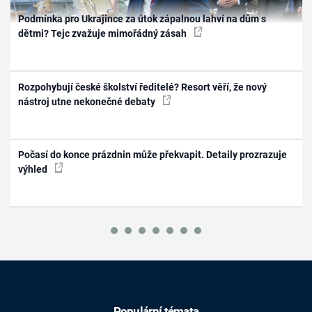
Podmínka pro Ukrajince za útok zápalnou lahví na dům s
dětmi? Tejc zvažuje mimořádný zásah
Rozpohybují české školství ředitelé? Resort věří, že nový
nástroj utne nekonečné debaty
Počasí do konce prázdnin může překvapit. Detaily prozrazuje
výhled
Populární témata