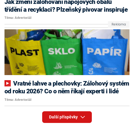
Jak změní zálohování nápojových obalů
třídění a recyklaci? Plzeňský pivovar inspiruje
Téma: Advertoriál
Vratné lahve a plechovky: Zálohový systém
od roku 2026? Co o něm říkají experti i lidé
Téma: Advertoriál
Další příspěvky