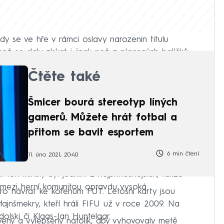
dy se ve hře v rámci oslavy narozenin titulu
enž se daly získat i jinak než z placených balíčků.
Čtěte také
Šmicer bourá stereotyp líných
gamerů. Můžete hrát fotbal a
přitom se bavit esportem
6 min čtení
11. úno 2021, 20:40
ten minulý byl jedním z nejpřínosnějších, takže
 mezi herní komunitou opravdu vysoká.
 pro návrat ke kořenům FUT. Letošní karty jsou
fajnšmekry, kteří hráli FIFU už v roce 2009. Na
olski či Klaas-Jan Huntelaar.
veny a vylepšeny natolik, aby vyhovovaly metě