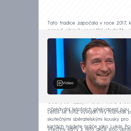
Tato tradice započala v roce 2017, k
poprvé objevily speciální předměty, j
Video
Oslavy se každým rokem mění, ovšem 
očekávání letošních překvapení jsou
Letos se totiž vývojáři hry rozhodli
skutečnými sběratelskými kousky pro 
kartách najdete hráče jako Lukas Pod
Všechny karty z této akce jsou upra