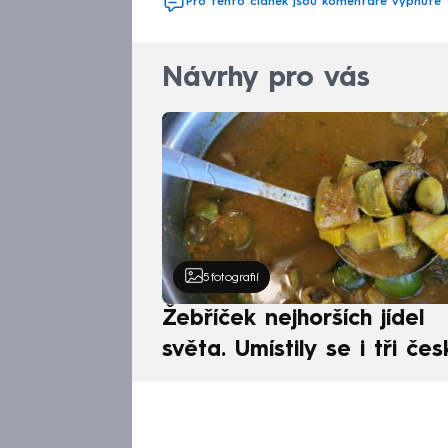
Pro tento článek jsou komentáře vypnuté
Návrhy pro vás
5
fotografií
Žebříček nejhorších jídel
světa. Umístily se i tři čes
pokrmy, vévodí skandináv
kuchyně