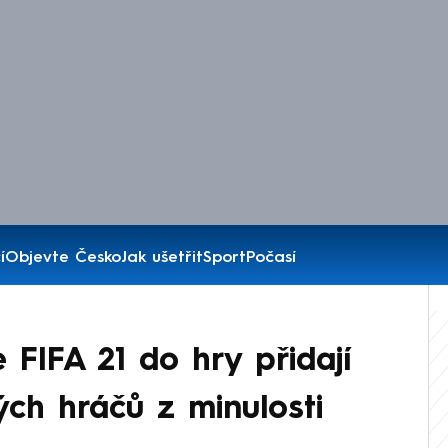
í
Objevte Česko
Jak ušetřit
Sport
Počasí
 FIFA 21 do hry přidají
ch hráčů z minulosti