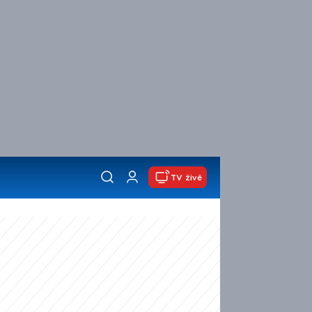
TV živě