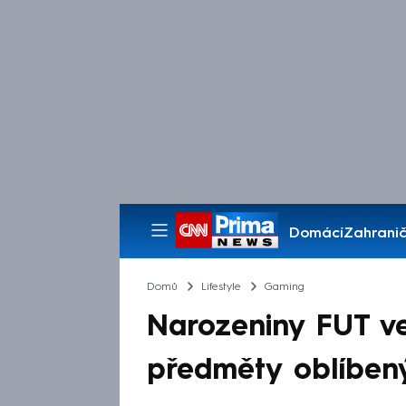
Domácí
Zahranič
Pořady
Domů
Lifestyle
Gaming
Narozeniny FUT ve
předměty oblíbený