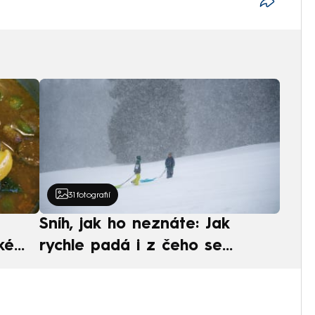
31
fotografií
Sníh, jak ho neznáte: Jak
ké
rychle padá i z čeho se
ská
skládá. A vločky nejsou bílé