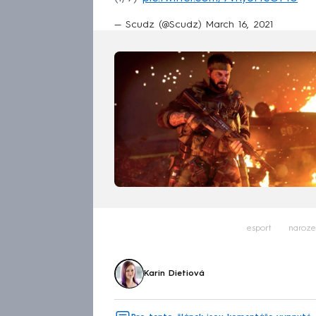
— Scudz (@Scudz)
March 16, 2021
esport
naroze
Karin Dietiová