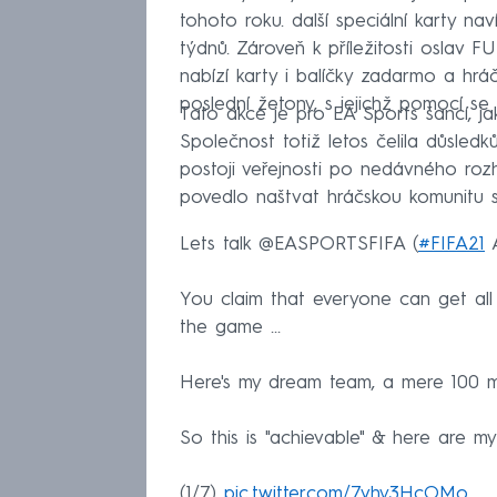
tohoto roku. další speciální karty n
týdnů. Zároveň k příležitosti oslav 
nabízí karty i balíčky zadarmo a hrá
poslední žetony, s jejichž pomocí se 
Tato akce je pro EA Sports šancí, jak
Společnost totiž letos čelila důsled
postoji veřejnosti po nedávného r
povedlo naštvat hráčskou komunitu 
Lets talk @EASPORTSFIFA (
#FIFA21
A
You claim that everyone can get all
the game ...
Here's my dream team, a mere 100 mi
So this is "achievable" & here are m
(1/7)
pic.twitter.com/7vhy3HcOMo