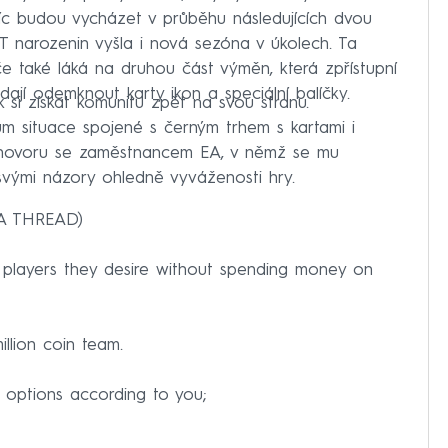
avíc budou vycházet v průběhu následujících dvou
FUT narozenin vyšla i nová sezóna v úkolech. Ta
če také láká na druhou část výměn, která zpřístupní
dají odemknout karty ikon a speciální balíčky.
 si získat komunitu zpět na svou stranu.
kům situace spojené s černým trhem s kartami i
ozhovoru se zaměstnancem EA, v němž se mu
svými názory ohledně vyváženosti hry.
 THREAD)
 players they desire without spending money on
llion coin team.
y options according to you;