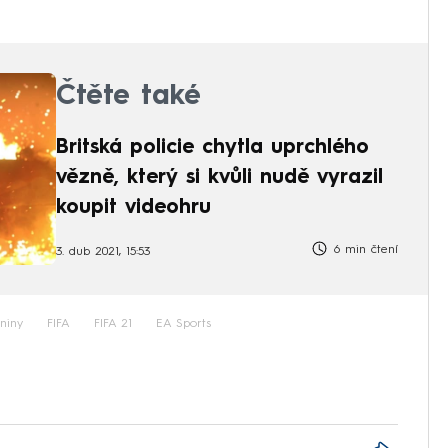
Čtěte také
Britská policie chytla uprchlého
vězně, který si kvůli nudě vyrazil
koupit videohru
6 min čtení
3. dub 2021, 15:53
niny
FIFA
FIFA 21
EA Sports