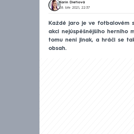
Karin Dietiová
28. bře 2021, 22:37
Každé jaro je ve fotbalovém 
akci nejúspěšnějšího herního 
tomu není jinak, a hráči se ta
obsah.