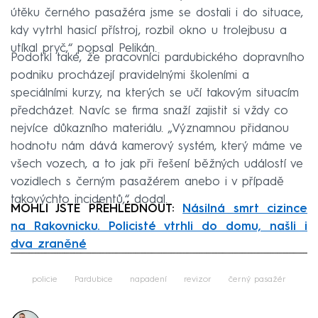
útěku černého pasažéra jsme se dostali i do situace,
kdy vytrhl hasicí přístroj, rozbil okno u trolejbusu a
utíkal pryč,“ popsal Pelikán.
Podotkl také, že pracovníci pardubického dopravního
podniku procházejí pravidelnými školeními a
speciálními kurzy, na kterých se učí takovým situacím
předcházet. Navíc se firma snaží zajistit si vždy co
nejvíce důkazního materiálu. „Významnou přidanou
hodnotu nám dává kamerový systém, který máme ve
všech vozech, a to jak při řešení běžných událostí ve
vozidlech s černým pasažérem anebo i v případě
takovýchto incidentů,“ dodal.
MOHLI JSTE PŘEHLÉDNOUT:
Násilná smrt cizince
na Rakovnicku. Policisté vtrhli do domu, našli i
dva zraněné
Failed to fetch
policie
Pardubice
napadení
revizor
černý pasažér