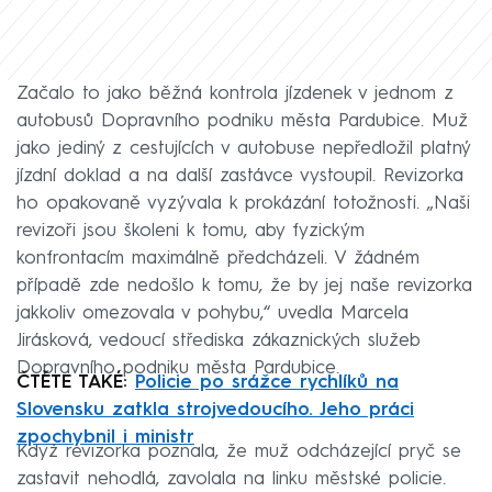
Začalo to jako běžná kontrola jízdenek v jednom z
autobusů Dopravního podniku města Pardubice. Muž
jako jediný z cestujících v autobuse nepředložil platný
jízdní doklad a na další zastávce vystoupil. Revizorka
ho opakovaně vyzývala k prokázání totožnosti. „Naši
revizoři jsou školeni k tomu, aby fyzickým
konfrontacím maximálně předcházeli. V žádném
případě zde nedošlo k tomu, že by jej naše revizorka
jakkoliv omezovala v pohybu,“ uvedla Marcela
Jirásková, vedoucí střediska zákaznických služeb
Dopravního podniku města Pardubice.
ČTĚTE TAKÉ:
Policie po srážce rychlíků na
Slovensku zatkla strojvedoucího. Jeho práci
zpochybnil i ministr
Když revizorka poznala, že muž odcházející pryč se
zastavit nehodlá, zavolala na linku městské policie.