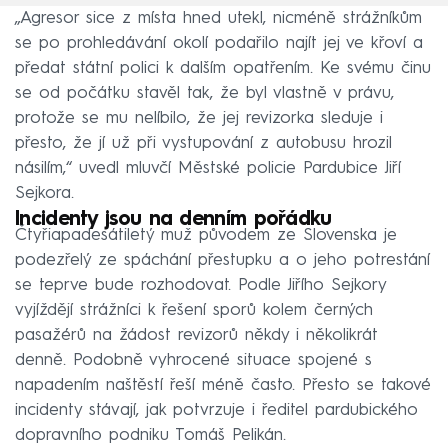
„Agresor sice z místa hned utekl, nicméně strážníkům
se po prohledávání okolí podařilo najít jej ve křoví a
předat státní polici k dalším opatřením. Ke svému činu
se od počátku stavěl tak, že byl vlastně v právu,
protože se mu nelíbilo, že jej revizorka sleduje i
přesto, že jí už při vystupování z autobusu hrozil
násilím,“ uvedl mluvčí Městské policie Pardubice Jiří
Sejkora.
Incidenty jsou na denním pořádku
Čtyřiapadesátiletý muž původem ze Slovenska je
podezřelý ze spáchání přestupku a o jeho potrestání
se teprve bude rozhodovat. Podle Jiřího Sejkory
vyjíždějí strážníci k řešení sporů kolem černých
pasažérů na žádost revizorů někdy i několikrát
denně. Podobně vyhrocené situace spojené s
napadením naštěstí řeší méně často. Přesto se takové
incidenty stávají, jak potvrzuje i ředitel pardubického
dopravního podniku Tomáš Pelikán.