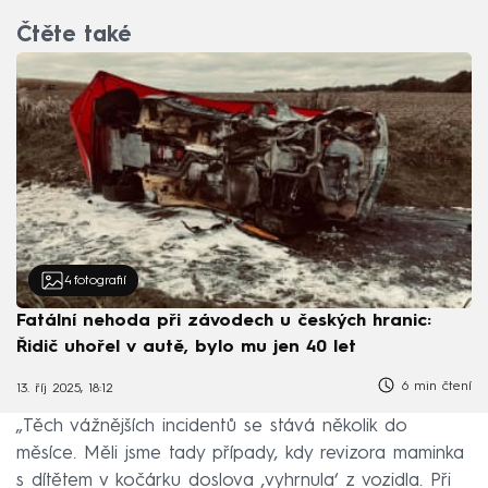
Čtěte také
4
fotografií
Fatální nehoda při závodech u českých hranic:
Řidič uhořel v autě, bylo mu jen 40 let
6 min čtení
13. říj 2025, 18:12
„Těch vážnějších incidentů se stává několik do
měsíce. Měli jsme tady případy, kdy revizora maminka
s dítětem v kočárku doslova ‚vyhrnula‘ z vozidla. Při