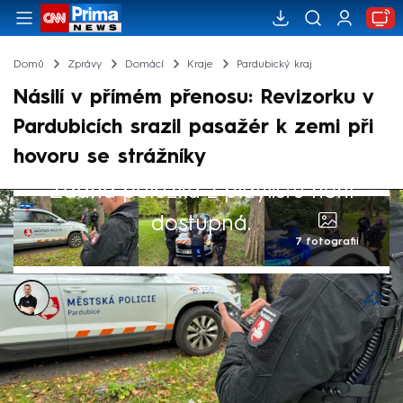
Domů
Zprávy
Domácí
Kraje
Pardubický kraj
Násilí v přímém přenosu: Revizorku v
Pardubicích srazil pasažér k zemi při
hovoru se strážníky
Žádná položka z playlistu není
dostupná.
7 fotografií
Bohuslav Štěpánek
14. říj 2025, 14:42
Otřesnou zkušenost má za sebou revizorka
pardubického dopravního podniku. Přímo