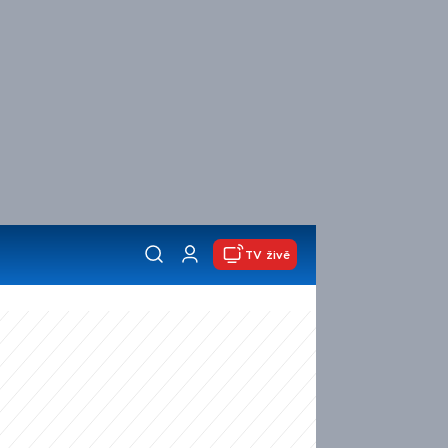
TV živě