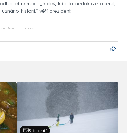
a odhalení nemoci. „Jediný, kdo to nedokáže ocenit,
znáno historií,“ věří prezident.
Joe Biden
projev
31
fotografií