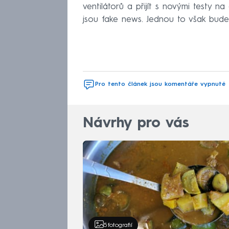
ventilátorů a přijít s novými testy n
jsou fake news. Jednou to však bude u
Pro tento článek jsou komentáře vypnuté
Návrhy pro vás
5
fotografií