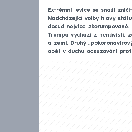
Extrémní levice se snaží znič
Nadcházející volby hlavy stát
dosud nejvíce zkorumpované.
Trumpa vychází z nenávisti, z
a zemi. Druhý „pokoronavirov
opět v duchu odsuzování prot