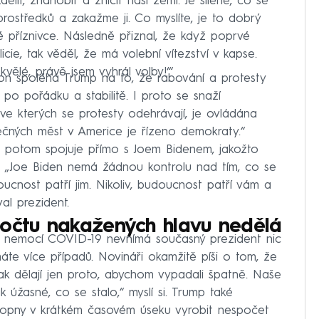
dělit, zhanobit a zničit naši zemi. Je šílené, co se
rostředků a zakažme ji. Co myslíte, je to dobrý
 příznivce. Následně přiznal, že když poprvé
icie, tak věděl, že má volební vítezství v kapse.
Skvělé, právě jsem vyhrál volby!‘“
on spoléhá Trump na to, že rabování a protesty
u po pořádku a stabilitě. I proto se snaží
ve kterých se protesty odehrávají, je ovládána
čných měst v Americe je řízeno demokraty.“
ů potom spojuje přímo s Joem Bidenem, jakožto
. „Joe Biden nemá žádnou kontrolu nad tím, co se
doucnost patří jim. Nikoliv, budoucnost patří vám a
val prezident.
počtu nakažených hlavu nedělá
 s nemocí COVID-19 nevnímá současný prezident nic
máte více případů. Novináři okamžitě píši o tom, že
ak dělají jen proto, abychom vypadali špatně. Naše
ak úžasné, co se stalo,“ myslí si. Trump také
chopny v krátkém časovém úseku vyrobit nespočet