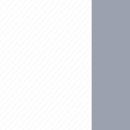
ideo
kat migranty do Česka? Sami by odešli, tvrdí exp
ické sebevraždě