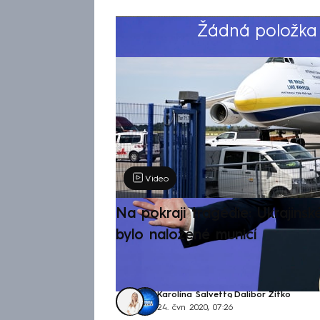
Žádná položka z
Výběr redakce
Video
Na pokraji tragédie: Ukrajinsk
bylo naložené municí
Karolína Salvetto
,
Dalibor Zítko
24. čvn 2020, 07:26