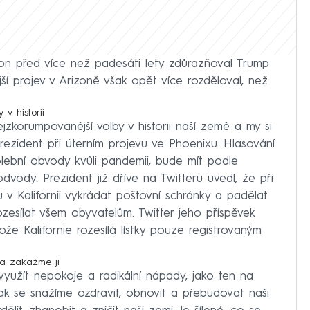
on před více než padesáti lety zdůrazňoval Trump
ší projev v Arizoně však opět více rozděloval, než
v historii
korumpovanější volby v historii naší země a my si
rezident při úterním projevu ve Phoenixu. Hlasování
olební obvody kvůli pandemii, bude mít podle
ody. Prezident již dříve na Twitteru uvedl, že při
v Kalifornii vykrádat poštovní schránky a padělat
rozesílat všem obyvatelům. Twitter jeho příspěvek
že Kalifornie rozesílá lístky pouze registrovaným
 a zakažme ji
využít nepokoje a radikální nápady, jako ten na
„Jak se snažíme ozdravit, obnovit a přebudovat naši