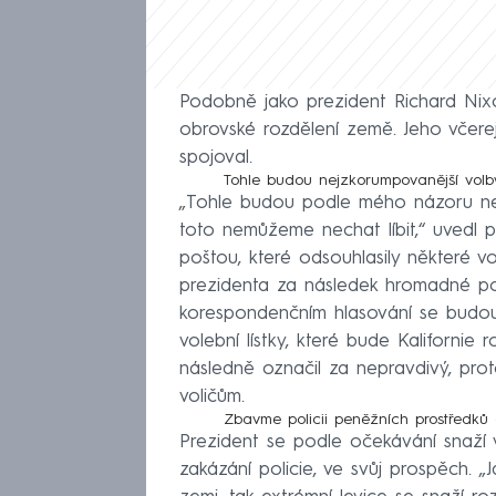
Podobně jako prezident Richard Nix
obrovské rozdělení země. Jeho včerej
spojoval.
Tohle budou nejzkorumpovanější volby 
„Tohle budou podle mého názoru nejz
toto nemůžeme nechat líbit,“ uvedl p
poštou, které odsouhlasily některé v
prezidenta za následek hromadné podv
korespondenčním hlasování se budou 
volební lístky, které bude Kalifornie 
následně označil za nepravdivý, proto
voličům.
Zbavme policii peněžních prostředků
Prezident se podle očekávání snaží 
zakázání policie, ve svůj prospěch. 