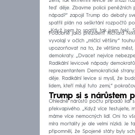
zemi, tak extrémní levice se snaží roz
teď děje. Zbavme policii peněžních p
nápad?“ zapojil Trump do debaty své
spatřil plán na seškrtání rozpočtů pol
„Když jsem to spatřil, tak jsem řekl: ‚
Podobně jako prezident Richard Nix
vyvolají v očích „mlčící většiny“ touh
upozorňovat na to, že většina měst, 
demokraty. „Dvacet nejvíce nebezpe
Radikální levicové nápady demokrat
reprezentantem Demokratické strany
děje. Radikální levice si myslí, že bu
lidem, kteří milují tuto zemi,“ pokračo
Trump si s nárůstem 
Ohledně nárůstů počtu případů lidí
překvapivého. „Když více testujete, 
máme více nemocných lidí. Oni to vš
míra mortality je ale velmi nízká. Je t
připomněl, že Spojené státy byly s