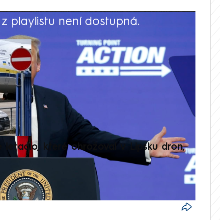
 playlistu není dostupná.
V
é letadlo, které ohrožoval v Lipsku dron,
Přilá
polit