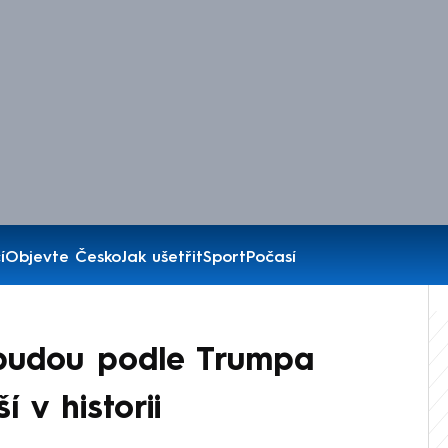
í
Objevte Česko
Jak ušetřit
Sport
Počasí
 budou podle Trumpa
 v historii