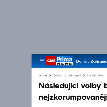
Domácí
Zahranič
Pořady
Domů
Zprávy
Zahraničí
Donald Trump
Následující volby
nejzkorumpovanější