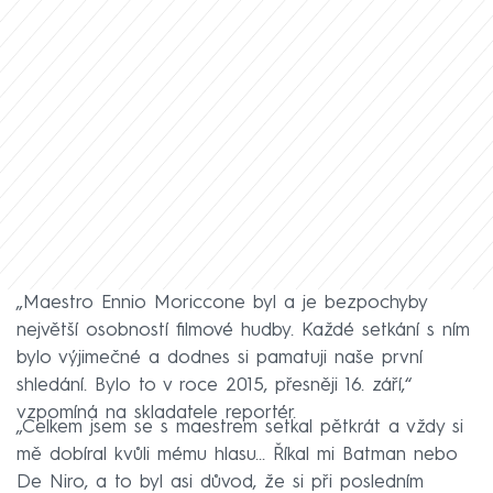
„Maestro Ennio Moriccone byl a je bezpochyby
největší osobností filmové hudby. Každé setkání s ním
bylo výjimečné a dodnes si pamatuji naše první
shledání. Bylo to v roce 2015, přesněji 16. září,“
vzpomíná na skladatele reportér.
„Celkem jsem se s maestrem setkal pětkrát a vždy si
mě dobíral kvůli mému hlasu... Říkal mi Batman nebo
De Niro, a to byl asi důvod, že si při posledním