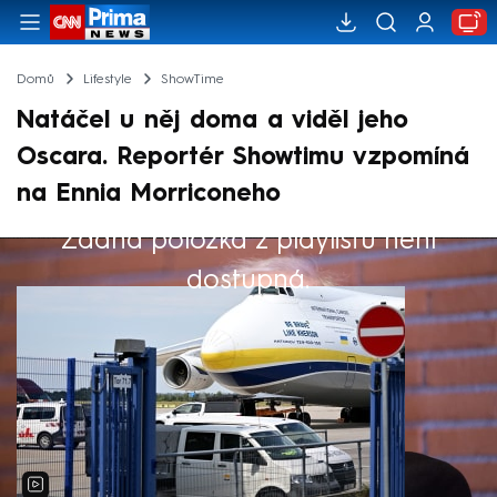
Domů
Lifestyle
ShowTime
Natáčel u něj doma a viděl jeho
Oscara. Reportér Showtimu vzpomíná
na Ennia Morriconeho
Žádná položka z playlistu není
Výběr redakce
dostupná.