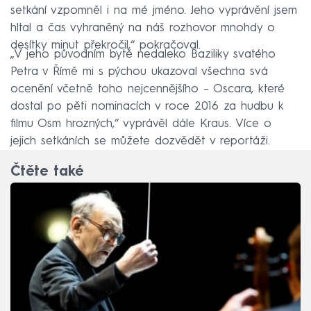
setkání vzpomněl i na mé jméno. Jeho vyprávění jsem
hltal a čas vyhraněný na náš rozhovor mnohdy o
desítky minut překročil,“ pokračoval.
„V jeho původním bytě nedaleko Baziliky svatého
Petra v Římě mi s pýchou ukazoval všechna svá
ocenění včetně toho nejcennějšího – Oscara, které
dostal po pěti nominacích v roce 2016 za hudbu k
filmu Osm hrozných,“ vyprávěl dále Kraus. Více o
jejich setkáních se můžete dozvědět v reportáži.
Čtěte také