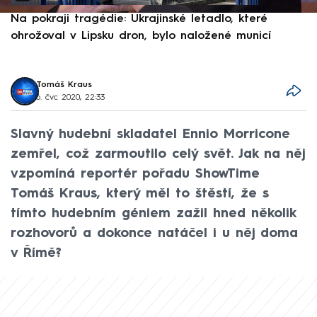
Na pokraji tragédie: Ukrajinské letadlo, které
P
ohrožoval v Lipsku dron, bylo naložené municí
e
Tomáš Kraus
6. čvc 2020, 22:33
Slavný hudební skladatel Ennio Morricone
zemřel, což zarmoutilo celý svět. Jak na něj
vzpomíná reportér pořadu ShowTime
Tomáš Kraus, který měl to štěstí, že s
tímto hudebním géniem zažil hned několik
rozhovorů a dokonce natáčel i u něj doma
v Římě?