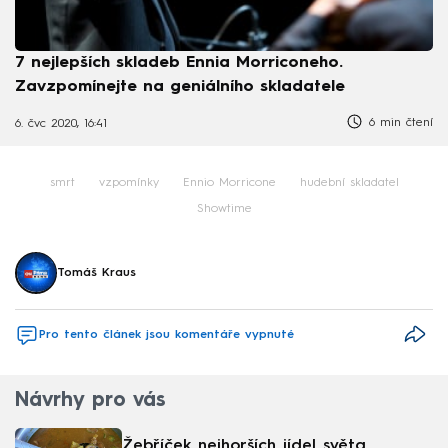
7 nejlepších skladeb Ennia Morriconeho.
Zavzpomínejte na geniálního skladatele
6 min čtení
6. čvc 2020, 16:41
smrt
vzpomínky
Ennio Morricone
hudební skladatel
Showtime
Tomáš Kraus
Pro tento článek jsou komentáře vypnuté
Návrhy pro vás
Žebříček nejhorších jídel světa.