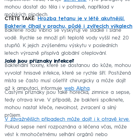
mohou dostat do těla i v potravě, například v
mořských plodech.
ČTĚTE TAKÉ:
Hrozba tetanu je v létě akutnější.
Bakterie číhají v prachu, půdě i zvířecích výkalech
Bakterie rodu Vibrio se vyskytují ve sladké i slané
vodě. Rychle se množí při teplotě vody vyšší než 20
stupňů. K jejich zvýšenému výskytu v posledních
letech výrazně přispívá globální oteplování.
Jaké jsou příznaky infekce?
Bakteriální toxiny, které se dostanou do kůže, mohou
vyvolat hnisavé infekce, které se rychle šíří. Postižená
místa se často musí ošetřit chirurgicky a může dojít
až k amputaci, informuje
web Alpha
.
Častými příznaky jsou také horečka, zimnice a sepse,
tedy otrava krve. V případě, že bakterii spolknete,
mohou nastat křeče, nevolnost, zvracení a silný
průjem.
V závažnějších případech může dojít i k otravě krve.
Pokud sepse není rozpoznána a léčena včas, může
vést k mnohočetnému selhání orgánů nebo