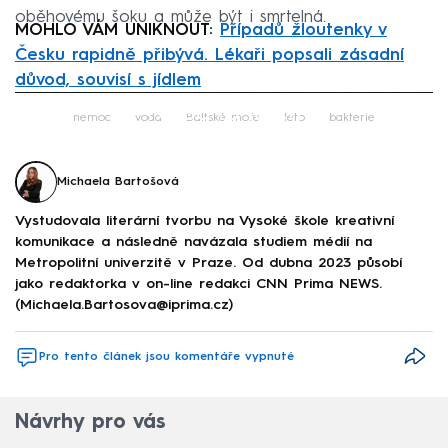
oběhovému šoku a může být i smrtelná.
MOHLO VÁM UNIKNOUT:
Případů žloutenky v
Česku rapidně přibývá. Lékaři popsali zásadní
důvod, souvisí s jídlem
Failed to fetch
nemoc
voda
Baltské moře
léto
bakterie
Michaela Bartošová
Vystudovala literární tvorbu na Vysoké škole kreativní
komunikace a následně navázala studiem médií na
Metropolitní univerzitě v Praze. Od dubna 2023 působí
jako redaktorka v on-line redakci CNN Prima NEWS.
(Michaela.Bartosova@iprima.cz)
Pro tento článek jsou komentáře vypnuté
Návrhy pro vás