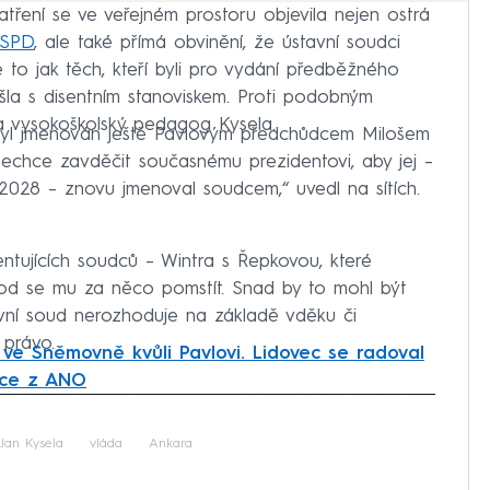
ření se ve veřejném prostoru objevila nejen ostrá
 SPD
, ale také přímá obvinění, že ústavní soudci
 to jak těch, kteří byli pro vydání předběžného
řišla s disentním stanoviskem. Proti podobným
 a vysokoškolský pedagog Kysela.
byl jmenován ještě Pavlovým předchůdcem Milošem
echce zavděčit současnému prezidentovi, aby jej –
 2028 – znovu jmenoval soudcem,“ uvedl na sítích.
ntujících soudců – Wintra s Řepkovou, které
vod se mu za něco pomstít. Snad by to mohl být
tavní soud nerozhoduje na základě vděku či
 právo.
ve Sněmovně kvůli Pavlovi. Lidovec se radoval
akce z ANO
iled to fetch
Jan Kysela
vláda
Ankara