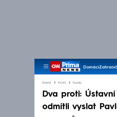
Domácí
Zahranič
Pořady
Domů
Krimi
Soudy
Dva proti: Ústavn
odmítli vyslat Pav