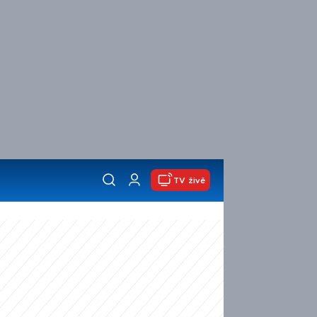
TV živě