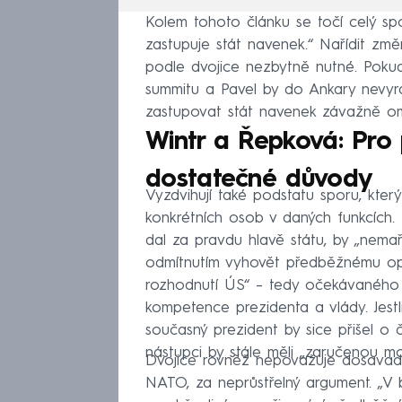
Kolem tohoto článku se točí celý s
zastupuje stát navenek.“ Nařídit zm
podle dvojice nezbytně nutné. Pokud
summitu a Pavel by do Ankary nevyra
zastupovat stát navenek závažně ome
Wintr a Řepková: Pro
dostatečné důvody
Vyzdvihují také podstatu sporu, kte
konkrétních osob v daných funkcích. P
dal za pravdu hlavě státu, by „nemař
odmítnutím vyhovět předběžnému op
rozhodnutí ÚS“ – tedy očekávaného v
kompetence prezidenta a vlády. Jestli
současný prezident by sice přišel o
nástupci by stále měli „zaručenou m
Dvojice rovněž nepovažuje dosavadní 
NATO, za neprůstřelný argument. „V