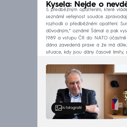
Kysela: Nejde o nevd
S předběžným opatřením, které vlád
seznámil veřejnost soudce zpravodaj
rozhodli o předběžném opatření. Summ
důvodným,“ oznámil Šámal a pak vysv
1989 a vstupu ČR do NATO účastnili 
dána zavedená praxe a že má důleži
situace, kdy jsou dány časové limity
14
fotografií