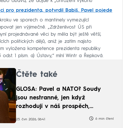
 nebo obava, že dojde k „ohrožení výkonu
ci pro prezidenta, potvrdil Babiš. Pavel pojede
kroku ve sporech o mantinely vymezující
povat jen výjimečně. „Zdrženlivost ÚS při
ní projednávané věci by měla být ještě větší,
ch politických dějů, aniž je zatím najisto
m vyložena kompetence prezidenta republiky
odst. 1 písm. a) Ústavy,“ míní Wintr a Řepková.
Čtěte také
GLOSA: Pavel a NATO? Soudy
jsou nestranné, jen když
rozhodují v náš prospěch,
vzkazuje koalice
6 min čtení
25. čvn 2026, 06:41