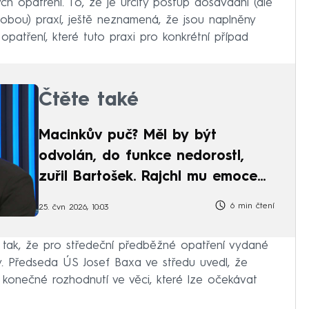
h opatření. To, že je určitý postup dosavadní (dle
dobou) praxí, ještě neznamená, že jsou naplněny
patření, které tuto praxi pro konkrétní případ
Čtěte také
Macinkův puč? Měl by být
odvolán, do funkce nedorostl,
zuřil Bartošek. Rajchl mu emoce
vyčetl
6 min čtení
25. čvn 2026, 10:03
 tak, že pro středeční předběžné opatření vydané
. Předseda ÚS Josef Baxa ve středu uvedl, že
 konečné rozhodnutí ve věci, které lze očekávat