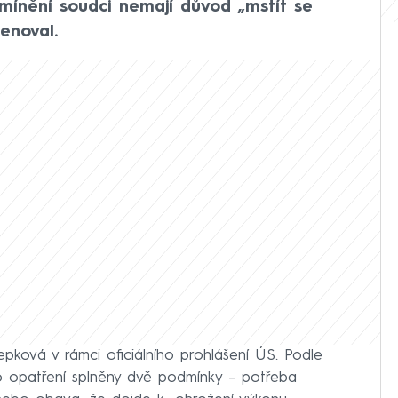
zmínění soudci nemají důvod „mstít se
enoval.
Řepková v rámci oficiálního prohlášení ÚS. Podle
o opatření splněny dvě podmínky – potřeba