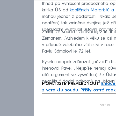
Ihned po vyhlášení předběžného opat
kritika ÚS od
koaličních Motoristů a
mohou jednat z podjatosti. Týkalo se
opatření, tak zmíněné dvojice, jež p
spekulacím vystoupil ústavní právník
Zmínil, že soudce zpravodaj Šámal 
Zemanem. „Vzhledem k věku se asi n
v případě volebního vítězství v roce
Pavlu Šámalovi je 72 let.
Kysela naopak zdůraznil „původ“ dise
jmenoval Pavel. „Nejspíše nemají dů
dílčí argument ve vysvětlení, že Ús
nevděku,“ dodal odborník na ústavní
MOHLI JSTE PŘEHLÉDNOUT:
Emoce 
z verdiktu soudu. Přišly ostré re
Fa
politika