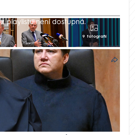
 playlistu není dostupná.
9 fotografií
ního soudu (ÚS), které vládě ukládá
t NATO prezidenta, nesouhlasili soudce
pková. Ve svém disentním stanovisku
ěci mnohem zdrženlivější a jeho středeční
do probíhajících politických dějů“. Dvojice
 argument, že podobné zahraniční
enou zvyklostí. Ústavní právník Jan Kysela