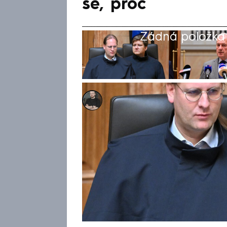
se, proč
Žádná položka z
Marek Pausz
25. čvn 2026, 14:01
S předběžným opatřením Ústav
zařadit do delegace na summi
Jan Wintr a soudkyně Dita Ře
uvedli, že by ÚS měl být ve v
rozhodnutí považují za „zásah 
také nepovažuje za nesporný
výjezdy prezidenta jsou ustál