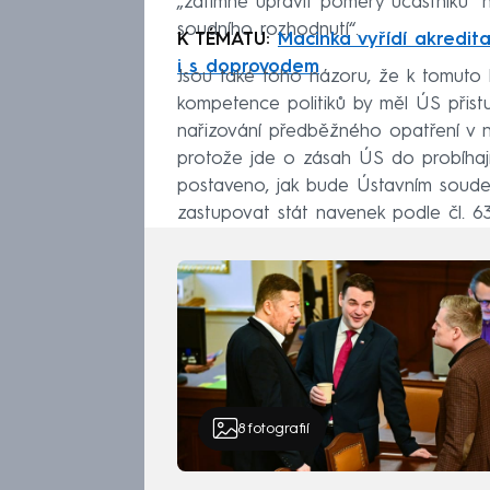
„zatímně upravit poměry účastníků“
soudního rozhodnutí“.
K TÉMATU:
Macinka vyřídí akredita
i s doprovodem
Jsou také toho názoru, že k tomuto 
kompetence politiků by měl ÚS přistu
nařizování předběžného opatření v ny
protože jde o zásah ÚS do probíhající
postaveno, jak bude Ústavním soude
zastupovat stát navenek podle čl. 63 
8
fotografií