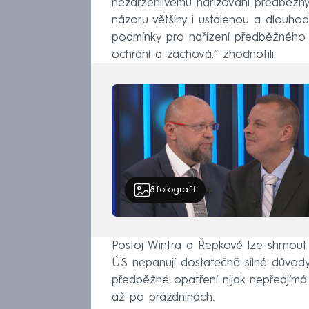
nezdrženlivému nařizování předběžnýc
názoru většiny i ustálenou a dlouho
podmínky pro nařízení předběžného o
ochrání a zachová,“ zhodnotili.
8
fotografií
Postoj Wintra a Řepkové lze shrnout
ÚS nepanují dostatečně silné důvody
předběžné opatření nijak nepředjímá
až po prázdninách.