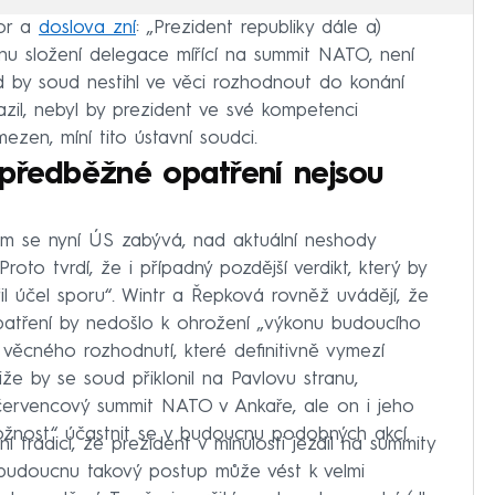
por a
doslova zní
: „Prezident republiky dále a)
ěnu složení delegace mířící na summit NATO, není
 by soud nestihl ve věci rozhodnout do konání
zil, nebyl by prezident ve své kompetenci
zen, míní tito ústavní soudci.
 předběžné opatření nejsou
rým se nyní ÚS zabývá, nad aktuální neshody
roto tvrdí, že i případný pozdější verdikt, který by
il účel sporu“. Wintr a Řepková rovněž uvádějí, že
atření by nedošlo k ohrožení „výkonu budoucího
ěcného rozhodnutí, které definitivně vymezí
že by se soud přiklonil na Pavlovu stranu,
 červencový summit NATO v Ankaře, ale on i jeho
ožnost“ účastnit se v budoucnu podobných akcí.
tradici, že prezident v minulosti jezdil na summity
 budoucnu takový postup může vést k velmi