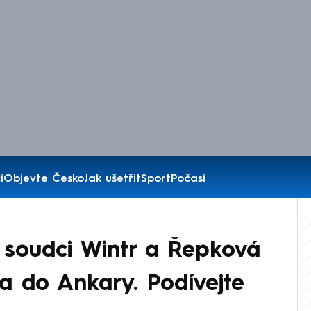
í
Objevte Česko
Jak ušetřit
Sport
Počasí
í soudci Wintr a Řepková
la do Ankary. Podívejte