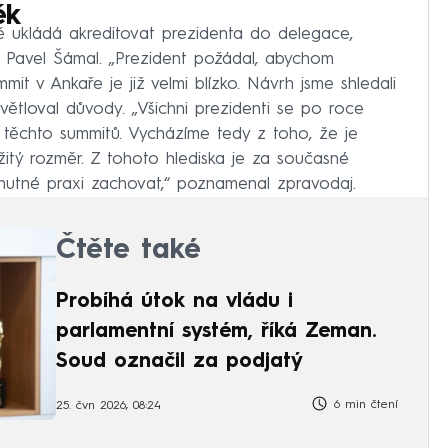
ěk
ě ukládá akreditovat prezidenta do delegace,
 Pavel Šámal. „Prezident požádal, abychom
it v Ankaře je již velmi blízko. Návrh jsme shledali
ětloval důvody. „Všichni prezidenti se po roce
těchto summitů. Vycházíme tedy z toho, že je
tý rozměr. Z tohoto hlediska je za současné
, nutné praxi zachovat,“ poznamenal zpravodaj.
Čtěte také
Probíhá útok na vládu i
parlamentní systém, říká Zeman.
Soud označil za podjatý
6 min čtení
25. čvn 2026, 08:24