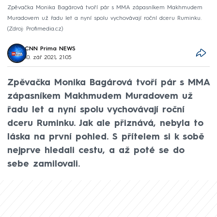
Zpěvačka Monika Bagárová tvoří pár s MMA zápasníkem Makhmudem
Muradovem už řadu let a nyní spolu vychovávají roční dceru Ruminku.
Zdroj: Profimedia.cz
CNN Prima NEWS
10. zář 2021, 21:05
Zpěvačka Monika Bagárová tvoří pár s MMA
zápasníkem Makhmudem Muradovem už
řadu let a nyní spolu vychovávají roční
dceru Ruminku. Jak ale přiznává, nebyla to
láska na první pohled. S přítelem si k sobě
nejprve hledali cestu, a až poté se do
sebe zamilovali.