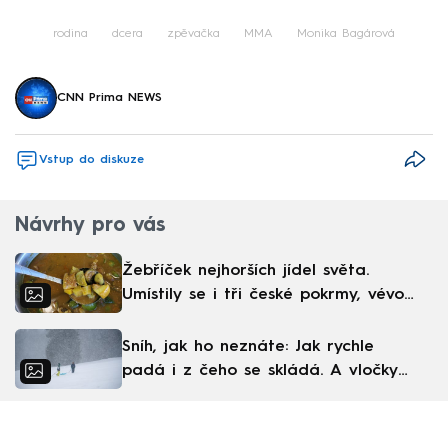
rodina
dcera
zpěvačka
MMA
Monika Bagárová
CNN Prima NEWS
Vstup do diskuze
Návrhy pro vás
Žebříček nejhorších jídel světa.
Umístily se i tři české pokrmy, vévodí
skandinávská kuchyně
Sníh, jak ho neznáte: Jak rychle
padá i z čeho se skládá. A vločky
nejsou bílé