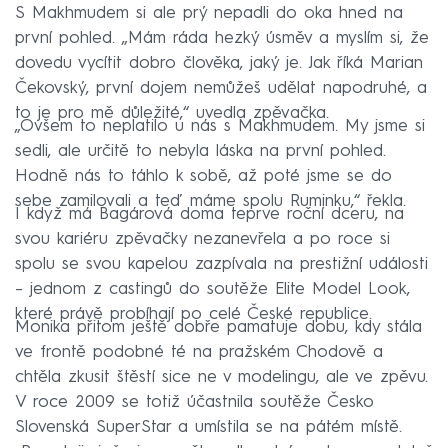
S Makhmudem si ale prý nepadli do oka hned na
první pohled. „Mám ráda hezký úsměv a myslím si, že
dovedu vycítit dobro člověka, jaký je. Jak říká Marian
Čekovský, první dojem nemůžeš udělat napodruhé, a
to je pro mě důležité,“ uvedla zpěvačka.
„Ovšem to neplatilo u nás s Makhmudem. My jsme si
sedli, ale určitě to nebyla láska na první pohled.
Hodně nás to táhlo k sobě, až poté jsme se do
sebe zamilovali a teď máme spolu Ruminku,“ řekla.
I když má Bagárová doma teprve roční dceru, na
svou kariéru zpěvačky nezanevřela a po roce si
spolu se svou kapelou zazpívala na prestižní události
– jednom z castingů do soutěže Elite Model Look,
které právě probíhají po celé České republice.
Monika přitom ještě dobře pamatuje dobu, kdy stála
ve frontě podobné té na pražském Chodově a
chtěla zkusit štěstí sice ne v modelingu, ale ve zpěvu.
V roce 2009 se totiž účastnila soutěže Česko
Slovenská SuperStar a umístila se na pátém místě.