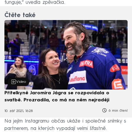
funguje,“ uvedla zpěvačka.
Čtěte také
Video
Přítelkyně Jaromíra Jágra se rozpovídala o
svatbě. Prozradila, co má na něm nejraději
6 min čtení
10. zář 2021, 16:28
Na jejím Instagramu občas ukáže i společné snímky s
partnerem, na kterých vypadají velmi šťastně.