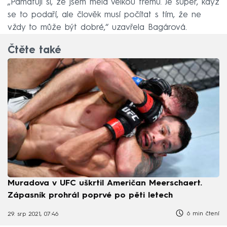
„Pamatuji si, že jsem měla velkou trému. Je super, když
se to podaří, ale člověk musí počítat s tím, že ne
vždy to může být dobré,“ uzavřela Bagárová.
Čtěte také
Muradova v UFC uškrtil Američan Meerschaert.
Zápasník prohrál poprvé po pěti letech
6 min čtení
29. srp 2021, 07:46