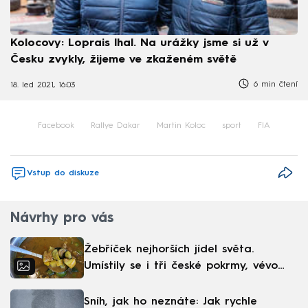
Kolocovy: Loprais lhal. Na urážky jsme si už v
Česku zvykly, žijeme ve zkaženém světě
6 min čtení
18. led 2021, 16:03
Facebook
Rallye Dakar
Martin Koloc
sport
FIA
Vstup do diskuze
Návrhy pro vás
Žebříček nejhorších jídel světa.
Umístily se i tři české pokrmy, vévodí
skandinávská kuchyně
Sníh, jak ho neznáte: Jak rychle