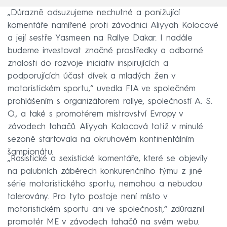
„Důrazně odsuzujeme nechutné a ponižující
komentáře namířené proti závodnici Aliyyah Kolocové
a její sestře Yasmeen na Rallye Dakar. I nadále
budeme investovat značné prostředky a odborné
znalosti do rozvoje iniciativ inspirujících a
podporujících účast dívek a mladých žen v
motoristickém sportu,“ uvedla FIA ve společném
prohlášením s organizátorem rallye, společností A. S.
O., a také s promotérem mistrovství Evropy v
závodech tahačů. Aliyyah Kolocová totiž v minulé
sezoně startovala na okruhovém kontinentálním
šampionátu.
„Rasistické a sexistické komentáře, které se objevily
na palubních záběrech konkurenčního týmu z jiné
série motoristického sportu, nemohou a nebudou
tolerovány. Pro tyto postoje není místo v
motoristickém sportu ani ve společnosti,“ zdůraznil
promotér ME v závodech tahačů na svém webu.