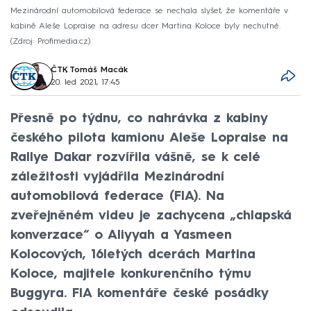
Mezinárodní automobilová federace se nechala slyšet, že komentáře v
kabině Aleše Lopraise na adresu dcer Martina Koloce byly nechutné.
Zdroj: Profimedia.cz
ČTK
,
Tomáš Macák
20. led 2021, 17:45
Přesně po týdnu, co nahrávka z kabiny
českého pilota kamionu Aleše Lopraise na
Rallye Dakar rozvířila vášně, se k celé
záležitosti vyjádřila Mezinárodní
automobilová federace (FIA). Na
zveřejněném videu je zachycena „chlapská
konverzace“ o Aliyyah a Yasmeen
Kolocových, 16letých dcerách Martina
Koloce, majitele konkurenčního týmu
Buggyra. FIA komentáře české posádky