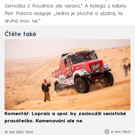
černoška z Roudnice jde vpravo.“ A kolega z kabiny
Petr Pokora reaguje: „Jedna je plochá a sjízdná, ta
druhá moc ne.“
Čtěte také
Komentář: Loprais a spol. by zasloužili sexistické
prasátečko. Kamenování ale ne
6 min čtení
19. led 2021, 15:44