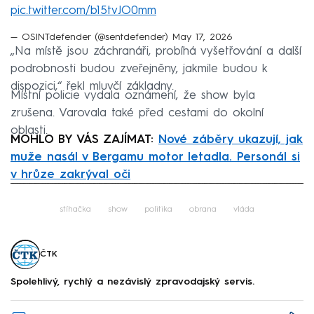
pic.twitter.com/b15tvJO0mm
— OSINTdefender (@sentdefender)
May 17, 2026
„Na místě jsou záchranáři, probíhá vyšetřování a další
podrobnosti budou zveřejněny, jakmile budou k
dispozici,“ řekl mluvčí základny.
Místní policie vydala oznámení, že show byla
zrušena. Varovala také před cestami do okolní
oblasti.
MOHLO BY VÁS ZAJÍMAT:
Nové záběry ukazují, jak
muže nasál v Bergamu motor letadla. Personál si
v hrůze zakrýval oči
Failed to fetch
stíhačka
show
politika
obrana
vláda
ČTK
Spolehlivý, rychlý a nezávislý zpravodajský servis.