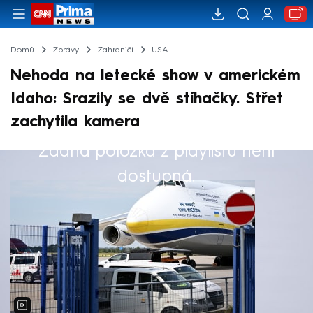
Domů
Zprávy
Zahraničí
USA
Nehoda na letecké show v americkém
Idaho: Srazily se dvě stíhačky. Střet
zachytila kamera
Žádná položka z playlistu není
Výběr redakce
dostupná.