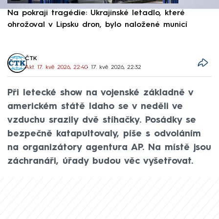
Na pokraji tragédie: Ukrajinské letadlo, které
P
ohrožoval v Lipsku dron, bylo naložené municí
e
ČTK
Akt. 17. kvě 2026, 22:40
• 17. kvě 2026, 22:32
Při letecké show na vojenské základně v
americkém státě Idaho se v neděli ve
vzduchu srazily dvě stíhačky. Posádky se
bezpečně katapultovaly, píše s odvoláním
na organizátory agentura AP. Na místě jsou
záchranáři, úřady budou věc vyšetřovat.