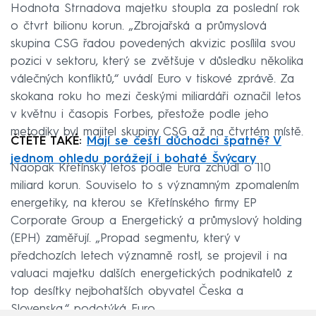
Hodnota Strnadova majetku stoupla za poslední rok
o čtvrt bilionu korun. „Zbrojařská a průmyslová
skupina CSG řadou povedených akvizic posílila svou
pozici v sektoru, který se zvětšuje v důsledku několika
válečných konfliktů,“ uvádí Euro v tiskové zprávě. Za
skokana roku ho mezi českými miliardáři označil letos
v květnu i časopis Forbes, přestože podle jeho
metodiky byl majitel skupiny CSG až na čtvrtém místě.
ČTĚTE TAKÉ:
Mají se čeští důchodci špatně? V
jednom ohledu porážejí i bohaté Švýcary
Naopak Křetínský letos podle Eura zchudl o 110
miliard korun. Souviselo to s významným zpomalením
energetiky, na kterou se Křetínského firmy EP
Corporate Group a Energetický a průmyslový holding
(EPH) zaměřují. „Propad segmentu, který v
předchozích letech významně rostl, se projevil i na
valuaci majetku dalších energetických podnikatelů z
top desítky nejbohatších obyvatel Česka a
Slovenska,“ podotýká Euro.