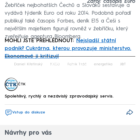
Zdroj: časopis Euro
Žebříček nejbohatších Čechů a Slováků sestavuje a
vydává týdeník Euro od roku 2014. Podobná pořadí
publikují také časopis Forbes, deník E15 a Češi s
největším majetkem figurují rovněž v žebříčku, který
zveřejňuje agentura Bloomberg.
MOHLI JSTE PŘEHLÉDNOUT:
Nejsladší státní
podnik? Cukrárna, kterou provozuje ministerstvo.
Ekonomové ji kritizují
Failed to fetch
Daniel Křetínský
KKCG
Patrik Tkáč
energetika
J&T
ČTK
Spolehlivý, rychlý a nezávislý zpravodajský servis.
Vstup do diskuze
Návrhy pro vás