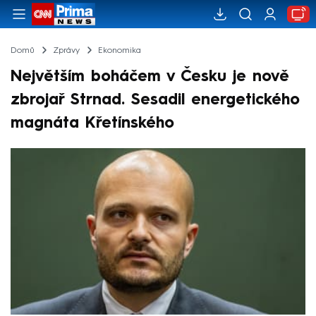
Domů
Zprávy
Ekonomika
Největším boháčem v Česku je nově
zbrojař Strnad. Sesadil energetického
magnáta Křetínského