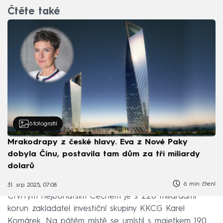
Čtěte také
6
fotografií
Mrakodrapy z české hlavy. Eva z Nové Paky
dobyla Čínu, postavila tam dům za tři miliardy
dolarů
6 min čtení
31. srp 2025, 07:08
Čtvrtým nejbohatším Čechem je s 220 miliardami
korun zakladatel investiční skupiny KKCG Karel
Komárek. Na pátém místě se umístil s majetkem 190