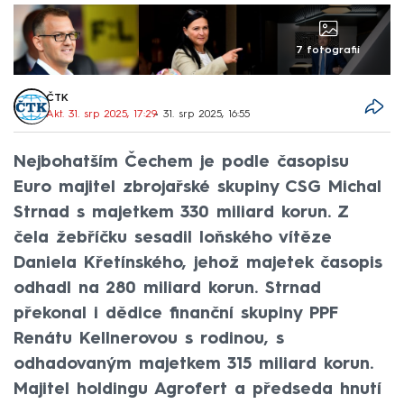
7 fotografií
ČTK
Akt. 31. srp 2025, 17:29
• 31. srp 2025, 16:55
Nejbohatším Čechem je podle časopisu
Euro majitel zbrojařské skupiny CSG Michal
Strnad s majetkem 330 miliard korun. Z
čela žebříčku sesadil loňského vítěze
Daniela Křetínského, jehož majetek časopis
odhadl na 280 miliard korun. Strnad
překonal i dědice finanční skupiny PPF
Renátu Kellnerovou s rodinou, s
odhadovaným majetkem 315 miliard korun.
Majitel holdingu Agrofert a předseda hnutí