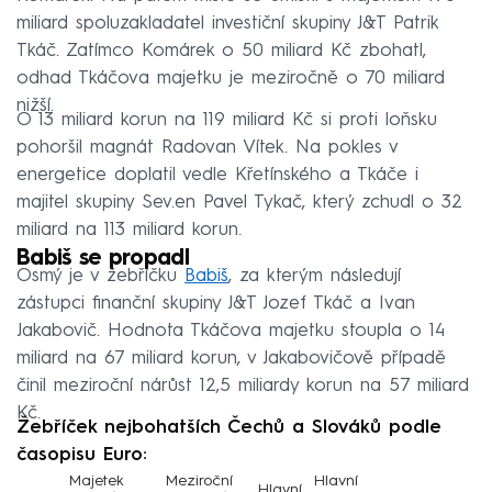
miliard spoluzakladatel investiční skupiny J&T Patrik
Tkáč. Zatímco Komárek o 50 miliard Kč zbohatl,
odhad Tkáčova majetku je meziročně o 70 miliard
nižší.
O 13 miliard korun na 119 miliard Kč si proti loňsku
pohoršil magnát Radovan Vítek. Na pokles v
energetice doplatil vedle Křetínského a Tkáče i
majitel skupiny Sev.en Pavel Tykač, který zchudl o 32
miliard na 113 miliard korun.
Babiš se propadl
Osmý je v žebříčku
Babiš
, za kterým následují
zástupci finanční skupiny J&T Jozef Tkáč a Ivan
Jakabovič. Hodnota Tkáčova majetku stoupla o 14
miliard na 67 miliard korun, v Jakabovičově případě
činil meziroční nárůst 12,5 miliardy korun na 57 miliard
Kč.
Žebříček nejbohatších Čechů a Slováků podle
časopisu Euro:
Majetek
Meziroční
Hlavní
Hlavní