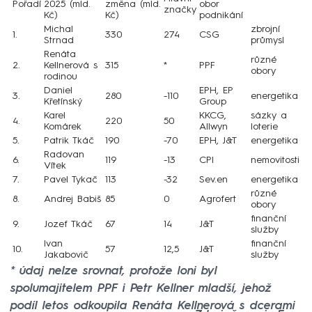
Pořadí
2025 (mld.
změna (mld.
obor
značky
Kč)
Kč)
podnikání
Michal
zbrojní
1.
330
274
CSG
Strnad
průmysl
Renáta
různé
2.
Kellnerová s
315
*
PPF
obory
rodinou
Daniel
EPH, EP
3.
280
-110
energetika
Křetínský
Group
Karel
KKCG,
sázky a
4.
220
50
Komárek
Allwyn
loterie
5.
Patrik Tkáč
190
-70
EPH, J&T
energetika
Radovan
6.
119
-13
CPI
nemovitosti
Vítek
7.
Pavel Tykač
113
-32
Sev.en
energetika
různé
8.
Andrej Babiš
85
0
Agrofert
obory
finanční
9.
Jozef Tkáč
67
14
J&T
služby
Ivan
finanční
10.
57
12,5
J&T
Jakabovič
služby
* údaj nelze srovnat, protože loni byl
spolumajitelem PPF i Petr Kellner mladší, jehož
podíl letos odkoupila Renáta Kellnerová s dcerami