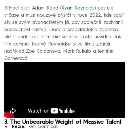
Stíhací pilot Adam Reed (
Ryan Reynolds
) cestuje
v čase a musí nouzově přistát v roce 2022, kde spojí
síly se svým dvanáctiletým já, aby společně zachránili
budoucnost lidstva. Docela předvídatelná zápletka,
ale formát sci-fi komedie se moc často nevidí, a tak
film ceníme. Kromě Reynoldse si ve filmu zahráli
například Zoe Saldanová, Mark Ruffalo a Jennifer
Garnerová.
3. The Unbearable Weight of Massive Talent
Režie:
Tom Gormican