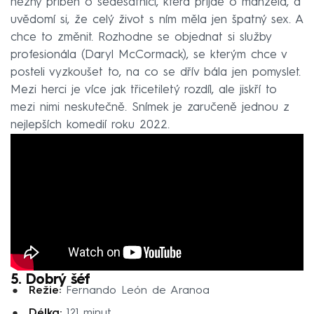
něžný příběh o šedesátnici, která přijde o manžela, a
uvědomí si, že celý život s ním měla jen špatný sex. A
chce to změnit. Rozhodne se objednat si služby
profesionála (Daryl McCormack), se kterým chce v
posteli vyzkoušet to, na co se dřív bála jen pomyslet.
Mezi herci je více jak třicetiletý rozdíl, ale jiskří to
mezi nimi neskutečně. Snímek je zaručeně jednou z
nejlepších komedií roku 2022.
5. Dobrý šéf
Režie:
Fernando León de Aranoa
Délka:
121 minut