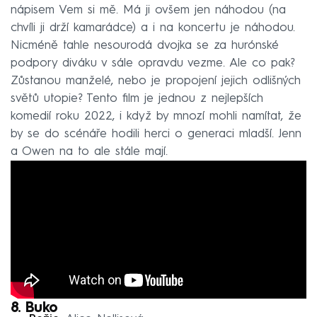
nápisem Vem si mě. Má ji ovšem jen náhodou (na
chvíli ji drží kamarádce) a i na koncertu je náhodou.
Nicméně tahle nesourodá dvojka se za hurónské
podpory diváku v sále opravdu vezme. Ale co pak?
Zůstanou manželé, nebo je propojení jejich odlišných
světů utopie? Tento film je jednou z nejlepších
komedií roku 2022, i když by mnozí mohli namítat, že
by se do scénáře hodili herci o generaci mladší. Jenn
a Owen na to ale stále mají.
8. Buko