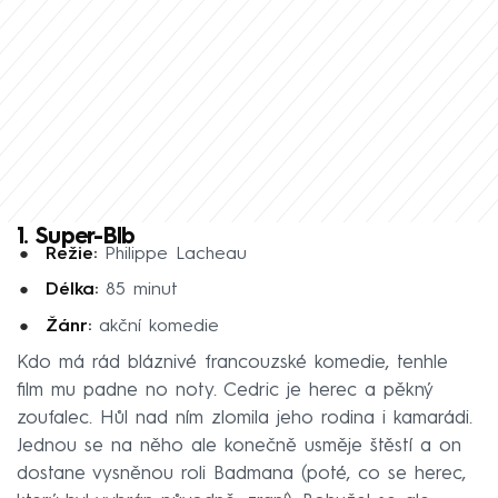
1. Super-Blb
Režie:
Philippe Lacheau
Délka:
85 minut
Žánr:
akční komedie
Kdo má rád bláznivé francouzské komedie, tenhle
film mu padne no noty. Cedric je herec a pěkný
zoufalec. Hůl nad ním zlomila jeho rodina i kamarádi.
Jednou se na něho ale konečně usměje štěstí a on
dostane vysněnou roli Badmana (poté, co se herec,