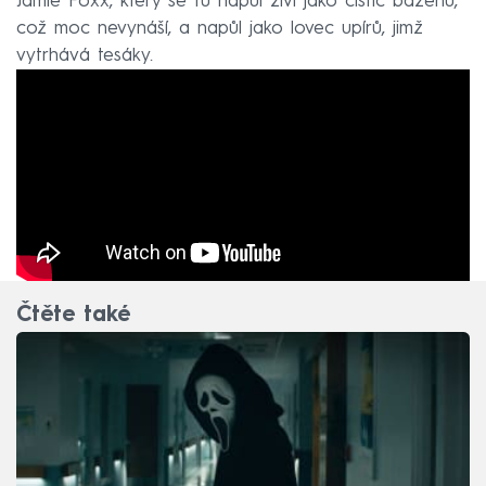
Jamie Foxx, který se tu napůl živí jako čistič bazénů,
což moc nevynáší, a napůl jako lovec upírů, jimž
vytrhává tesáky.
Čtěte také