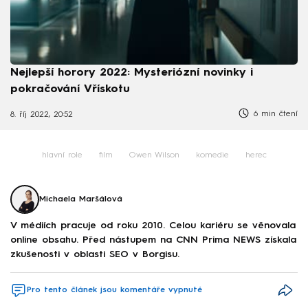
Nejlepší horory 2022: Mysteriózní novinky i
pokračování Vřískotu
6 min čtení
8. říj 2022, 20:52
hlavní role
film
Owen Wilson
komedie
herec
Michaela Maršálová
V médiích pracuje od roku 2010. Celou kariéru se věnovala
online obsahu. Před nástupem na CNN Prima NEWS získala
zkušenosti v oblasti SEO v Borgisu.
Pro tento článek jsou komentáře vypnuté