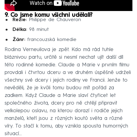
9. Co jsme komu všichni udělali?
Režie:
Philippe de Chauveron
Délka:
98 minut
Žánr:
francouzská komedie
Rodina Verneuilova je zpět. Kdo má rád tuhle
bláznivou partu, určitě si nesmí nechat ujít další díl
této rodinné komedie. Claude a Marie v prvním filmu
provdali i čtvrtou dceru a ve druhém úspěšně udrželi
všechny své dcery i jejich rodiny ve Francii. Jenže to
nevěděli, že je kvůli tomu budou mít pořád za
zadkem. Když Claude a Marie slaví čtyřicet let
společného života, dcery pro ně chtějí připravit
velkolepou oslavu, na kterou dorazí i rodiče jejich
manželů, kteří jsou z různých koutů světa a různé
víry. To stačí k tomu, aby vznikla spousta humorných
situací...