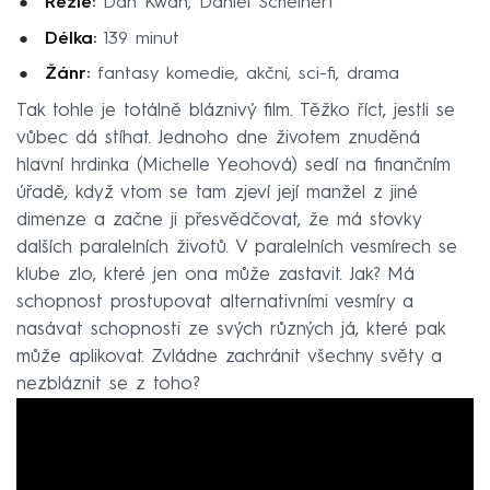
Režie:
Dan Kwan, Daniel Scheinert
Délka:
139 minut
Žánr:
fantasy komedie, akční, sci-fi, drama
Tak tohle je totálně bláznivý film. Těžko říct, jestli se
vůbec dá stíhat. Jednoho dne životem znuděná
hlavní hrdinka (Michelle Yeohová) sedí na finančním
úřadě, když vtom se tam zjeví její manžel z jiné
dimenze a začne ji přesvědčovat, že má stovky
dalších paralelních životů. V paralelních vesmírech se
klube zlo, které jen ona může zastavit. Jak? Má
schopnost prostupovat alternativními vesmíry a
nasávat schopnosti ze svých různých já, které pak
může aplikovat. Zvládne zachránit všechny světy a
nezbláznit se z toho?