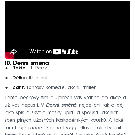
10. Denní směna
Režie:
J.J. Perry
Délka:
113 minut
Žánr:
fantasy komedie, akční, thriller
Tento béčkový film o upírech vás vtáhne do akce a
už vás nepustí. V
Denní směně
nejde ani tak o děj,
jako spíš o skvělé masky upírů a spoustu akčních
scén plných úžasných kaskadérských kousků. A také
tam hraje rapper Snoop Dogg. Hlavní roli ztvárnil