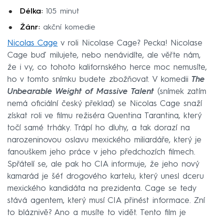
Délka:
105 minut
Žánr:
akční komedie
Nicolas Cage
v roli Nicolase Cage? Pecka! Nicolase
Cage buď milujete, nebo nenávidíte, ale věřte nám,
že i vy, co tohoto kalifornského herce moc nemusíte,
ho v tomto snímku budete zbožňovat. V komedii
The
Unbearable Weight of Massive Talent
(snímek zatím
nemá oficiální český překlad) se Nicolas Cage snaží
získat roli ve filmu režiséra Quentina Tarantina, který
točí samé trháky. Trápí ho dluhy, a tak dorazí na
narozeninovou oslavu mexického miliardáře, který je
fanouškem jeho práce v jeho předchozích filmech.
Spřátelí se, ale pak ho CIA informuje, že jeho nový
kamarád je šéf drogového kartelu, který unesl dceru
mexického kandidáta na prezidenta. Cage se tedy
stává agentem, který musí CIA přinést informace. Zní
to bláznivě? Ano a musíte to vidět. Tento film je