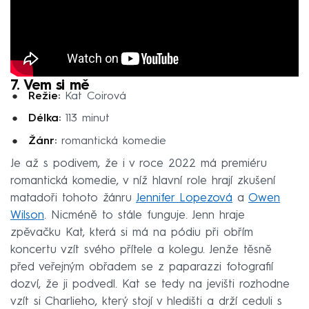
7. Vem si mě
Režie:
Kat Coirová
Délka:
113 minut
Žánr:
romantická komedie
Je až s podivem, že i v roce 2022 má premiéru
romantická komedie, v níž hlavní role hrají zkušení
matadoři tohoto žánru
Jennifer Lopezová
a
Owen
Wilson
. Nicméně to stále funguje. Jenn hraje
zpěvačku Kat, která si má na pódiu při obřím
koncertu vzít svého přítele a kolegu. Jenže těsně
před veřejným obřadem se z paparazzi fotografií
dozví, že ji podvedl. Kat se tedy na jevišti rozhodne
vzít si Charlieho, který stojí v hledišti a drží ceduli s