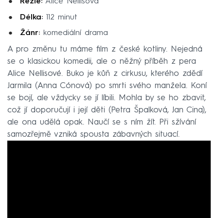
Režie:
Alice Nellisová
Délka:
112 minut
Žánr:
komediální drama
A pro změnu tu máme film z české kotliny. Nejedná
se o klasickou komedii, ale o něžný příběh z pera
Alice Nellisové. Buko je kůň z cirkusu, kterého zdědí
Jarmila (Anna Cónová) po smrti svého manžela. Koní
se bojí, ale vždycky se jí líbili. Mohla by se ho zbavit,
což jí doporučují i její děti (Petra Špalková, Jan Cina),
ale ona udělá opak. Naučí se s ním žít. Při sžívání
samozřejmě vzniká spousta zábavných situací.