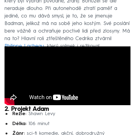
který byl vybrán původně, zraní). Bohužel se ale
neraduje dlouho. Při autonehodě ztratí paměť a
jediné, co mu dává smysl, je to, že se jmenuje
Badman, jelikož má na sobě jeho kostým. Své poslání
bere vážně a ochraňuje poctivé lidi před zlosyny. Má
na to? Hlavní roli ztřeštěného Cedrika ztvárnil
Philippe Lacheau
, který snímek i režíroval.
2. Projekt Adam
Režie:
Shawn Levy
Délka:
106 minut
Žánr:
sci-fi komedie, akční, dobrodružný