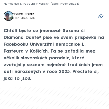
Nemocnice L. Pasteura v Košicích
Zdroj: Profimedia.cz
Kryštof Prchlík
9. led 2026, 06:02
Chtěli byste se jmenovat Saxana či
Diamond Dante? píše ve svém příspěvku na
Facebooku Univerzitní nemocnice L.
Pasteura v Košicích. Ta se zařadila mezi
několik slovenských porodnic, které
zveřejnily seznam nejméně tradičních jmen
dětí narozených v roce 2025. Přečtěte si,
jaká to jsou.