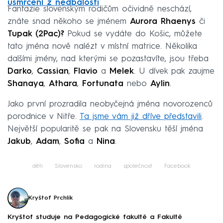
usmrcení z nedbalosti
Fantazie slovenským rodičům očividně neschází,
znáte snad někoho se jménem
Aurora Rhaenys
či
Tupak (2Pac)?
Pokud se vydáte do Košic, můžete
tato jména nově nalézt v místní matrice. Několika
dalšími jmény, nad kterými se pozastavíte, jsou třeba
Darko
,
Cassian
,
Flavio
a
Melek
. U dívek pak zaujme
Shanaya
,
Athara
,
Fortunata
nebo
Aylin
.
Jako první prozradila neobyčejná jména novorozenců
porodnice v Nitře.
Ta jsme vám již dříve představili
.
Největší popularitě se pak na Slovensku těší jména
Jakub
,
Adam
,
Sofia
a
Nina
.
děti
Slovensko
rodina
společnost
Facebook
Kryštof Prchlík
Kryštof studuje na Pedagogické fakultě a Fakultě