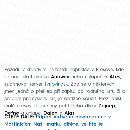
Pozadu v kreativitě nezůstali například v Prešově, kde
se narodila holčička
Anawim
nebo chlapeček
Ateš,
informoval server
tvnoviny.sk
. Zda se u některých
jmen jedná o překlep při zápisu do rodného listu či o
předem promyšlený čin, je obtížné soudit. Mezi další
malé prešovské občany patří třeba dívky
Zejnep
,
Defne
a chlapci
Dajen
a
Ajas
.
ČTĚTE DÁLE:
Případ mrtvého novorozence v
Martinicích: Našli matku dítěte, ve hře je