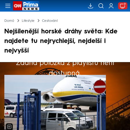
Domů
Lifestyle
Cestování
Nejšílenější horské dráhy světa: Kde
najdete tu nejrychlejší, nejdelší i
nejvyšší
Žádná položka z playlistu není
Výběr redakce
dostupná.