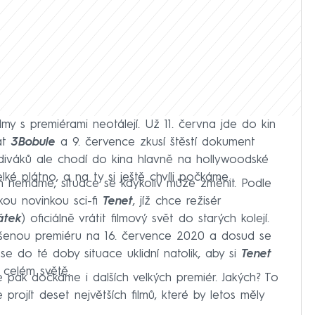
ilmy s premiérami neotálejí. Už 11. června jde do kin
at
3Bobule
a 9. července zkusí štěstí dokument
diváků ale chodí do kina hlavně na hollywoodské
elké plátno, a na ty si ještě chvíli počkáme.
ím nemáme, situace se kdykoliv může změnit. Podle
kou novinkou sci-fi
Tenet
, jíž chce režisér
átek
) oficiálně vrátit filmový svět do starých kolejí.
šenou premiéru na 16. července 2020 a dosud se
e se do té doby situace uklidní natolik, aby si
Tenet
 celém světě.
e pak dočkáme i dalších velkých premiér. Jakých? To
e projít deset největších filmů, které by letos měly