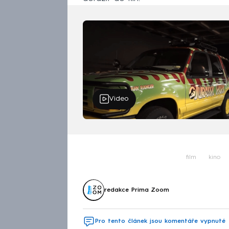
Video
film
kino
redakce Prima Zoom
Pro tento článek jsou komentáře vypnuté