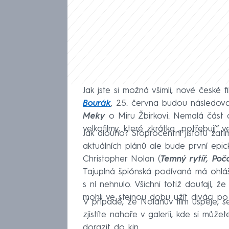
Jak jste si možná všimli, nové české f
Bourák
, 25. června budou následov
Meky
o Miru Žbirkovi. Nemalá část 
velkofilmy, které zkrátka „potřebují“ v
Jak dlouho? Stoprocentní jistotu zat
aktuálních plánů ale bude první epic
Christopher Nolan (
Temný rytíř, Poč
Tajuplná špiónská podívaná má ohlá
s ní nehnulo. Všichni totiž doufají, ž
mohli ve stejnou dobu užít diváci po
V případě, že Nolanův film uspěje, s
zjistíte nahoře v galerii, kde si můžet
dorazit do kin.