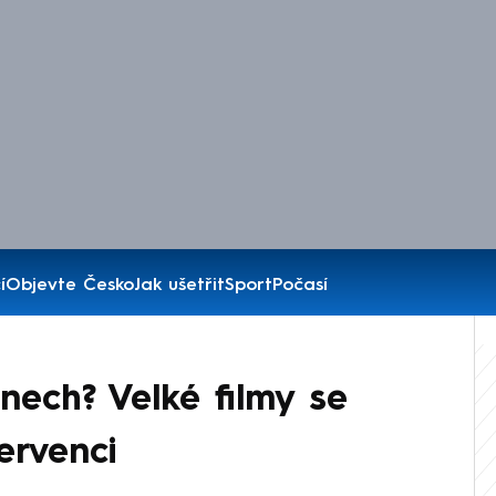
í
Objevte Česko
Jak ušetřit
Sport
Počasí
nech? Velké filmy se
ervenci