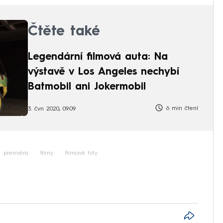
Čtěte také
Legendární filmová auta: Na
výstavě v Los Angeles nechybí
Batmobil ani Jokermobil
6 min čtení
3. čvn 2020, 09:09
premiéra
filmy
filmové hity