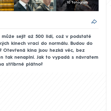
10 fotografií
 může sejít až 500 lidí, což v podstatě
kých kinech vrací do normálu. Budou do
i? Otevřená kina jsou hezká věc, bez
en tak nenaplní. Jak to vypadá s návratem
a stříbrné plátno?