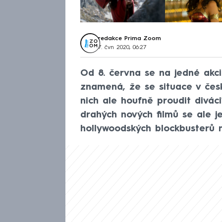
redakce Prima Zoom
7. čvn 2020, 06:27
Od 8. června se na jedné akci
znamená, že se situace v čes
nich ale houfně proudit divác
drahých nových filmů se ale j
hollywoodských blockbusterů n