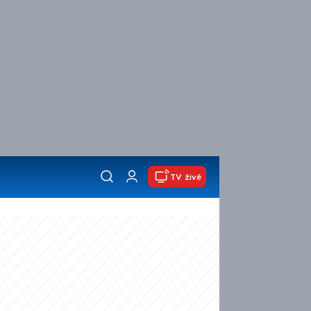
TV živě