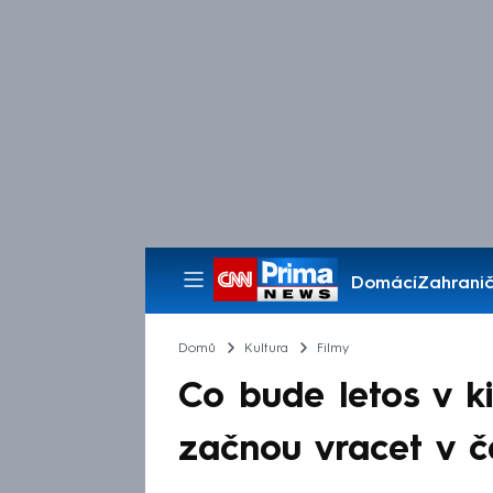
Domácí
Zahranič
Pořady
Domů
Kultura
Filmy
Co bude letos v ki
začnou vracet v č