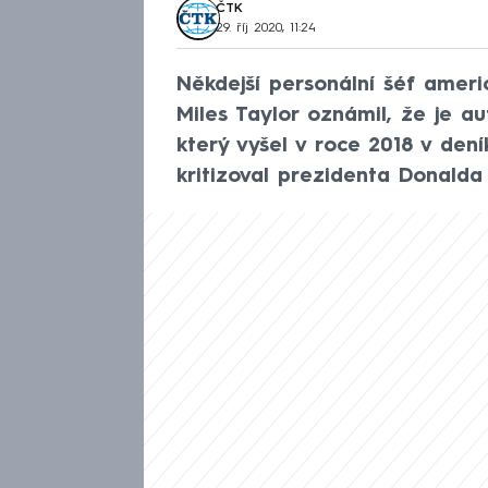
ČTK
29. říj 2020, 11:24
Někdejší personální šéf ameri
Miles Taylor oznámil, že je 
který vyšel v roce 2018 v de
kritizoval prezidenta Donalda