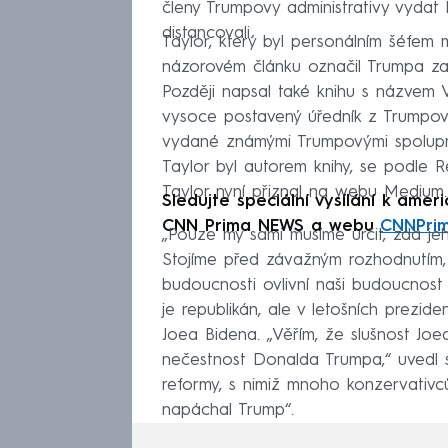
členy Trumpovy administrativy vydat
distancovali.
Taylor, který byl personálním šéfem 
názorovém článku označil Trumpa za 
Později napsal také knihu s názvem V
vysoce postavený úředník z Trumpovy 
vydané známými Trumpovými spolupraco
Taylor byl autorem knihy, se podle 
Taylor nyní přiznal na webu Medium.
Sledujte speciální vysílání k amer
CNN Prima NEWS a webu
CNNPrim
„Pouze my sami musíme určit, zda jeh
Stojíme před závažným rozhodnutím
budoucnosti ovlivní naši budoucnost v
je republikán, ale v letošních prezi
Joea Bidena. „Věřím, že slušnost Joe
nečestnost Donalda Trumpa,“ uvedl s
reformy, s nimiž mnoho konzervativc
napáchal Trump“.