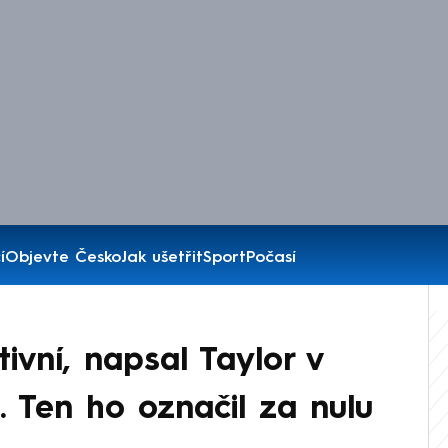
í
Objevte Česko
Jak ušetřit
Sport
Počasí
ivní, napsal Taylor v
. Ten ho označil za nulu