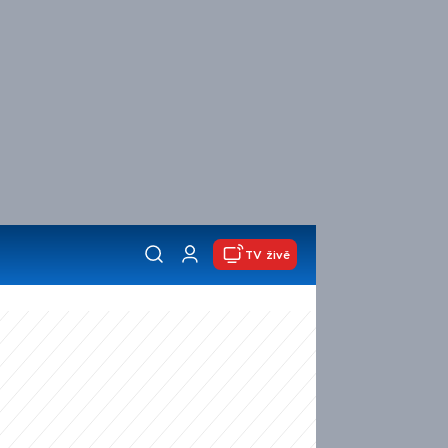
TV živě