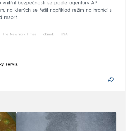
 vnitřní bezpečnosti se podle agentury AP
, na kterých se řešil například režim na hranici s
 resort.
The New York Times
článek
USA
ký servis.