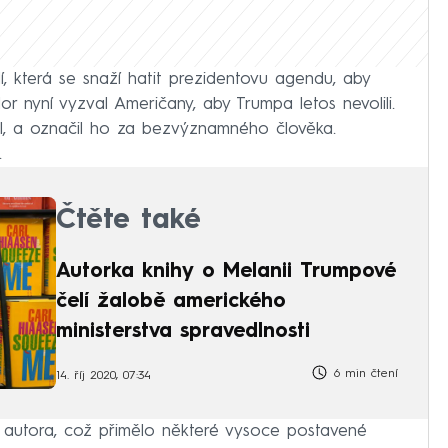
idí, která se snaží hatit prezidentovu agendu, aby
lor nyní vyzval Američany, aby Trumpa letos nevolili.
nal, a označil ho za bezvýznamného člověka.
.
Čtěte také
Autorka knihy o Melanii Trumpové
čelí žalobě amerického
ministerstva spravedlnosti
6 min čtení
14. říj 2020, 07:34
 autora, což přimělo některé vysoce postavené