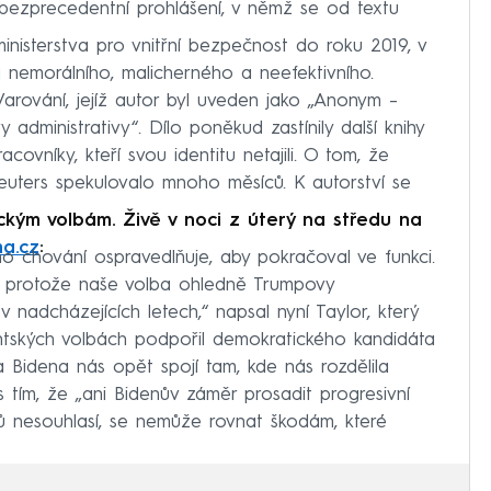
 bezprecedentní prohlášení, v němž se od textu
ministerstva pro vnitřní bezpečnost do roku 2019, v
nemorálního, malicherného a neefektivního.
arování, jejíž autor byl uveden jako „Anonym –
administrativy“. Dílo poněkud zastínily další knihy
vníky, kteří svou identitu netajili. O tom, že
Reuters spekulovalo mnoho měsíců. K autorství se
ickým volbám. Živě v noci z úterý na středu na
a.cz
:
o chování ospravedlňuje, aby pokračoval ve funkci.
, protože naše volba ohledně Trumpovy
 nadcházejících letech,“ napsal nyní Taylor, který
dentských volbách podpořil demokratického kandidáta
a Bidena nás opět spojí tam, kde nás rozdělila
 tím, že „ani Bidenův záměr prosadit progresivní
ů nesouhlasí, se nemůže rovnat škodám, které