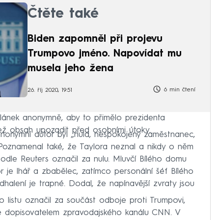
Čtěte také
Biden zapomněl při projevu
Trumpovo jméno. Napovídat mu
musela jeho žena
6 min čtení
26. říj 2020, 19:51
článek anonymně, aby to přimělo prezidenta
než obsah upozadit před osobními útoky.
anonymní autor byl „nula, nespokojený zaměstnanec,
 Poznamenal také, že Taylora neznal a nikdy o něm
 podle Reuters označil za nulu. Mluvčí Bílého domu
 je lhář a zbabělec, zatímco personální šéf Bílého
alení je trapné. Dodal, že napínavější zvraty jsou
o listu označil za součást odboje proti Trumpovi,
í je dopisovatelem zpravodajského kanálu CNN. V