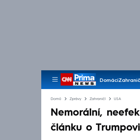
Domácí
Zahranič
Pořady
Domů
Zprávy
Zahraničí
USA
Nemorální, neefekt
článku o Trumpovi