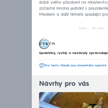
době svého působení na ministerstvu
zúčastnil mnoha jednání s prezidentem
Mexikem a další témata spadající pod
kniha
Bílý dům
ČTK
Spolehlivý, rychlý a nezávislý zpravodajs
Pro tento článek jsou komentáře vypnuté
Návrhy pro vás