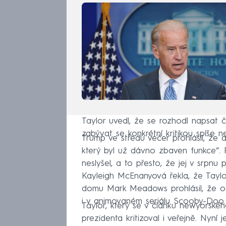
Taylor uvedl, že se rozhodl napsat 
zabývat se konkrétní kritikou spíše 
Trump ve středu večer prohlásil, že 
který byl už dávno zbaven funkce“.
neslyšel, a to přesto, že jej v srpnu
Kayleigh McEnanyová řekla, že Taylor
domu Mark Meadows prohlásil, že odh
i v animovaném seriálu Scooby-Doo.
Taylor, který se v článku newyorskéh
prezidenta kritizoval i veřejně. Nyn