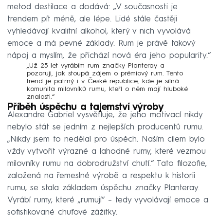
metod destilace a dodává: „V současnosti je
trendem pít méně, ale lépe. Lidé stále častěji
vyhledávají kvalitní alkohol, který v nich vyvolává
emoce a má pevné základy. Rum je právě takový
nápoj a myslím, že přichází nová éra jeho popularity.“
„Už 25 let vyrábím rum značky Planteray a
pozoruji, jak stoupá zájem o prémiový rum. Tento
trend je patrný i v České republice, kde je silná
komunita milovníků rumu, kteří o něm mají hluboké
znalosti.“
Příběh úspěchu a tajemství výroby
Alexandre Gabriel vysvětluje, že jeho motivací nikdy
nebylo stát se jedním z nejlepších producentů rumu.
„Nikdy jsem to nedělal pro úspěch. Naším cílem bylo
vždy vytvořit výrazné a lahodné rumy, které vezmou
milovníky rumu na dobrodružství chutí.“ Tato filozofie,
založená na řemeslné výrobě a respektu k historii
rumu, se stala základem úspěchu značky Planteray.
Vyrábí rumy, které „rumují“ – tedy vyvolávají emoce a
sofistikované chuťové zážitky.