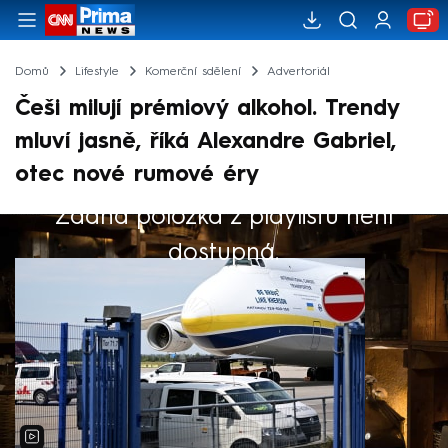
Domů
Lifestyle
Komerční sdělení
Advertoriál
Češi milují prémiový alkohol. Trendy
mluví jasně, říká Alexandre Gabriel,
otec nové rumové éry
Žádná položka z playlistu není
Výběr redakce
dostupná.