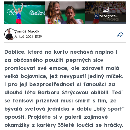
13 fotografií
Tomáš Macák
4. kvě 2021, 13:39
Ďáblice, která na kurtu nechává naplno i
za občasného použití peprných slov
promlouvat své emoce, ale zároveň malá
velká bojovnice, jež nevypustí jediný míček.
I pro její bezprostřednost si fanoušci za
dlouhá léta Barboru Strýcovou oblíbili. Teď
se tenisoví příznivci musí smířit s tím, že
bývalá světová jednička v deblu „bílý sport“
opouští. Projděte si v galerii zajímavé
okamžiky z kariéry 35leté loučící se hráčky.