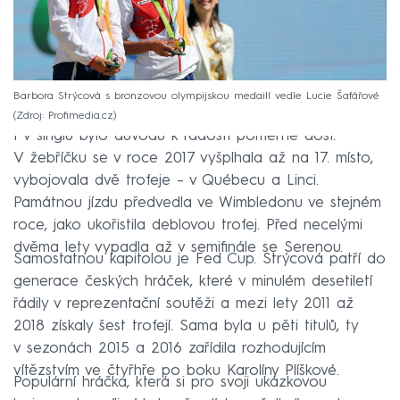
Barbora Strýcová s bronzovou olympijskou medailí vedle Lucie Šafářové
Zdroj: Profimedia.cz
I v singlu bylo důvodů k radosti poměrně dost.
V žebříčku se v roce 2017 vyšplhala až na 17. místo,
vybojovala dvě trofeje – v Québecu a Linci.
Památnou jízdu předvedla ve Wimbledonu ve stejném
roce, jako ukořistila deblovou trofej. Před necelými
dvěma lety vypadla až v semifinále se Serenou.
Samostatnou kapitolou je Fed Cup. Strýcová patří do
generace českých hráček, které v minulém desetiletí
řádily v reprezentační soutěži a mezi lety 2011 až
2018 získaly šest trofejí. Sama byla u pěti titulů, ty
v sezonách 2015 a 2016 zařídila rozhodujícím
vítězstvím ve čtyřhře po boku Karolíny Plíškové.
Populární hráčka, která si pro svoji ukázkovou