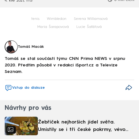
6 min čtení
4. kvě 2021, 11:13
tenis
Wimbledon
Serena Williamsová
Maria Šarapovová
Lucie Šafářová
Tomáš Macák
Tomáš se stal součástí týmu CNN Prima NEWS v srpnu
2020. Předtím působil v redakci iSport.cz a Televize
Seznam.
Vstup do diskuze
Návrhy pro vás
Žebříček nejhorších jídel světa.
Umístily se i tři české pokrmy, vévodí
skandinávská kuchyně