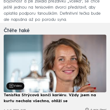
bojovnost a píli získala přezdívku „včelka“, se chce
ještě jednou na tenisovém dvorci představit, aby
oplatila podporu fanouškům. Definitivní tečka bude
ale napsána až po porodu syna.
Čtěte také
Video
Tenistka Strýcová končí kariéru. Vždy jsem na
kurtu nechala všechno, ohlíží se