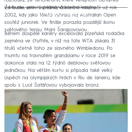
rozhodla, že těhotenství, které veřejnosti oznámila
v březnu, pro ni znamená konec kariéry.
Že bude velmi úspěšná, částečně naznačil už rok
Failed to fetch
2002, kdy jako 16letá vyhrála na Australian Open
soutěž juniorek. Ve finále porazila pozdější ikonu
světového tenisu Marii Šarapovovou.
Během dospělé kariéry excelovala plzeňská rodačka
zejména ve čtyřhře, v níž na túře WTA získala 31
titulů včetně toho ze slavného Wimbledonu. Po
triumfu na travnatém grandslamu v roce 2019 se
dokonce stala na 12 týdnů deblovou světovou
jedničkou. Na větším kurtu si připsala také velký
úspěch na olympijských hrách v Riu de Janeiru, kde
spolu s Lucií Šafářovou vybojovala bronz.