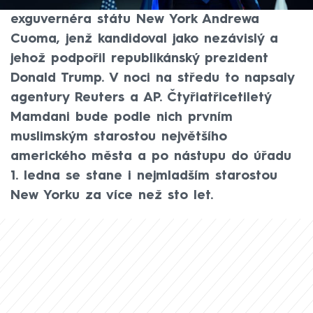
volbách porazil demokratického
exguvernéra státu New York Andrewa
Cuoma, jenž kandidoval jako nezávislý a
jehož podpořil republikánský prezident
Donald Trump. V noci na středu to napsaly
agentury Reuters a AP. Čtyřiatřicetiletý
Mamdani bude podle nich prvním
muslimským starostou největšího
amerického města a po nástupu do úřadu
1. ledna se stane i nejmladším starostou
New Yorku za více než sto let.