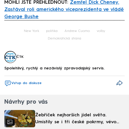
MOHLI JSTE PŘEHLÉDNOUT:
Zemřel Dick Cheney.
Zastával roli amerického viceprezidenta ve vládě
George Bushe
Failed to fetch
New York
politika
Andrew Cuomo
volby
Demokratická strana
ČTK
Spolehlivý, rychlý a nezávislý zpravodajský servis.
Vstup do diskuze
Návrhy pro vás
Žebříček nejhorších jídel světa.
Umístily se i tři české pokrmy, vévodí
skandinávská kuchyně