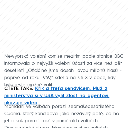
Newyorská volební komise mezitím podle stanice BBC
informovala o nejvyšší volební účasti za více než pět
desetiletí. „Oficiálně jsme dosáhli dvou milionů hlasů -
poprvé od roku 1969,“ sdělila na síti X v době, kdy
bylo ještě možné volit.
ČTĚTE TAKÉ:
Křik a trefa sendvičem. Muž z
ministerstva si v USA vylil zlost na agentovi,
ukazuje video
Mamdani ve volbách porazil sedmašedesátiletého
Cuoma, který kandidoval jako nezávislý poté, co ho
jeho sok porazil také v primárních volbách