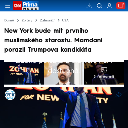
Domů
Zprávy
Zahraničí
USA
New York bude mít prvního
muslimského starostu. Mamdani
porazil Trumpova kandidáta
Žádná položka z playlistu není
dostupná.
5 fotografií
ČTK
5. lis 2025, 06:41
Příštím starostou New Yorku bude
demokrat Zohran Mamdani, který ve