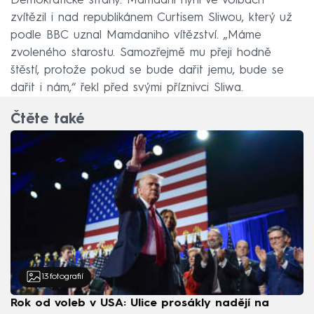
Demokratické strany. Mamdani nyní ve volbách
zvítězil i nad republikánem Curtisem Sliwou, který už
podle BBC uznal Mamdaniho vítězství. „Máme
zvoleného starostu. Samozřejmě mu přeji hodně
štěstí, protože pokud se bude dařit jemu, bude se
dařit i nám,“ řekl před svými příznivci Sliwa.
Čtěte také
13
fotografií
Rok od voleb v USA: Ulice prosákly nadějí na