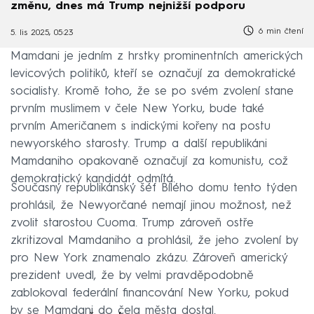
změnu, dnes má Trump nejnižší podporu
6 min čtení
5. lis 2025, 05:23
Mamdani je jedním z hrstky prominentních amerických
levicových politiků, kteří se označují za demokratické
socialisty. Kromě toho, že se po svém zvolení stane
prvním muslimem v čele New Yorku, bude také
prvním Američanem s indickými kořeny na postu
newyorského starosty. Trump a další republikáni
Mamdaniho opakovaně označují za komunistu, což
demokratický kandidát odmítá.
Současný republikánský šéf Bílého domu tento týden
prohlásil, že Newyorčané nemají jinou možnost, než
zvolit starostou Cuoma. Trump zároveň ostře
zkritizoval Mamdaniho a prohlásil, že jeho zvolení by
pro New York znamenalo zkázu. Zároveň americký
prezident uvedl, že by velmi pravděpodobně
zablokoval federální financování New Yorku, pokud
by se Mamdani do čela města dostal.