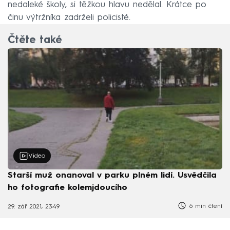
nedaleké školy, si těžkou hlavu nedělal. Krátce po
činu výtržníka zadrželi policisté.
Čtěte také
Video
Starší muž onanoval v parku plném lidí. Usvědčila
ho fotografie kolemjdoucího
6 min čtení
29. zář 2021, 23:49