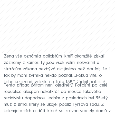
Žena vše oznámila policistům, kteří okamžitě získali
záznamy z kamer. Ty jsou však velmi nekvalitní a
strážcům zákona nezbývá nic jiného než doufat, že i
tak by mohl zvrhlíka někdo poznat. „Pokud víte, o
koho se jedná, volejte na linku 158,“ žádají policisté.
Tento případ přitom není ojedinělý. Policisté po celé
republice alespoň několikrát do měsíce takového
recidivistu dopadnou. Jedním z posledních byl 35letý
muž z Brna, který se ukájel poblíž Tyršova sadu. Z
kolemjdoucích a dětí, které se zrovna vracely domů z