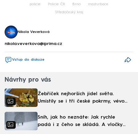
policie
Policie ČR
Brno
masturbace
Středočeský kraj
Nikola Veverková
nikola.veverkova@iprima.cz
Vstup do diskuze
Návrhy pro vás
Žebříček nejhorších jídel světa.
Umístily se i tři české pokrmy, vévodí
skandinávská kuchyně
Sníh, jak ho neznáte: Jak rychle
padá i z čeho se skládá. A vločky
nejsou bílé