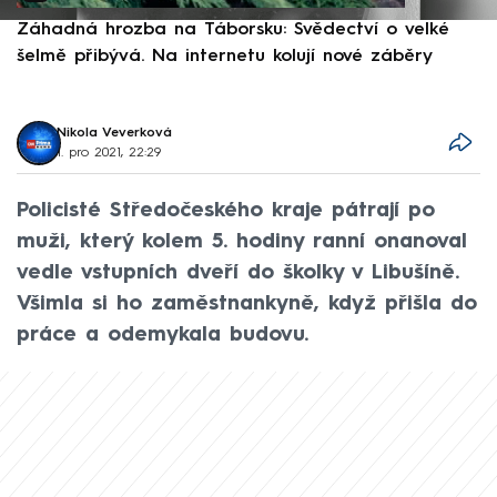
Záhadná hrozba na Táborsku: Svědectví o velké
S
šelmě přibývá. Na internetu kolují nové záběry
d
Nikola Veverková
1. pro 2021, 22:29
Policisté Středočeského kraje pátrají po
muži, který kolem 5. hodiny ranní onanoval
vedle vstupních dveří do školky v Libušíně.
Všimla si ho zaměstnankyně, když přišla do
práce a odemykala budovu.