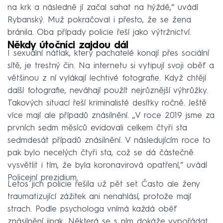
na krk a následně jí začal sahat na hýždě,“ uvádí
Rybanský. Muž pokračoval i přesto, že se žena
bránila. Oba případy policie řeší jako výtržnictví.
Někdy útočníci zajdou dál
I sexuální nátlak, který pachatelé konají přes sociální
sítě, je trestný čin. Na internetu si vytipují svoji oběť a
většinou z ní vylákají lechtivé fotografie. Když chtějí
další fotografie, neváhají použít nejrůznější výhrůžky.
Takových situací řeší kriminalisté desítky ročně. Ještě
více mají ale případů znásilnění. „V roce 2019 jsme za
prvních sedm měsíců evidovali celkem čtyři sta
sedmdesát případů znásilnění. V následujícím roce to
pak bylo necelých čtyři sta, což se dá částečně
vysvětlit i tím, že byla koronavirová opatření,“ uvádí
Policejní prezidium.
Letos jich policie řešila už pět set. Často ale ženy
traumatizující zážitek ani nenahlásí, protože mají
strach. Podle psychologa vnímá každá oběť
znásilnění jinak. Některá se s ním dokáže vypořádat