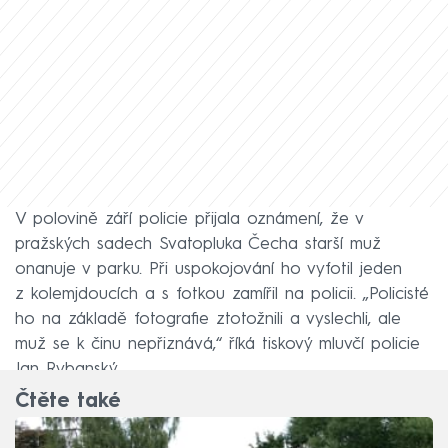
V polovině září policie přijala oznámení, že v
pražských sadech Svatopluka Čecha starší muž
onanuje v parku. Při uspokojování ho vyfotil jeden
z kolemjdoucích a s fotkou zamířil na policii. „Policisté
ho na základě fotografie ztotožnili a vyslechli, ale
muž se k činu nepřiznává,“ říká tiskový mluvčí policie
Jan Rybanský.
Čtěte také