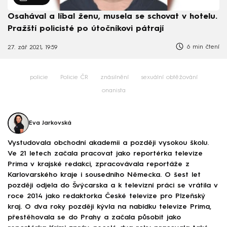
Osahával a líbal ženu, musela se schovat v hotelu.
Pražští policisté po útočníkovi pátrají
6 min čtení
27. zář 2021, 19:59
policie
Policie ČR
znásilnění
sexuální obtěžování
onanista
Eva Jarkovská
Vystudovala obchodní akademii a později vysokou školu.
Ve 21 letech začala pracovat jako reportérka televize
Prima v krajské redakci, zpracovávala reportáže z
Karlovarského kraje i sousedního Německa. O šest let
později odjela do Švýcarska a k televizní práci se vrátila v
roce 2014 jako redaktorka České televize pro Plzeňský
kraj. O dva roky později kývla na nabídku televize Prima,
přestěhovala se do Prahy a začala působit jako