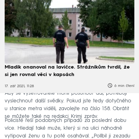
Mladík onanoval na lavičce. Strážníkům tvrdil, že
si jen rovnal věci v kapsách
6 min čtení
17. zář 2021, 11:28
Aby se vyšetřovatelé mohli posunout dál, potřebují
vyslechnout další svědky. Pokud jste tedy dotyčného
u stanice metra viděli, zavolejte na číslo 158. Obrátit
se můžete také na redakci Krimi zpráv.
Policisté řeší podobných případů za poslední dobu
více. Hledají také muže, který si na ulici náhodně
vytipoval ženu a tu poté osahával. „Políbil ji zezadu