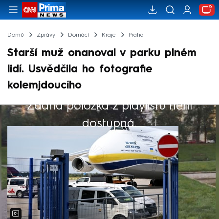
Domů
Zprávy
Domácí
Kraje
Praha
Starší muž onanoval v parku plném
lidí. Usvědčila ho fotografie
kolemjdoucího
Žádná položka z playlistu není
Výběr redakce
dostupná.