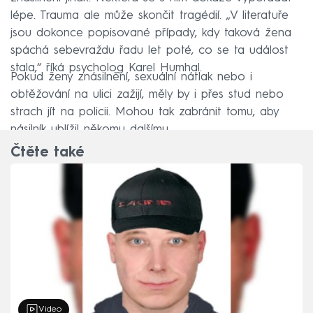
lépe. Trauma ale může skončit tragédií. „V literatuře
jsou dokonce popisované případy, kdy taková žena
spáchá sebevraždu řadu let poté, co se ta událost
stala,“ říká psycholog Karel Humhal.
Pokud ženy znásilnění, sexuální nátlak nebo i
obtěžování na ulici zažijí, měly by i přes stud nebo
strach jít na policii. Mohou tak zabránit tomu, aby
násilník ublížil někomu dalšímu.
Čtěte také
Video