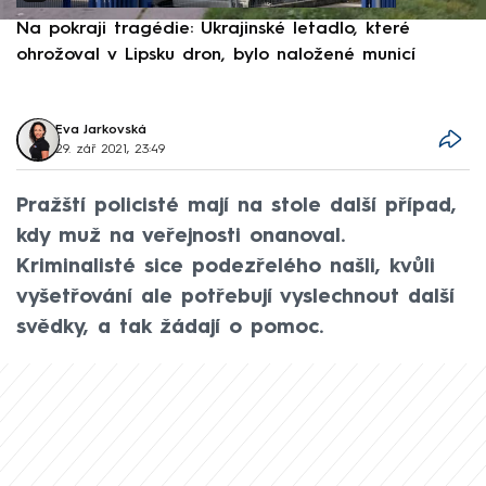
Na pokraji tragédie: Ukrajinské letadlo, které
P
ohrožoval v Lipsku dron, bylo naložené municí
e
Eva Jarkovská
29. zář 2021, 23:49
Pražští policisté mají na stole další případ,
kdy muž na veřejnosti onanoval.
Kriminalisté sice podezřelého našli, kvůli
vyšetřování ale potřebují vyslechnout další
svědky, a tak žádají o pomoc.