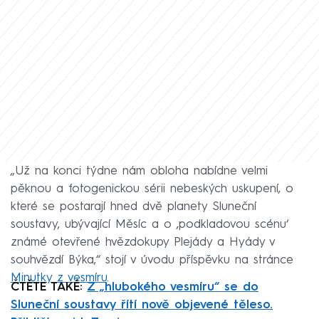
„Už na konci týdne nám obloha nabídne velmi
pěknou a fotogenickou sérii nebeských uskupení, o
které se postarají hned dvě planety Sluneční
soustavy, ubývající Měsíc a o ‚podkladovou scénu‘
známé otevřené hvězdokupy Plejády a Hyády v
souhvězdí Býka,“ stojí v úvodu příspěvku na stránce
Minutky z vesmíru
.
ČTĚTE TAKÉ:
Z „hlubokého vesmíru“ se do
Sluneční soustavy řítí nově objevené těleso.