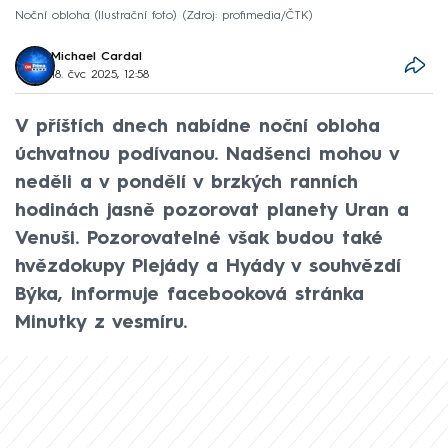
Noční obloha (Ilustrační foto)
Zdroj: profimedia/ČTK
Michael Cardal
18. čvc 2025, 12:58
V příštích dnech nabídne noční obloha
úchvatnou podívanou. Nadšenci mohou v
neděli a v pondělí v brzkých ranních
hodinách jasně pozorovat planety Uran a
Venuši. Pozorovatelné však budou také
hvězdokupy Plejády a Hyády v souhvězdí
Býka, informuje facebooková stránka
Minutky z vesmíru.