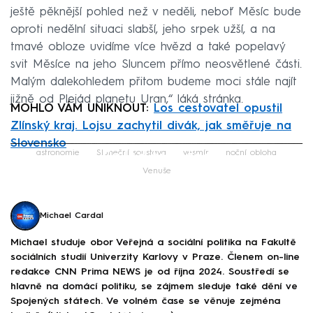
ještě pěknější pohled než v neděli, neboť Měsíc bude
oproti nedělní situaci slabší, jeho srpek užší, a na
tmavé obloze uvidíme více hvězd a také popelavý
svit Měsíce na jeho Sluncem přímo neosvětlené části.
Malým dalekohledem přitom budeme moci stále najít
jižně od Plejád planetu Uran,“ láká stránka.
MOHLO VÁM UNIKNOUT:
Los cestovatel opustil
Zlínský kraj. Lojsu zachytil divák, jak směřuje na
Slovensko
Failed to fetch
astronomie
Sluneční soustava
vesmír
noční obloha
Venuše
Michael Cardal
Michael studuje obor Veřejná a sociální politika na Fakultě
sociálních studií Univerzity Karlovy v Praze. Členem on-line
redakce CNN Prima NEWS je od října 2024. Soustředí se
hlavně na domácí politiku, se zájmem sleduje také dění ve
Spojených státech. Ve volném čase se věnuje zejména