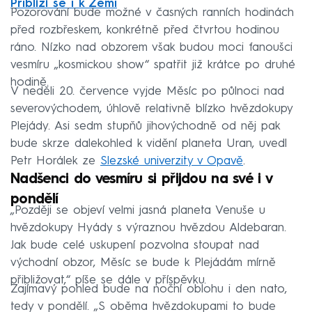
Přiblíží se i k Zemi
Pozorování bude možné v časných ranních hodinách
před rozbřeskem, konkrétně před čtvrtou hodinou
ráno. Nízko nad obzorem však budou moci fanoušci
vesmíru „kosmickou show“ spatřit již krátce po druhé
hodině.
V neděli 20. července vyjde Měsíc po půlnoci nad
severovýchodem, úhlově relativně blízko hvězdokupy
Plejády. Asi sedm stupňů jihovýchodně od něj pak
bude skrze dalekohled k vidění planeta Uran, uvedl
Petr Horálek ze
Slezské univerzity v Opavě
.
Nadšenci do vesmíru si přijdou na své i v
pondělí
„Později se objeví velmi jasná planeta Venuše u
hvězdokupy Hyády s výraznou hvězdou Aldebaran.
Jak bude celé uskupení pozvolna stoupat nad
východní obzor, Měsíc se bude k Plejádám mírně
přibližovat,“ píše se dále v příspěvku.
Zajímavý pohled bude na noční oblohu i den nato,
tedy v pondělí. „S oběma hvězdokupami to bude