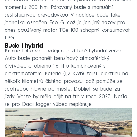
momentu 200 Nm. Párovaný bude s manuální
šestistupňvou převodovkou. V nabídce bude také
jednotka označen Eco-G, což je jen jiný název pro
dnes používaný motor TCe 100 schopný konzumovat
LPG.
Bude i hybrid
Kromě toho se později objeví také hybridní verze.
Auto bude pohánět benzinový atmosférický
čtyřválec o objemu 1,6 litru kombinovaný s
elektromotorem. Baterie (1,2 kWh) zajistí elektřinu na
několik kilometrů čistého provozu, což pomůže se
spotřebou hlavně po městě. Dobíjet se bude za
jízdy. Verze by měla přijít na trh v roce 2023. Nafta
se pro Dacii Jogger vůbec neplánuje.