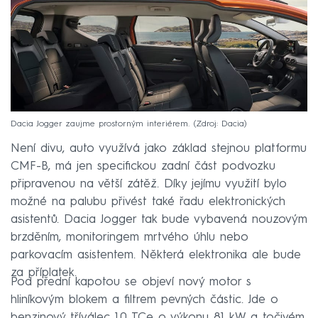
Dacia Jogger zaujme prostorným interiérem.
Zdroj: Dacia
Není divu, auto využívá jako základ stejnou platformu
CMF-B, má jen specifickou zadní část podvozku
připravenou na větší zátěž. Díky jejímu využití bylo
možné na palubu přivést také řadu elektronických
asistentů. Dacia Jogger tak bude vybavená nouzovým
brzděním, monitoringem mrtvého úhlu nebo
parkovacím asistentem. Některá elektronika ale bude
za příplatek.
Pod přední kapotou se objeví nový motor s
hliníkovým blokem a filtrem pevných částic. Jde o
benzinový tříválec 1.0 TCe o výkonu 81 kW a točivém