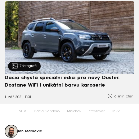
17
fotografií
Dacia chystá speciální edici pro nový Duster.
Dostane WiFi i unikátní barvu karoserie
6 min čtení
1. zář 2021, 11:01
SUV
Dacia Sandero
Mnichov
crossover
MPV
Jan Markovič