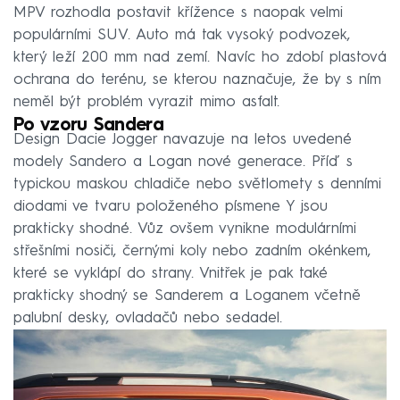
MPV rozhodla postavit křížence s naopak velmi
populárními SUV. Auto má tak vysoký podvozek,
který leží 200 mm nad zemí. Navíc ho zdobí plastová
ochrana do terénu, se kterou naznačuje, že by s ním
neměl být problém vyrazit mimo asfalt.
Po vzoru Sandera
Design Dacie Jogger navazuje na letos uvedené
modely Sandero a Logan nové generace. Příď s
typickou maskou chladiče nebo světlomety s denními
diodami ve tvaru položeného písmene Y jsou
prakticky shodné. Vůz ovšem vynikne modulárními
střešními nosiči, černými koly nebo zadním okénkem,
které se vyklápí do strany. Vnitřek je pak také
prakticky shodný se Sanderem a Loganem včetně
palubní desky, ovladačů nebo sedadel.