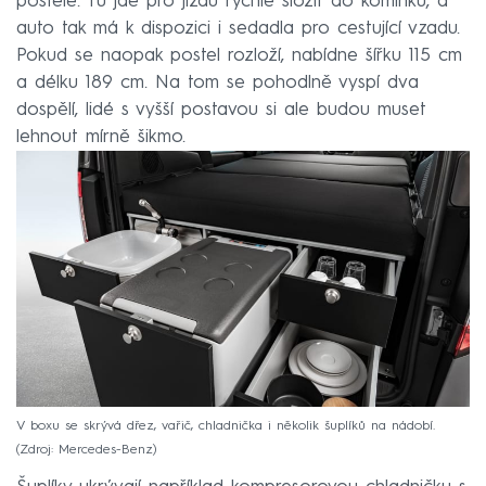
postele. Tu jde pro jízdu rychle složit do komínku, a
auto tak má k dispozici i sedadla pro cestující vzadu.
Pokud se naopak postel rozloží, nabídne šířku 115 cm
a délku 189 cm. Na tom se pohodlně vyspí dva
dospělí, lidé s vyšší postavou si ale budou muset
lehnout mírně šikmo.
V boxu se skrývá dřez, vařič, chladnička i několik šuplíků na nádobí.
Zdroj: Mercedes-Benz