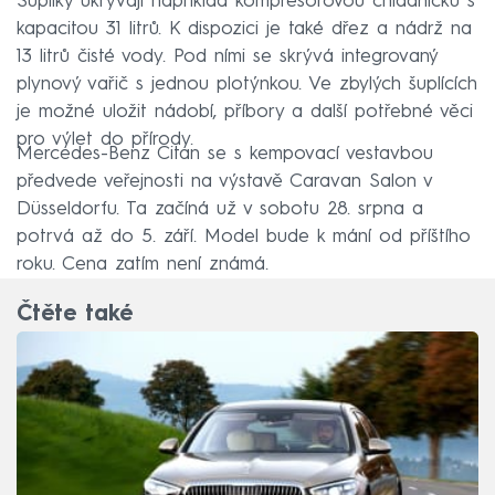
Šuplíky ukrývají například kompresorovou chladničku s
kapacitou 31 litrů. K dispozici je také dřez a nádrž na
13 litrů čisté vody. Pod ními se skrývá integrovaný
plynový vařič s jednou plotýnkou. Ve zbylých šuplících
je možné uložit nádobí, příbory a další potřebné věci
pro výlet do přírody.
Mercedes-Benz Citan se s kempovací vestavbou
předvede veřejnosti na výstavě Caravan Salon v
Düsseldorfu. Ta začíná už v sobotu 28. srpna a
potrvá až do 5. září. Model bude k mání od příštího
roku. Cena zatím není známá.
Čtěte také