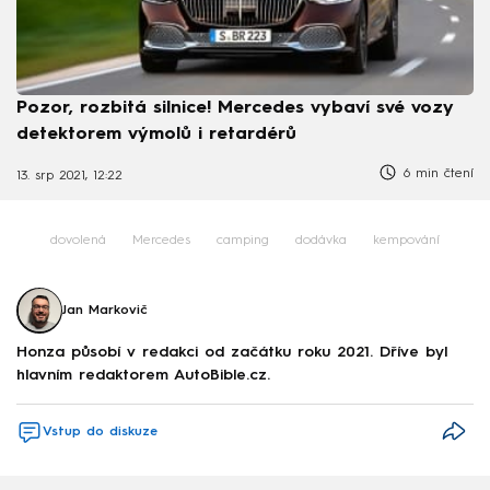
Pozor, rozbitá silnice! Mercedes vybaví své vozy
detektorem výmolů i retardérů
6 min čtení
13. srp 2021, 12:22
dovolená
Mercedes
camping
dodávka
kempování
Jan Markovič
Honza působí v redakci od začátku roku 2021. Dříve byl
hlavním redaktorem AutoBible.cz.
Vstup do diskuze